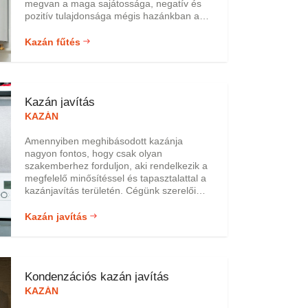
megvan a maga sajátossága, negatív és
pozitív tulajdonsága mégis hazánkban a
gázkazán a legkedveltebb és
legelterjedtebb fűtési megoldás, amely
Kazán fűtés
nem csak biztonságos, hanem rendkívül
gazdaságos is. Minden fűtési rendszerre
jellemző, de leginkább a kazán
fűtésrendszereire, hogy gondos eljárást
Kazán javítás
követel annak telepítése, beszerelése,
beüzemelése, amely kiterjed a
KAZÁN
rendeltetésszerű használatukra is.
Amennyiben meghibásodott kazánja
nagyon fontos, hogy csak olyan
szakemberhez forduljon, aki rendelkezik a
megfelelő minősítéssel és tapasztalattal a
kazánjavítás területén. Cégünk szerelői
nagy szakmai múlttal és rutinnal
rendelkező szakemberek, akik
Kazán javítás
garanciálisan és kedvező áron vállalják a
meghibásodott kazánok szakszerű
javítását, cseréjét vagy karbantartását
Budapesten és Pest megyén belül. Hívjon
Kondenzációs kazán javítás
minket és kollégáink a lehető legrövidebb
idő alatt kimennek Önhöz.
KAZÁN