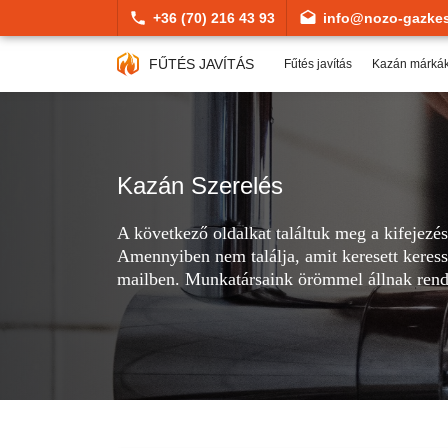
+36 (70) 216 43 93
info@nozo-gazkes
FŰTÉS JAVÍTÁS
Fűtés javítás
Kazán márká
Kazán Szerelés
A következő oldalkat találtuk meg a kifejezé
Amennyiben nem találja, amit keresett keress
mailben. Munkatársaink örömmel állnak rend