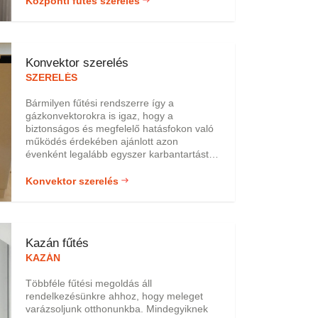
Központi fűtés szerelés
forrása, akkor egyből neki is kezdenek a
helyreállításnak.
Konvektor szerelés
SZERELÉS
Bármilyen fűtési rendszerre így a
gázkonvektorokra is igaz, hogy a
biztonságos és megfelelő hatásfokon való
működés érdekében ajánlott azon
évenként legalább egyszer karbantartást
végezni, amit a saját magunk és családunk
biztonsága védelme érdekében
Konvektor szerelés
mindenképp ajánlott megfelelő
szakképesítéssel és engedéllyel
rendelkező szakembert megbízni ezzel a
munkával. Cégünk szakképzett szerelői
Kazán fűtés
nagy szakmai múlttal, tekintéllyel és
képzettséggel rendelkeznek a konvektor
KAZÁN
szerelés területén.
Többféle fűtési megoldás áll
rendelkezésünkre ahhoz, hogy meleget
varázsoljunk otthonunkba. Mindegyiknek