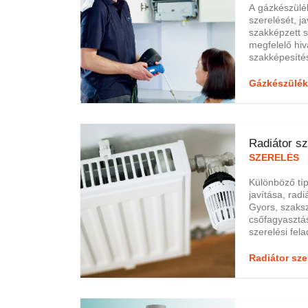
A gázkészülé
szerelését, j
szakképzett s
megfelelő hiv
szakképesíté
szakemberei h
nagy szakmai 
Gázkészülék
így megvan m
hogy gondosa
fűtésrendszer
karbantartásk
Radiátor sz
munkáit kedve
feltételek mell
SZERELÉS
Különböző típ
javítása, rad
Gyors, szaks
csőfagyasztá
szerelési fel
megbízható el
radiátorok, ré
Radiátor sze
csőradiátorok
szerelése, cs
illesztések fe
ellenőrzés, tö