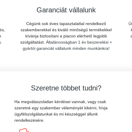
Garanciát vállalunk
Cégünk sok éves tapasztalattal rendelkező
Ü
és,
szakemberekkel és kiváló minőségű termékekkel
n
kívánja biztosítani a piacon elérhető legjobb
s.
szolgáltatást.
Általánosságban 1 év beszerelési +
gyártói garanciát vállalunk minden munkánkra!
Szeretne többet tudni?
Ha megválaszolatlan kérdései vannak, vagy csak
szeretné egy szakember véleményét kikérni, hívja
ügyfélszolgálatunkat és mi készséggel állunk
rendelkezésére.