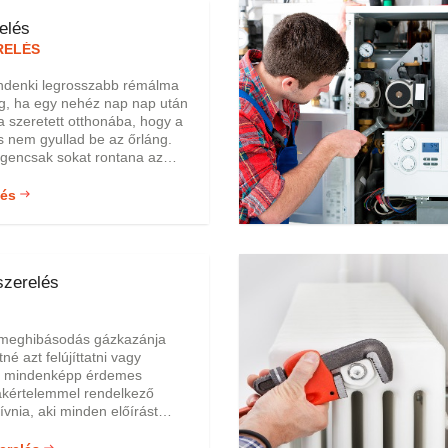
elés
RELÉS
ndenki legrosszabb rémálma
g, ha egy nehéz nap nap után
 szeretett otthonába, hogy a
és nem gyullad be az őrláng.
 igencsak sokat rontana az
t érzetén ráadásul, ha
k abba, hogy nem csak fűtés
lés
 még melegvíz se áll
kre, ami különösen téli
gyon fájni. Cégünk
komoly szakmai hátérrel
zerelés
a kazán szerelés területén.
meghibásodás gázkazánja
né azt felújíttatni vagy
ni mindenképp érdemes
akértelemmel rendelkező
vnia, aki minden előírást
gzi a szükséges
. Válassza cégünk nagy