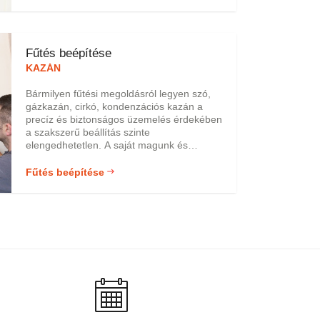
és fűtésszerelésben.
Fűtés beépítése
KAZÁN
Bármilyen fűtési megoldásról legyen szó,
gázkazán, cirkó, kondenzációs kazán a
precíz és biztonságos üzemelés érdekében
a szakszerű beállítás szinte
elengedhetetlen. A saját magunk és
családtagjaink biztonsága érdekében
mindenképp ajánlott egy hozzáértő,
Fűtés beépítése
tapasztalt szakembert megbízni ezzel a
feladattal! Azonban érdemes tudni, hogy
ha fűtési rendszerünk nincs megfelelően és
rendszeresen karbantartva, akkor abban
különböző szennyeződések felgyűlve
eldugíthatják a rendszert.