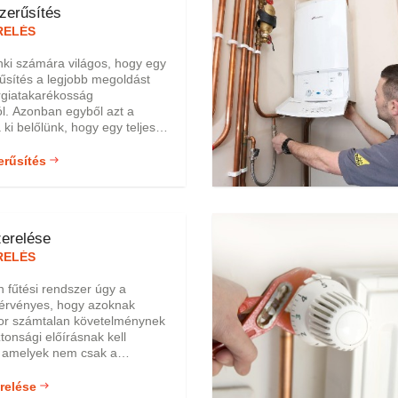
zerűsítés
sítési tanácsadás, tervezés,
vitelezés.
RELÉS
nki számára világos, hogy egy
űsítés a legjobb megoldást
rgiatakarékosság
l. Azonban egyből azt a
a ki belőlünk, hogy egy teljes
zer cseréje egy modernebb
ú magasabb hatásfokkal
erűsítés
ondenzációs kazánra igen
gel jár, ami igaz is azonban
esetben érdemes csak ebben
nk. Cégünk nagy szakmai
zerelése
l rendelkeznek ezen a
RELÉS
 fűtési rendszer úgy a
 érvényes, hogy azoknak
kor számtalan követelménynek
ztonsági előírásnak kell
, amelyek nem csak a
lapanyagokra és beszerelésre
, hanem a gondos
relése