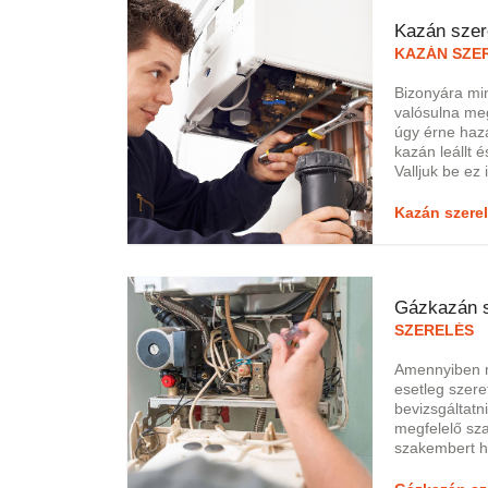
Kazán szer
KAZÁN SZE
Bizonyára mi
valósulna me
úgy érne haza
kazán leállt 
Valljuk be ez
ember komfor
belegondolun
Kazán szere
nincs, hanem
rendelkezésün
szezonban tud na
szakemberei 
Gázkazán s
rendelkeznek 
SZERELÉS
Amennyiben 
esetleg szeret
bevizsgáltat
megfelelő sz
szakembert hí
betartva elvé
munkálatokat