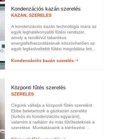
Kondenzációs kazán szerelés
KAZÁN, SZERELÉS
A kondenzációs kazán technológia mára az
egyik leghatékonyabb fűtési rendszer,
amely a rendkívül takarékos
energiafelhasználásának köszönhetően az
egyik legkedveltebb fűtési megoldása lett.
Takarékosságát az égéstermékben lévő
vízgőz hőjének felhasználásának
Kondenzációs kazán szerelés
köszönheti, amellyel akár 30% fűtési
energia is könnyen megtakarítható. Nem
utolsó sorban a kondenzációs kazánok
használatával jelentősen csökkenthetjük a
Központi fűtés szerelés
levegőbe kerülő káros légszennyező
anyagok kibocsájtásának mértékét.
SZERELÉS
Cégünk vállalja a központi fűtés szerelést.
Ebbe beletartozik a gázkazán szerelés
(turbós és kondenzációs egyaránt),
valamint a radiátor és más fűtőtesteknek a
szerelése. Munkatásaink a kiérkezést
követően elkezdik diagnosztizálni a
problémát. Ha meg van a probléma pontos