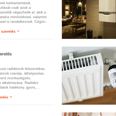
kek karbantartását,
avítását csak azok a
zerelők végezhetik el, akik a
atalos minősítéssel, valamint
ssel is rendelkeznek. Cégünk
ivatalos minősítéssel és
tapasztalattal rendelkeznek,
 szerelés
inden képesítésük ahhoz,
n járjanak el minden
 szereléskor, javításkor vagy
or. A gázkészülék szerelési
erelés
ző áron és garanciális
ett vállaljuk.
usú radiátorok felszerelése,
iátorok cseréje, áthelyezése.
zerű munkavégzés,
s alkalmazása. Radiátor
adatok hatékony, gyors,
végzése. Acél, öntött vas
zradiátorok, lapradiátorok,
relés
, tagos radiátorok javítása,
eréje. Radiátorszelepek,
lülvizsgálata, tömítettség-
mítettség javítás.