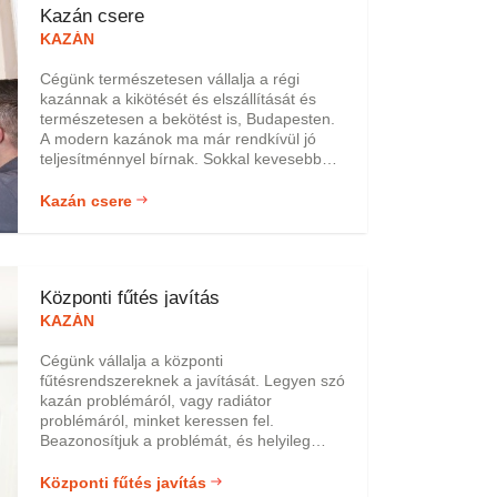
Kazán csere
KAZÁN
Cégünk természetesen vállalja a régi
kazánnak a kikötését és elszállítását és
természetesen a bekötést is, Budapesten.
A modern kazánok ma már rendkívül jó
teljesítménnyel bírnak. Sokkal kevesebbet
fogyasztanak, jobb a teljesítményük, így
idővel visszahozzák a beruházási árat. A
Kazán csere
modern kazánok életvédelmi és
környezetvédelmi szempontból rendkívül
megbízhatóak, így bátran ajánljuk ezeket.
Központi fűtés javítás
KAZÁN
Cégünk vállalja a központi
fűtésrendszereknek a javítását. Legyen szó
kazán problémáról, vagy radiátor
problémáról, minket keressen fel.
Beazonosítjuk a problémát, és helyileg
megoldjuk azt. Szakembereink több, mint
20 éves tapasztalattal rendelkeznek a gáz-,
Központi fűtés javítás