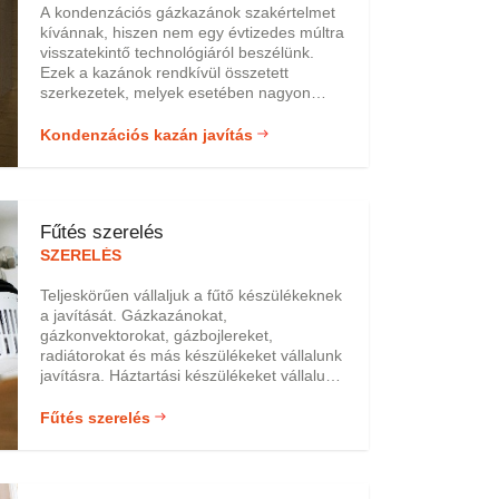
A kondenzációs gázkazánok szakértelmet
kívánnak, hiszen nem egy évtizedes múltra
visszatekintő technológiáról beszélünk.
Ezek a kazánok rendkívül összetett
szerkezetek, melyek esetében nagyon
fontos, hogy komoly szakemberek
végezzék el a javítási munkálatokat.
Kondenzációs kazán javítás
Szerencsére kondenzációs típusú kazánja
szerelését is ránk bízhatja, mivel ezen a
területen is jártasak vagyunk. Kazánját
garanciálisan megszereljük, hívjon minket
Fűtés szerelés
bizalommal, akár hétvégén is!
SZERELÉS
Teljeskörűen vállaljuk a fűtő készülékeknek
a javítását. Gázkazánokat,
gázkonvektorokat, gázbojlereket,
radiátorokat és más készülékeket vállalunk
javításra. Háztartási készülékeket vállalunk
elsősorban. Több, mint húsz év
tapasztalatával javítjuk meg a
Fűtés szerelés
készülékeket, így biztos lehet benne, hogy
jól megfogjuk szerelni a készüléket.