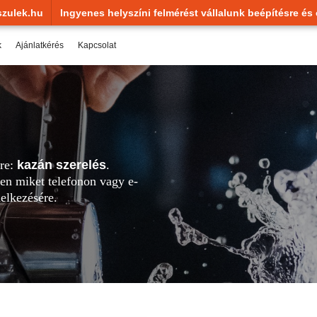
zulek.hu
Ingyenes helyszíni felmérést vállalunk beépítésre és 
k
Ajánlatkérés
Kapcsolat
sre:
kazán szerelés
.
en miket telefonon vagy e-
elkezésére.