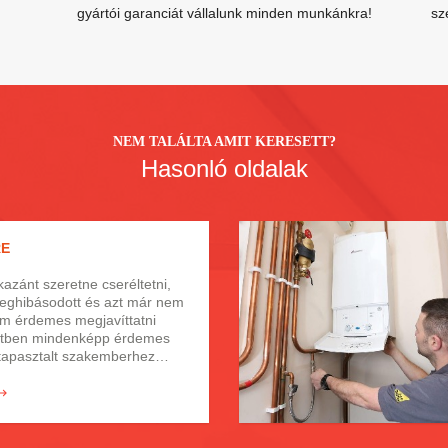
gyártói garanciát vállalunk minden munkánkra!
sz
NEM TALÁLTA AMIT KERESETT?
Hasonló oldalak
RE
zánt szeretne cseréltetni,
meghibásodott és azt már nem
em érdemes megjavíttatni
etben mindenképp érdemes
 tapasztalt szakemberhez
k lecseréli azt egy újabb
azdaságosabb berendezésre.
égképp felmondta a kazán a
nem érdemes tovább várni
re, mert egy kazán szinte