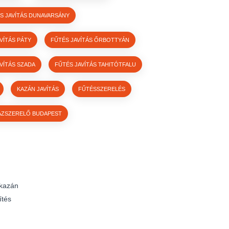
S JAVÍTÁS DUNAVARSÁNY
VÍTÁS PÁTY
FŰTÉS JAVÍTÁS ŐRBOTTYÁN
VÍTÁS SZADA
FŰTÉS JAVÍTÁS TAHITÓTFALU
KAZÁN JAVÍTÁS
FŰTÉSSZERELÉS
ÁZSZERELŐ BUDAPEST
kazán
ítés