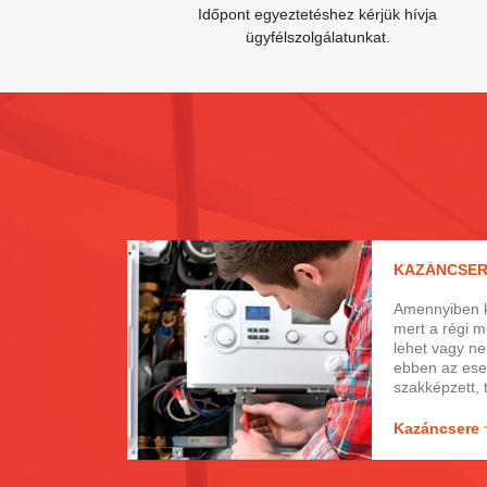
Időpont egyeztetéshez kérjük hívja
ügyfélszolgálatunkat.
KAZÁNCSE
Amennyiben ka
mert a régi 
lehet vagy n
ebben az es
szakképzett,
fordulnia, aki
modernebb g
Kazáncsere
Amennyiben v
szolgálatot 
annak cseréjé