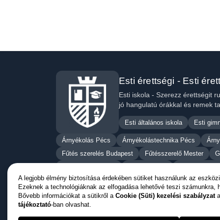
Esti érettségi - Esti éret
Esti iskola - Szerezz érettségit
jó hangulatú órákkal és remek t
Esti általános iskola
Esti gim
Árnyékolás Pécs
Árnyékolástechnika Pécs
Árny
Fűtés szerelés Budapest
Fűtésszerelő Mester
G
Gázszerelő Mester
Kazán javítás
Kazán karbant
A legjobb élmény biztosítása érdekében sütiket használunk az eszközi
Klíma javítás Budapest
Klímaszerelés Budapesten
Ezeknek a technológiáknak az elfogadása lehetővé teszi számunkra, 
Penészmentesítés Budapest
Prémium redőny
R
Bővebb információkat a sütikről a
Cookie (Süti) kezelési szabályzat
a
tájékoztató
-ban olvashat.
Szúnyogháló árak
Szúnyogháló csere
Szúnyoghá