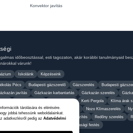
Konvektor javítás
tségi
 rugalmas időbeosztással, esti tagozaton, akár korábbi tanulmányaid be
anárokkal várunk!
názium
Iskoláink
Képzéseink
ékolás Pécs
Budapesti gázszerelő
Gázszerelés
Budapesti gázsze
ázkazán javítás
Gázkazán karbantartás
Gázkazán szerelés
Gázka
artás
Kazán szerelés
Kazán szerelő
Kerti Pergola
Klíma árak s
nformációk tárolására és elérésére.
Napellenző javítás
Napellenző szerelés
Nozo Klímaszerelés
Ny
hogy jobbá tehessünk weboldalainkat.
edőny árak
Redőny javítás
Redőny készítés
Redőny szerelés
R
z adatkezlésről pedig az
Adatvédelmi
ló javítás
Szúnyogháló szerelés
Tisztasági festés