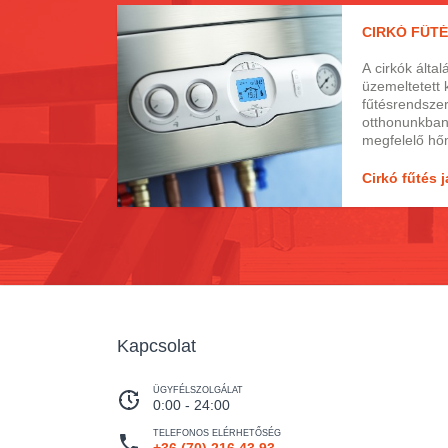
mindig haszná
CIRKÓ FŰTÉ
ez a téli hid
A cirkók általában vezetékes gázzal
üzemeltetett 
fűtésrendszer
otthonunkban 
megfelelő hő
karbantartás 
esetében nem
Cirkó fűtés j
azonban gyak
ügyféllel, ak
rendszeres k
fontosságát.
hibásodjon is
kell, méghoz
Kapcsolat
ÜGYFÉLSZOLGÁLAT
0:00 - 24:00
TELEFONOS ELÉRHETŐSÉG