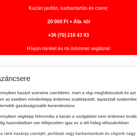
Kazán javítás
, karbantartás és csere:
20 000 Ft + Áfa -tól
+36 (70) 216 43 93
Hívjon minket és mi örömmel segítünk!
záncsere
nnyiben kazánt szeretne cseréltetni, mert a régi meghibásodott és az
en az esetben mindenképp érdemes szakképzett, tapasztalt szakemberhe
ernebb gazdaságosabb berendezésre.
nnyiben végképp felmondta a kazán a szolgálatot nem érdemes tovább 
ig használatban van kifejezetten igaz ez a téli hideg időszakokban.
a ránk kazánja cseréjét, javítását vagy karbantartását és cégünk nagy 