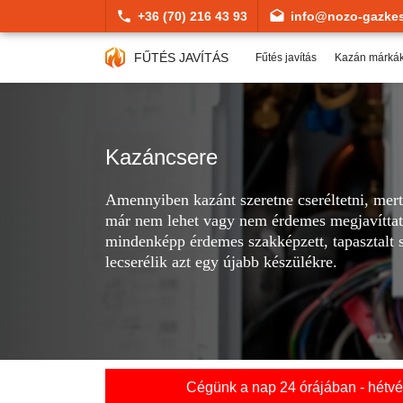
+36 (70) 216 43 93
info@nozo-gazkes
FŰTÉS JAVÍTÁS
Fűtés javítás
Kazán márká
Kazáncsere
Amennyiben kazánt szeretne cseréltetni, mert
már nem lehet vagy nem érdemes megjavíttat
mindenképp érdemes szakképzett, tapasztalt 
lecserélik azt egy újabb készülékre.
Cégünk a nap 24 órájában - hétvég