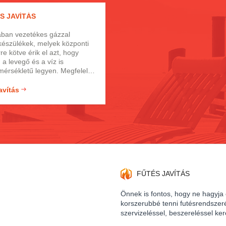
latban van kifejezetten igaz
S JAVÍTÁS
eg időszakokban.
készülékek, melyek központi
re kötve érik el azt, hogy
a levegő és a víz is
mérsékletű legyen. Megfelelő
mellett egy korszerű készülék
 gyakori a meghibásodás,
avítás
ran találkozunk olyan
i nem veszi elég komolyan a
arbantartási munkálatok
Azonban bármilyen okból
 meg egy cirkó, azt kezelni
zá profi módon.
FŰTÉS JAVÍTÁS
Önnek is fontos, hogy ne hagyja
korszerubbé tenni futésrendszer
szervizeléssel, beszereléssel ke