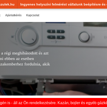
zulek.hu
Ingyenes helyszíni felmérést vállalunk beépítésre és 
k
Ajánlatkérés
Kapcsolat
 a régi meghibásodott és azt
ni ebben az esetben
szakemberhez fordulnia, akik
én is - áll az Ön rendelkezésére. Kazán, bojler és egyéb gázké