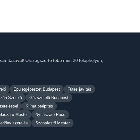
számításával! Országszerte több mint 20 telephelyen,
relő
Épületgépészet Budapest
Fűtés javítás
zán Szerelő
Gázszerelő Budapest
zereléssel
Klíma beépítés
ílászáró Mester
Nyílászáró Pécs
edőny szerelés
Szobafestő Mester