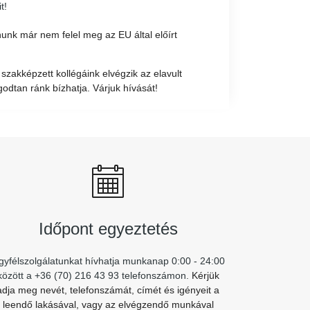
t!
nk már nem felel meg az EU által előírt
szakképzett kollégáink elvégzik az elavult
godtan ránk bízhatja. Várjuk hívását!
Időpont egyeztetés
gyfélszolgálatunkat hívhatja munkanap 0:00 - 24:00
között a +36 (70) 216 43 93 telefonszámon.
Kérjük
adja meg nevét, telefonszámát, címét és igényeit a
leendő lakásával, vagy az elvégzendő munkával