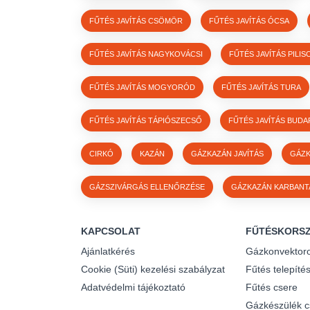
FŰTÉS JAVÍTÁS CSÖMÖR
FŰTÉS JAVÍTÁS ÓCSA
FŰTÉS JAVÍTÁS NAGYKOVÁCSI
FŰTÉS JAVÍTÁS PILIS
FŰTÉS JAVÍTÁS MOGYORÓD
FŰTÉS JAVÍTÁS TURA
FŰTÉS JAVÍTÁS TÁPIÓSZECSŐ
FŰTÉS JAVÍTÁS BUDA
CIRKÓ
KAZÁN
GÁZKAZÁN JAVÍTÁS
GÁZK
GÁZSZIVÁRGÁS ELLENŐRZÉSE
GÁZKAZÁN KARBANT
KAPCSOLAT
FŰTÉSKORSZ
Ajánlatkérés
Gázkonvektoro
Cookie (Süti) kezelési szabályzat
Fűtés telepíté
Adatvédelmi tájékoztató
Fűtés csere
Gázkészülék c