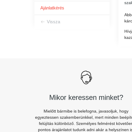
szak
Ajánlatkérés
Abb
kár
Vissza
Hívj
kazá
Mikor keressen minket?
Mielőtt bármibe is belefogna, javasoljuk, hogy
egyeztessen szakemberünkkel, mert minden beépít
felújítás különböző. Személyes felmérést követőe
pontos árajánlatot tudunk adni akár a helyszínen i