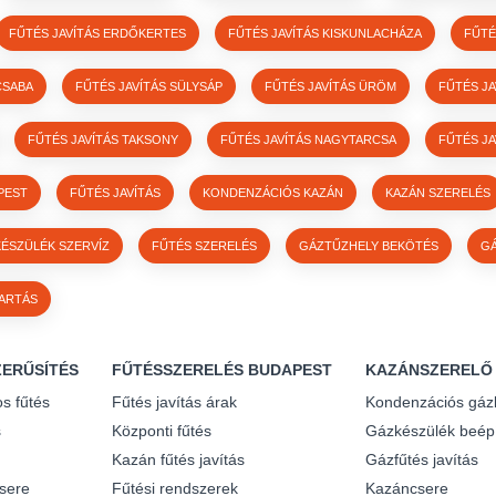
FŰTÉS JAVÍTÁS ERDŐKERTES
FŰTÉS JAVÍTÁS KISKUNLACHÁZA
FŰTÉ
CSABA
FŰTÉS JAVÍTÁS SÜLYSÁP
FŰTÉS JAVÍTÁS ÜRÖM
FŰTÉS JA
FŰTÉS JAVÍTÁS TAKSONY
FŰTÉS JAVÍTÁS NAGYTARCSA
FŰTÉS JA
PEST
FŰTÉS JAVÍTÁS
KONDENZÁCIÓS KAZÁN
KAZÁN SZERELÉS
ÉSZÜLÉK SZERVÍZ
FŰTÉS SZERELÉS
GÁZTŰZHELY BEKÖTÉS
G
ARTÁS
ERŰSÍTÉS
FŰTÉSSZERELÉS BUDAPEST
KAZÁNSZERELŐ
s fűtés
Fűtés javítás árak
Kondenzációs gáz
s
Központi fűtés
Gázkészülék beép
Kazán fűtés javítás
Gázfűtés javítás
sere
Fűtési rendszerek
Kazáncsere