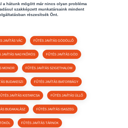
al a hátunk mögött már nincs olyan probléma
áadásul szakképzett munkatársaink mindent
olgáltatásban részesítsék Önt.
S JAVÍTÁS VÁC
FŰTÉS JAVÍTÁS GÖDÖLLŐ
S JAVÍTÁS NAGYKŐRÖS
FŰTÉS JAVÍTÁS GÖD
ÁS MONOR
FŰTÉS JAVÍTÁS SZIGETHALOM
TÁS BUDAKESZI
FŰTÉS JAVÍTÁS BIATORBÁGY
FŰTÉS JAVÍTÁS KISTARCSA
FŰTÉS JAVÍTÁS ÜLLŐ
TÁS BUDAKALÁSZ
FŰTÉS JAVÍTÁS ISASZEG
 TÖKÖL
FŰTÉS JAVÍTÁS TÁRNOK