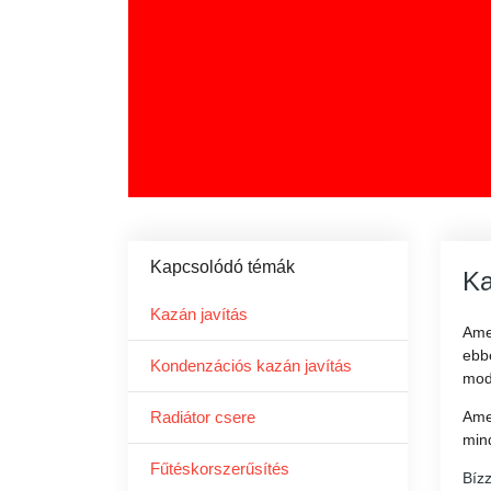
Kapcsolódó témák
Ka
Kazán javítás
Ame
ebb
Kondenzációs kazán javítás
mod
Radiátor csere
Ame
mind
Fűtéskorszerűsítés
Bízz