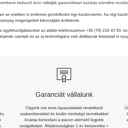
emberei kedvező áron vállalják garanciálisan kazánja szerelési munkái
an az esetben is érdemes gondolkodni egy kazáncserén, ha régi kazánu
osanyag megengedett kibocsájtás értékének.
a ügyfélszolgálatunkat az alábbi telefonszámon +36 (70) 216 43 93, és 
njának cseréjét és az új technológiára való átállásnak feladatait is nyu
Garanciát vállalunk
Cégünk sok éves tapasztalattal rendelkező
Ü
és,
szakemberekkel és kiváló minőségű termékekkel
n
kívánja biztosítani a piacon elérhető legjobb
s.
szolgáltatást. Általánosságban 1 év beszerelési +