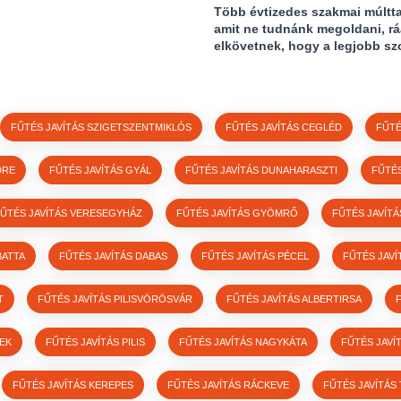
Több évtizedes szakmai múltt
amit ne tudnánk megoldani, r
elkövetnek, hogy a legjobb sz
FŰTÉS JAVÍTÁS SZIGETSZENTMIKLÓS
FŰTÉS JAVÍTÁS CEGLÉD
FŰTÉ
DRE
FŰTÉS JAVÍTÁS GYÁL
FŰTÉS JAVÍTÁS DUNAHARASZTI
FŰTÉ
ŰTÉS JAVÍTÁS VERESEGYHÁZ
FŰTÉS JAVÍTÁS GYÖMRŐ
FŰTÉS JAVÍT
BATTA
FŰTÉS JAVÍTÁS DABAS
FŰTÉS JAVÍTÁS PÉCEL
FŰTÉS JAVÍ
T
FŰTÉS JAVÍTÁS PILISVÖRÖSVÁR
FŰTÉS JAVÍTÁS ALBERTIRSA
LEK
FŰTÉS JAVÍTÁS PILIS
FŰTÉS JAVÍTÁS NAGYKÁTA
FŰTÉS JAVÍ
FŰTÉS JAVÍTÁS KEREPES
FŰTÉS JAVÍTÁS RÁCKEVE
FŰTÉS JAVÍTÁS