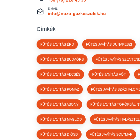
+36 (70) 216 43 93
E-MAIL
info@nozo-gazkeszulek.hu
Címkék
FŰTÉS JAVÍTÁS ÉRD
FŰTÉS JAVÍTÁS DUNAKESZI
FŰTÉS JAVÍTÁS BUDAÖRS
FŰTÉS JAVÍTÁS SZENTEN
FŰTÉS JAVÍTÁS VECSÉS
FŰTÉS JAVÍTÁS FÓT
F
FŰTÉS JAVÍTÁS POMÁZ
FŰTÉS JAVÍTÁS SZÁZHALOM
FŰTÉS JAVÍTÁS ABONY
FŰTÉS JAVÍTÁS TÖRÖKBÁLIN
FŰTÉS JAVÍTÁS MAGLÓD
FŰTÉS JAVÍTÁS HALÁSZTE
FŰTÉS JAVÍTÁS DIÓSD
FŰTÉS JAVÍTÁS SOLYMÁR