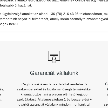
ollégáink a lehető legrövidebb idő alatt kimennek Önhöz és egy helysz
deálisabb új kazánját.
ja ügyfélszolgálatunkat az alábbi +36 (70) 216 43 93 telefonszámon, m
kembereink helyszíni felmérését, amely során személyre szabott egyedi
ségek nélkül.
Garanciát vállalunk
Cégünk sok éves tapasztalattal rendelkező
Ü
és,
szakemberekkel és kiváló minőségű termékekkel
n
kívánja biztosítani a piacon elérhető legjobb
s.
szolgáltatást. Általánosságban 1 év beszerelési +
gyártói garanciát vállalunk minden munkánkra!
sz