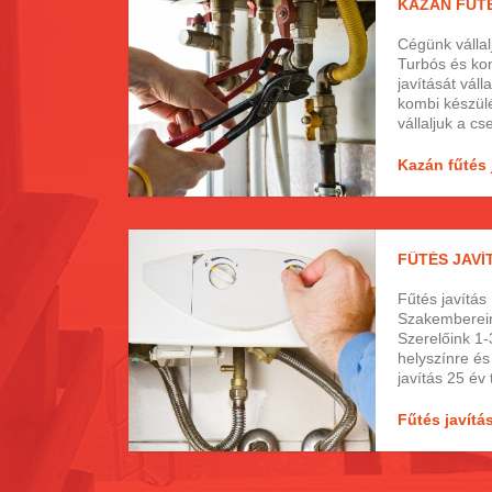
KAZÁN FŰTÉ
minket és kol
idő alatt kim
Cégünk vállal
Turbós és ko
javítását váll
kombi készülé
vállaljuk a cs
hogy a kazán
fontos, hogy 
Kazán fűtés 
hibásan műkö
problémákat i
lehet.
FŰTÉS JAV
Fűtés javítá
Szakemberein
Szerelőink 1-
helyszínre és
javítás 25 év 
Fűtés javítá