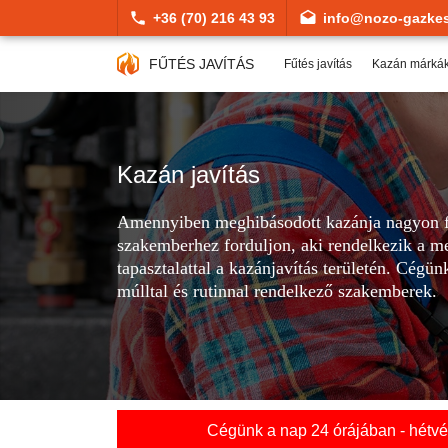
+36 (70) 216 43 93
info@nozo-gazkes
FŰTÉS JAVÍTÁS
Fűtés javítás
Kazán márká
Kazán javítás
Amennyiben meghibásodott kazánja nagyon f
szakemberhez forduljon, aki rendelkezik a me
tapasztalattal a kazánjavítás területén. Cégü
múlltal és rutinnal rendelkező szakemberek.
Cégünk a nap 24 órájában - hétvég