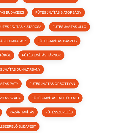
TÁS BUDAKESZI
FŰTÉS JAVÍTÁS BIATORBÁGY
FŰTÉS JAVÍTÁS KISTARCSA
FŰTÉS JAVÍTÁS ÜLLŐ
TÁS BUDAKALÁSZ
FŰTÉS JAVÍTÁS ISASZEG
 TÖKÖL
FŰTÉS JAVÍTÁS TÁRNOK
S JAVÍTÁS DUNAVARSÁNY
VÍTÁS PÁTY
FŰTÉS JAVÍTÁS ŐRBOTTYÁN
VÍTÁS SZADA
FŰTÉS JAVÍTÁS TAHITÓTFALU
KAZÁN JAVÍTÁS
FŰTÉSSZERELÉS
ÁZSZERELŐ BUDAPEST