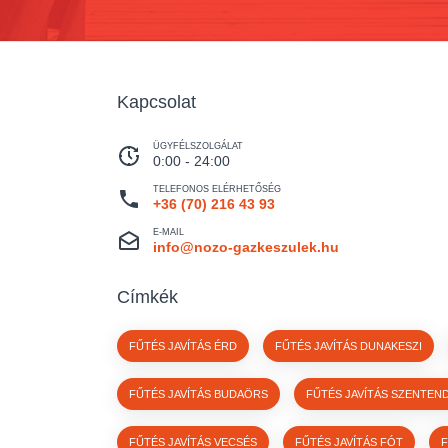
Kapcsolat
ÜGYFÉLSZOLGÁLAT
0:00 - 24:00
TELEFONOS ELÉRHETŐSÉG
+36 (70) 216 43 93
E-MAIL
info@nozo-gazkeszulek.hu
Címkék
FŰTÉS JAVÍTÁS ÉRD
FŰTÉS JAVÍTÁS DUNAKESZI
FŰTÉS JAVÍTÁS BUDAÖRS
FŰTÉS JAVÍTÁS SZENTEN
FŰTÉS JAVÍTÁS VECSÉS
FŰTÉS JAVÍTÁS FÓT
F