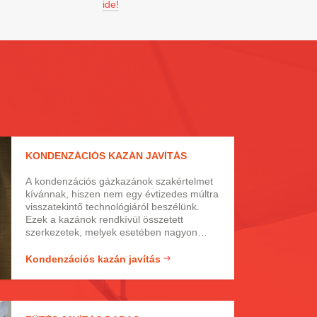
ide!
KONDENZÁCIÓS KAZÁN JAVÍTÁS
A kondenzációs gázkazánok szakértelmet
kívánnak, hiszen nem egy évtizedes múltra
visszatekintő technológiáról beszélünk.
Ezek a kazánok rendkívül összetett
szerkezetek, melyek esetében nagyon
fontos, hogy komoly szakemberek
végezzék el a javítási munkálatokat.
Kondenzációs kazán javítás
Szerencsére kondenzációs típusú kazánja
szerelését is ránk bízhatja, mivel ezen a
területen is jártasak vagyunk. Kazánját
garanciálisan megszereljük, hívjon minket