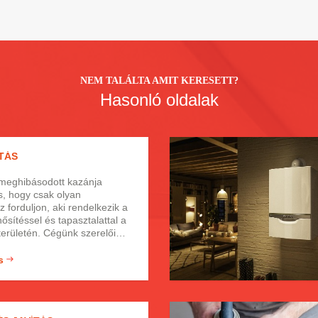
NEM TALÁLTA AMIT KERESETT?
Hasonló oldalak
TÁS
meghibásodott kazánja
s, hogy csak olyan
forduljon, aki rendelkezik a
ősítéssel és tapasztalattal a
területén. Cégünk szerelői
múlttal és rutinnal
zakemberek, akik
s
 és kedvező áron vállalják a
t kazánok szakszerű
eréjét vagy karbantartását
s Pest megyén belül. Hívjon