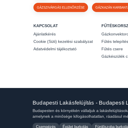
GÁZSZIVÁRGÁS ELLENŐRZÉSE
GÁZKAZÁN KARBANT
KAPCSOLAT
FŰTÉSKORSZ
Ajánlatkérés
Gázkonvektoro
Cookie (Süti) kezelési szabályzat
Fűtés telepíté
Adatvédelmi tájékoztató
Fűtés csere
Gázkészülék c
Budapesti Lakásfelújítás - Budapesti L
Budapesten és környékén vállaljuk a lakásfelújítások
amelynek a minősége kifogásolhatatlan, ráadásul mé
Csempézés
Épület burkolás
Fürdőszoba burkolá