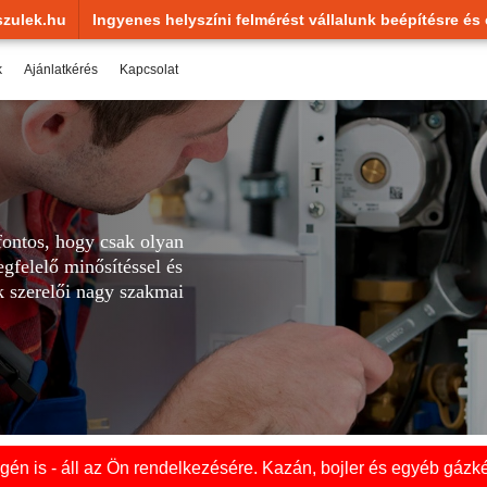
zulek.hu
Ingyenes helyszíni felmérést vállalunk beépítésre és 
k
Ajánlatkérés
Kapcsolat
ontos, hogy csak olyan
gfelelő minősítéssel és
nk szerelői nagy szakmai
én is - áll az Ön rendelkezésére. Kazán, bojler és egyéb gázké