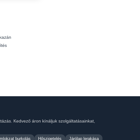
kazán
ítés
ttázás. Kedvező áron kínáljuk szolgáltatásainkat,
mlokzat burkolás
Hőszigetelés
Járólap lerakása