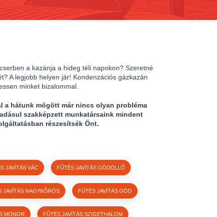
 cserben a kazánja a hideg téli napokon? Szeretné
ét? A legjobb helyen jár! Kondenzációs gázkazán
ressen minket bizalommal.
al a hátunk mögött már nincs olyan probléma
áadásul szakképzett munkatársaink mindent
olgáltatásban részesítsék Önt.
S JAVÍTÁS VÁC
FŰTÉS JAVÍTÁS GÖDÖLLŐ
S JAVÍTÁS NAGYKŐRÖS
FŰTÉS JAVÍTÁS GÖD
ÁS MONOR
FŰTÉS JAVÍTÁS SZIGETHALOM