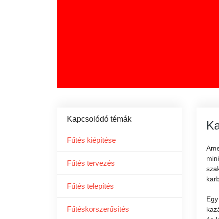
Kapcsolódó témák
Ka
Fűtés kiépítése
Ame
minő
Fűtés tervezés
szak
kar
Fűtés telepítés
Egy 
Fűtéskorszerűsítés
kazá