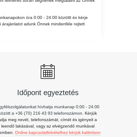
íni felmérés során segítenek megtalálni az Önnek
unkanapokon óra 0:00 - 24:00 közöttt és kérje
 árajánlatot adunk Önnek mindenféle rejtett
Időpont egyeztetés
gyfélszolgálatunkat hívhatja munkanap 0:00 - 24:00
között a +36 (70) 216 43 93 telefonszámon.
Kérjük
adja meg nevét, telefonszámát, címét és igényeit a
leendő lakásával, vagy az elvégzendő munkával
emben.
Online kapcsolatfelvételhez kérjük kattintson