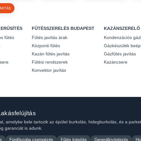
ARTÁS
ERŰSÍTÉS
FŰTÉSSZERELÉS BUDAPEST
KAZÁNSZERELŐ
s fűtés
Fűtés javítás árak
Kondenzációs gáz
s
Központi fűtés
Gázkészülék beép
Kazán fűtés javítás
Gázfűtés javítás
sere
Fűtési rendszerek
Kazáncsere
Konvektor javítás
akásfelújítás
at, amelybe bele tartozik az épület burkolás, hidegburkolás, és a parke
g garanciát is adunk.
s
Fürdőszoba csempézés
Fűtés kiépítés
Generálkivitelezés
Ho