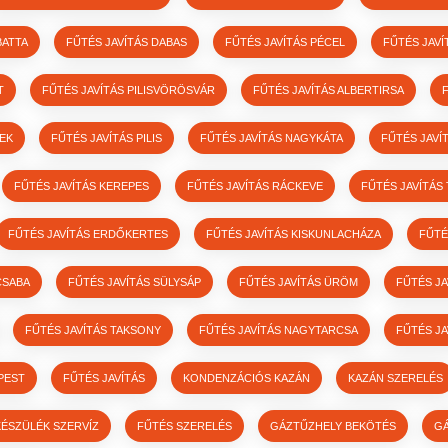
BATTA
FŰTÉS JAVÍTÁS DABAS
FŰTÉS JAVÍTÁS PÉCEL
FŰTÉS JAVÍ
T
FŰTÉS JAVÍTÁS PILISVÖRÖSVÁR
FŰTÉS JAVÍTÁS ALBERTIRSA
LEK
FŰTÉS JAVÍTÁS PILIS
FŰTÉS JAVÍTÁS NAGYKÁTA
FŰTÉS JAVÍ
FŰTÉS JAVÍTÁS KEREPES
FŰTÉS JAVÍTÁS RÁCKEVE
FŰTÉS JAVÍTÁS
FŰTÉS JAVÍTÁS ERDŐKERTES
FŰTÉS JAVÍTÁS KISKUNLACHÁZA
FŰTÉ
CSABA
FŰTÉS JAVÍTÁS SÜLYSÁP
FŰTÉS JAVÍTÁS ÜRÖM
FŰTÉS JA
FŰTÉS JAVÍTÁS TAKSONY
FŰTÉS JAVÍTÁS NAGYTARCSA
FŰTÉS JA
PEST
FŰTÉS JAVÍTÁS
KONDENZÁCIÓS KAZÁN
KAZÁN SZERELÉS
ÉSZÜLÉK SZERVÍZ
FŰTÉS SZERELÉS
GÁZTŰZHELY BEKÖTÉS
G