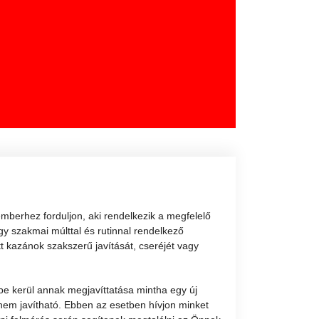
berhez forduljon, aki rendelkezik a megfelelő
gy szakmai múlttal és rutinnal rendelkező
 kazánok szakszerű javítását, cseréjét vagy
be kerül annak megjavíttatása mintha egy új
 nem javítható. Ebben az esetben hívjon minket