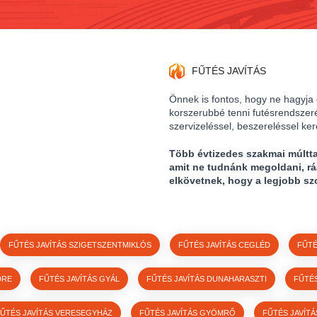
FŰTÉS JAVÍTÁS
Önnek is fontos, hogy ne hagyja
korszerubbé tenni futésrendszer
szervizeléssel, beszereléssel ke
Több évtizedes szakmai múltt
amit ne tudnánk megoldani, r
elkövetnek, hogy a legjobb sz
FŰTÉS JAVÍTÁS SZIGETSZENTMIKLÓS
FŰTÉS JAVÍTÁS CEGLÉD
FŰTÉ
DRE
FŰTÉS JAVÍTÁS GYÁL
FŰTÉS JAVÍTÁS DUNAHARASZTI
FŰTÉ
ŰTÉS JAVÍTÁS VERESEGYHÁZ
FŰTÉS JAVÍTÁS GYÖMRŐ
FŰTÉS JAVÍT