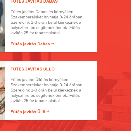
FŰTÉS JAVÍTÁS DABAS
bizalommal, akár hétvégén is!
Fűtés javítás Dabas és környékén.
Szakembereinket hívhatja 0-24 órában.
Szerelőink 1-3 órán belül kiérkeznek a
helyszínre és segítenek önnek. Fűtés
javítás 25 év tapasztalattal.
Fűtés javítás Dabas
FŰTÉS JAVÍTÁS ÜLLŐ
Fűtés javítás Üllő és környékén.
Szakembereinket hívhatja 0-24 órában.
Szerelőink 1-3 órán belül kiérkeznek a
helyszínre és segítenek önnek. Fűtés
javítás 25 év tapasztalattal.
Fűtés javítás Üllő