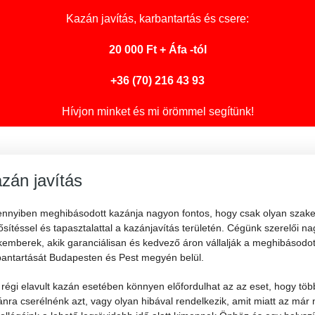
Kazán javítás
, karbantartás és csere:
20 000 Ft + Áfa -tól
+36 (70) 216 43 93
Hívjon minket és mi örömmel segítünk!
zán javítás
nnyiben meghibásodott kazánja nagyon fontos, hogy csak olyan szakem
sítéssel és tapasztalattal a kazánjavítás területén. Cégünk szerelői na
emberek, akik garanciálisan és kedvező áron vállalják a meghibásodott
bantartását Budapesten és Pest megyén belül.
régi elavult kazán esetében könnyen előfordulhat az az eset, hogy töb
nra cserélnénk azt, vagy olyan hibával rendelkezik, amit miatt az már