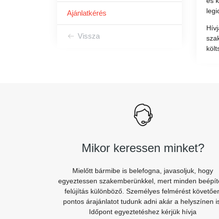
és k
legi
Ajánlatkérés
Hív
Vissza
sza
költ
Mikor keressen minket?
Mielőtt bármibe is belefogna, javasoljuk, hogy
egyeztessen szakemberünkkel, mert minden beépít
felújítás különböző. Személyes felmérést követőe
pontos árajánlatot tudunk adni akár a helyszínen i
Időpont egyeztetéshez kérjük hívja