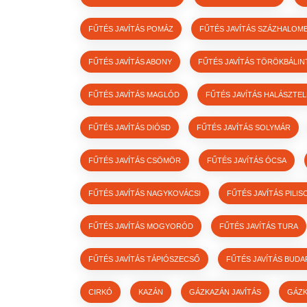
FŰTÉS JAVÍTÁS POMÁZ
FŰTÉS JAVÍTÁS SZÁZHALOM
FŰTÉS JAVÍTÁS ABONY
FŰTÉS JAVÍTÁS TÖRÖKBÁLIN
FŰTÉS JAVÍTÁS MAGLÓD
FŰTÉS JAVÍTÁS HALÁSZTE
FŰTÉS JAVÍTÁS DIÓSD
FŰTÉS JAVÍTÁS SOLYMÁR
FŰTÉS JAVÍTÁS CSÖMÖR
FŰTÉS JAVÍTÁS ÓCSA
FŰTÉS JAVÍTÁS NAGYKOVÁCSI
FŰTÉS JAVÍTÁS PILIS
FŰTÉS JAVÍTÁS MOGYORÓD
FŰTÉS JAVÍTÁS TURA
FŰTÉS JAVÍTÁS TÁPIÓSZECSŐ
FŰTÉS JAVÍTÁS BUDA
CIRKÓ
KAZÁN
GÁZKAZÁN JAVÍTÁS
GÁZK