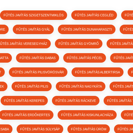
FŰTÉS JAVÍTÁS SZIGETSZENTMIKLÓS
FŰTÉS JAVÍTÁS CEGLÉD
FŰTÉ
DRE
FŰTÉS JAVÍTÁS GYÁL
FŰTÉS JAVÍTÁS DUNAHARASZTI
FŰTÉ
ŰTÉS JAVÍTÁS VERESEGYHÁZ
FŰTÉS JAVÍTÁS GYÖMRŐ
FŰTÉS JAVÍT
BATTA
FŰTÉS JAVÍTÁS DABAS
FŰTÉS JAVÍTÁS PÉCEL
FŰTÉS JAVÍ
T
FŰTÉS JAVÍTÁS PILISVÖRÖSVÁR
FŰTÉS JAVÍTÁS ALBERTIRSA
LEK
FŰTÉS JAVÍTÁS PILIS
FŰTÉS JAVÍTÁS NAGYKÁTA
FŰTÉS JAVÍ
FŰTÉS JAVÍTÁS KEREPES
FŰTÉS JAVÍTÁS RÁCKEVE
FŰTÉS JAVÍTÁS
FŰTÉS JAVÍTÁS ERDŐKERTES
FŰTÉS JAVÍTÁS KISKUNLACHÁZA
FŰTÉ
CSABA
FŰTÉS JAVÍTÁS SÜLYSÁP
FŰTÉS JAVÍTÁS ÜRÖM
FŰTÉS JA