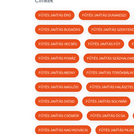
Címkék
FŰTÉS JAVÍTÁS ÉRD
FŰTÉS JAVÍTÁS DUNAKESZI
FŰTÉS JAVÍTÁS BUDAÖRS
FŰTÉS JAVÍTÁS SZENTEN
FŰTÉS JAVÍTÁS VECSÉS
FŰTÉS JAVÍTÁS FÓT
F
FŰTÉS JAVÍTÁS POMÁZ
FŰTÉS JAVÍTÁS SZÁZHALOM
FŰTÉS JAVÍTÁS ABONY
FŰTÉS JAVÍTÁS TÖRÖKBÁLIN
FŰTÉS JAVÍTÁS MAGLÓD
FŰTÉS JAVÍTÁS HALÁSZTE
FŰTÉS JAVÍTÁS DIÓSD
FŰTÉS JAVÍTÁS SOLYMÁR
FŰTÉS JAVÍTÁS CSÖMÖR
FŰTÉS JAVÍTÁS ÓCSA
FŰTÉS JAVÍTÁS NAGYKOVÁCSI
FŰTÉS JAVÍTÁS PILIS