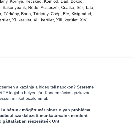
szlány, Környe, Kecskéd, Kömlőd, Dad, Bokod,
, Bakonybánk, Réde, Ácsteszér, Csatka, Súr, Tata,
 Tárkány, Bana, Tárkány, Csép, Ete, Kisigmánd,
rület, XI. kerület, XII. kerület, XIII. kerület, XIV.
 cserben a kazánja a hideg téli napokon? Szeretné
ét? A legjobb helyen jár! Kondenzációs gázkazán
ressen minket bizalommal.
al a hátunk mögött már nincs olyan probléma
áadásul szakképzett munkatársaink mindent
olgáltatásban részesítsék Önt.