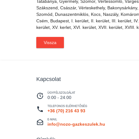
Tatabánya, Gyermely, Szomor, Vértessomló, Várgeszt
Szákszend, Császár, Vérteskethely, Bakonysárkány, 
Szomód, Dunaszentmiklós, Kocs, Naszály, Komárom
Csém, Budapest, I. kerület, II. kerület, III. kerület, IV. 
kerület, XV. kerlet, XVI. kerület, XVII. kerület, XVIII. k
Vissza
Kapcsolat
ÜGYFÉLSZOLGÁLAT
0:00 - 24:00
TELEFONOS ELÉRHETŐSÉG
+36 (70) 216 43 93
E-MAIL
info@nozo-gazkeszulek.hu