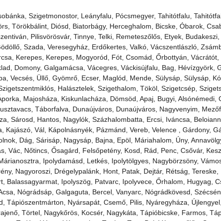
obánka, Szigetmonostor, Leányfalu, Pócsmegyer, Tahitótfalu, Tahitótfa
rs, Törökbálint, Diósd, Biatorbágy, Herceghalom, Bicske, Óbarok, Csab
lisszentiván, Pilisvörösvár, Tinnye, Telki, Remeteszőlős, Etyek, Budakesz
t, Gödöllő, Szada, Veresegyház, Erdőkertes, Valkó, Vácszentlászló, Zsá
arcsa, Kerepes, Kerepes, Mogyoród, Fót, Csomád, Őrbottyán, Vácrátót,
 Iklad, Domony, Galgamácsa, Vácegres, Váckisújfalu, Bag, Hévízgyörk, 
, Vecsés, Üllő, Gyömrő, Ecser, Maglód, Mende, Sülysáp, Sülysáp, Kó
zigetszentmiklós, Halásztelek, Szigethalom, Tököl, Szigetcsép, Sziget
porka, Majosháza, Kiskunlacháza, Dömsöd, Apaj, Bugyi, Alsónémedi, G
usztavacs, Táborfalva, Dunaújváros, Dunaújváros, Nagyvenyim, Mezőfa
a, Sárosd, Hantos, Nagylók, Százhalombatta, Ercsi, Iváncsa, Beloiann
a, Kajászó, Vál, Kápolnásnyék, Pázmánd, Vereb, Velence , Gárdony, G
solnok, Dág, Sárisáp, Nagysáp, Bajna, Epöl, Máriahalom, Úny, Annavölg
ás, Vác, Nőtincs, Ősagárd, Felsőpetény, Kosd, Rád, Penc, Csővár, Kes
árianosztra, Ipolydamásd, Letkés, Ipolytölgyes, Nagybörzsöny, Vámo
ny, Nagyoroszi, Drégelypalánk, Hont, Patak, Dejtár, Rétság, Tereske
, Balassagyarmat, Ipolyszög, Patvarc, Ipolyvece, Őrhalom, Hugyag, Csi
Acsa, Nógrádsáp, Galgaguta, Bercel, Vanyarc, Nógrádkövesd, Szécsén
 Tápiószentmárton, Nyársapát, Csemő, Pilis, Nyáregyháza, Újlengyel,
rajenő, Törtel, Nagykőrös, Kocsér, Nagykáta, Tápióbicske, Farmos, Tápi