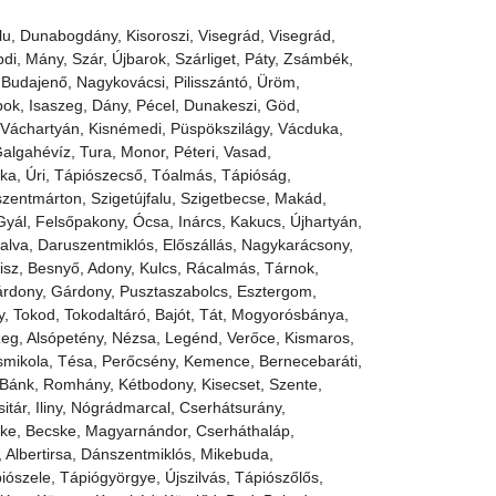
lu, Dunabogdány, Kisoroszi, Visegrád, Visegrád,
di, Mány, Szár, Újbarok, Szárliget, Páty, Zsámbék,
i, Budajenő, Nagykovácsi, Pilisszántó, Üröm,
mbok, Isaszeg, Dány, Pécel, Dunakeszi, Göd,
 Váchartyán, Kisnémedi, Püspökszilágy, Vácduka,
Galgahévíz, Tura, Monor, Péteri, Vasad,
ka, Úri, Tápiószecső, Tóalmás, Tápióság,
szentmárton, Szigetújfalu, Szigetbecse, Makád,
yál, Felsőpakony, Ócsa, Inárcs, Kakucs, Újhartyán,
lva, Daruszentmiklós, Előszállás, Nagykarácsony,
isz, Besnyő, Adony, Kulcs, Rácalmás, Tárnok,
árdony, Gárdony, Pusztaszabolcs, Esztergom,
y, Tokod, Tokodaltáró, Bajót, Tát, Mogyorósbánya,
zeg, Alsópetény, Nézsa, Legénd, Verőce, Kismaros,
smikola, Tésa, Perőcsény, Kemence, Bernecebaráti,
, Bánk, Romhány, Kétbodony, Kisecset, Szente,
tár, Iliny, Nógrádmarcal, Cserhátsurány,
ke, Becske, Magyarnándor, Cserháthaláp,
 Albertirsa, Dánszentmiklós, Mikebuda,
ószele, Tápiógyörgye, Újszilvás, Tápiószőlős,