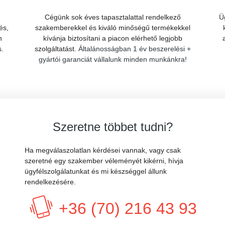
Cégünk sok éves tapasztalattal rendelkező
Ü
és,
szakemberekkel és kiváló minőségű termékekkel
n
kívánja biztosítani a piacon elérhető legjobb
s.
szolgáltatást.
Általánosságban 1 év beszerelési +
gyártói garanciát vállalunk minden munkánkra!
Szeretne többet tudni?
Ha megválaszolatlan kérdései vannak, vagy csak
szeretné egy szakember véleményét kikérni, hívja
ügyfélszolgálatunkat és mi készséggel állunk
rendelkezésére.
+36 (70) 216 43 93