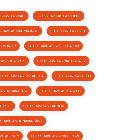
S JAVÍTÁS VÁC
FŰTÉS JAVÍTÁS GÖDÖLLŐ
S JAVÍTÁS NAGYKŐRÖS
FŰTÉS JAVÍTÁS GÖD
ÁS MONOR
FŰTÉS JAVÍTÁS SZIGETHALOM
TÁS BUDAKESZI
FŰTÉS JAVÍTÁS BIATORBÁGY
FŰTÉS JAVÍTÁS KISTARCSA
FŰTÉS JAVÍTÁS ÜLLŐ
TÁS BUDAKALÁSZ
FŰTÉS JAVÍTÁS ISASZEG
 TÖKÖL
FŰTÉS JAVÍTÁS TÁRNOK
S JAVÍTÁS DUNAVARSÁNY
VÍTÁS PÁTY
FŰTÉS JAVÍTÁS ŐRBOTTYÁN