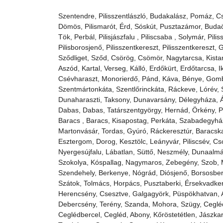
Szentendre, Pilisszentlászló, Budakalász, Pomáz, Cs
Dömös, Pilismarót, Érd, Sóskút, Pusztazámor, Budaö
Tök, Perbál, Pilisjászfalu , Piliscsaba , Solymár, Pi
Pilisborosjenő, Pilisszentkereszt, Pilisszentkeresz
Sződliget, Sződ, Csörög, Csömör, Nagytarcsa, Kist
Aszód, Kartal, Verseg, Kálló, Erdőkürt, Erdőtarcsa,
Csévharaszt, Monorierdő, Pánd, Káva, Bénye, Gomba
Szentmártonkáta, Szentlőrinckáta, Ráckeve, Lórév, S
Dunaharaszti, Taksony, Dunavarsány, Délegyháza, Á
Dabas, Dabas, Tatárszentgyörgy, Hernád, Örkény, P
Baracs , Baracs, Kisapostag, Perkáta, Szabadegyház
Martonvásár, Tordas, Gyúró, Ráckeresztúr, Baracsk
Esztergom, Dorog, Kesztölc, Leányvár, Piliscsév, C
Nyergesújfalu, Lábatlan, Süttő, Neszmély, Dunaalm
Szokolya, Kóspallag, Nagymaros, Zebegény, Szob, M
Szendehely, Berkenye, Nógrád, Diósjenő, Borsosberé
Szátok, Tolmács, Horpács, Pusztaberki, Érsekvadkert
Herencsény, Csesztve, Galgagyörk, Püspökhatvan, 
Debercsény, Terény, Szanda, Mohora, Szügy, Cegléd,
Ceglédbercel, Cegléd, Abony, Kőröstetétlen, Jászka