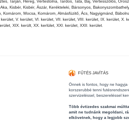
es, Tarján, Héreg, Vértestolna, Tardos, Tata, Baj, Vértesszőlős, Oro
Aka, Kisbér, Kisbér, Ászár, Kerékteleki, Bársonyos, Bakonyszombathely
, Komárom, Mocsa, Komárom, Almásfüzitő, Ács, Nagyigmánd, Bábolna,
kerület, V. kerület, VI. kerület, VII. kerület, VIII. kerület, IX. kerület, X. ke
erület, XIX. került, XX. kerlület, XXI. kerület, XXII. kerület.
FŰTÉS JAVÍTÁS
Önnek is fontos, hogy ne hagyja
korszerubbé tenni futésrendszer
szervizeléssel, beszereléssel ke
Több évtizedes szakmai múltt
amit ne tudnánk megoldani, r
elkövetnek, hogy a legjobb sz