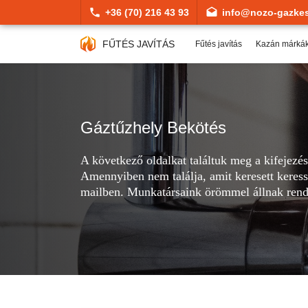
+36 (70) 216 43 93
info@nozo-gazkes
FŰTÉS JAVÍTÁS
Fűtés javítás
Kazán márká
Gáztűzhely Bekötés
A következő oldalkat találtuk meg a kifejezé
Amennyiben nem találja, amit keresett keress
mailben. Munkatársaink örömmel állnak rend