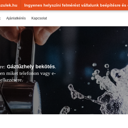
zulek.hu
Ingyenes helyszíni felmérést vállalunk beépítésre és 
k
Ajánlatkérés
Kapcsolat
sre:
Gáztűzhely bekötés
.
en miket telefonon vagy e-
elkezésére.