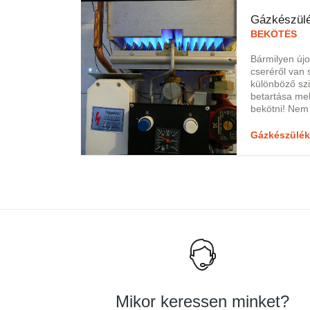
Gázkészülé
BEKÖTÉS
Bármilyen újo
cseréről van 
különböző szi
betartása mel
bekötni! Ne
keretén belül
biztonsága m
Gázkészülék
próbálkozni e
feladattal, me
gázkészülék a
vállhat! Ezé
gázkészülék b
szakemberekr
Mikor keressen minket?