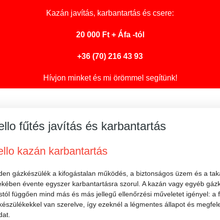
Kazán javítás
, karbantartás és csere:
20 000 Ft + Áfa -tól
+36 (70) 216 43 93
Hívjon minket és mi örömmel segítünk!
ello fűtés javítás és karbantartás
ello kazán karbantartás
den gázkészülék a kifogástalan működés, a biztonságos üzem és a tak
ekében évente egyszer karbantartásra szorul. A kazán vagy egyéb gázk
stól függően mind más és más jellegű ellenőrzési műveletet igényel: a
észülékekkel van szerelve, így ezeknél a légmentes állapot és megfel
dat.