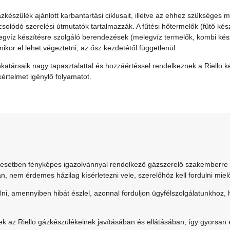
zkészülék ajánlott karbantartási ciklusait, illetve az ehhez szükséges
solódó szerelési útmutatók tartalmazzák. A fűtési hőtermelők (fűtő készü
egvíz készítésre szolgáló berendezések (melegvíz termelők, kombi kés
ikor el lehet végeztetni, az ősz kezdetétől függetlenül.
atársaik nagy tapasztalattal és hozzáértéssel rendelkeznek a Riello ké
értelmet igénylő folyamatot.
 esetben fényképes igazolvánnyal rendelkező gázszerelő szakemberre 
 nem érdemes házilag kísérletezni vele, szerelőhöz kell fordulni miel
, amennyiben hibát észlel, azonnal forduljon ügyfélszolgálatunkhoz,
k az Riello gázkészülékeinek javításában és ellátásában, így gyorsan 