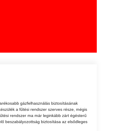
arékosabb gázfelhasználás biztosításának
észülék a fűtési rendszer szerves része, mégis
 fűtési rendszer ma már leginkább zárt égésterű
elő beszabályozottság biztosítása az elsődleges