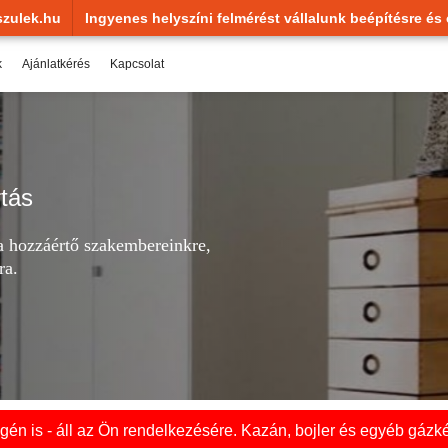
zulek.hu
Ingyenes helyszíni felmérést vállalunk beépítésre és 
k
Ajánlatkérés
Kapcsolat
rtás
zza hozzáértő szakembereinkre,
ra.
én is - áll az Ön rendelkezésére. Kazán, bojler és egyéb gázké