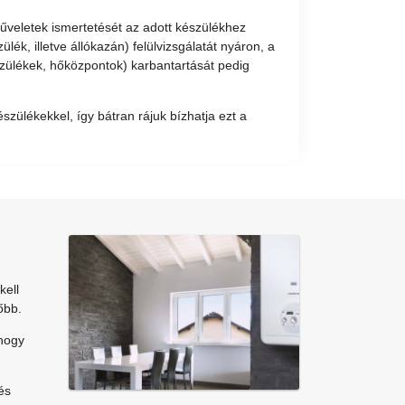
 műveletek ismertetését az adott készülékhez
lék, illetve állókazán) felülvizsgálatát nyáron, a
zülékek, hőközpontok) karbantartását pedig
szülékekkel, így bátran rájuk bízhatja ezt a
kell
őbb.
 hogy
és