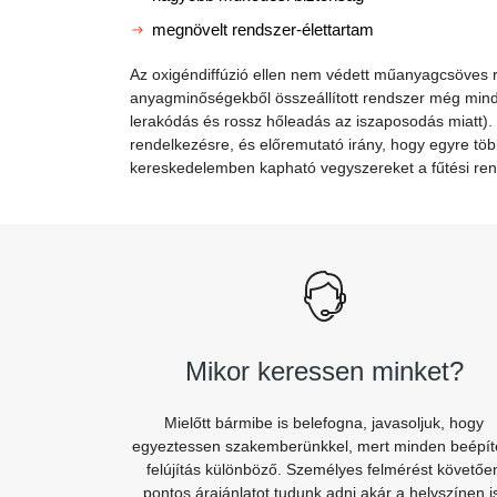
megnövelt rendszer-élettartam
Az oxigéndiffúzió ellen nem védett műanyagcsöves r
anyagminőségekből összeállított rendszer még mindi
lerakódás és rossz hőleadás az iszaposodás miatt).
rendelkezésre, és előremutató irány, hogy egyre töb
kereskedelemben kapható vegyszereket a fűtési ren
Mikor keressen minket?
Mielőtt bármibe is belefogna, javasoljuk, hogy
egyeztessen szakemberünkkel, mert minden beépít
felújítás különböző. Személyes felmérést követőe
pontos árajánlatot tudunk adni akár a helyszínen i