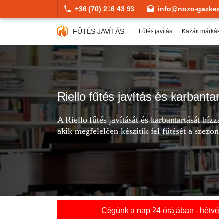
+36 (70) 216 43 93
info@nozo-gazkes
FŰTÉS JAVÍTÁS
Fűtés javítás
Kazán márká
Riello fűtés javítás és karbanta
A Riello fűtés javítását és karbantartását bí
akik megfelelően készítik fel fűtését a szezon
Cégünk a nap 24 órájában - hétvég