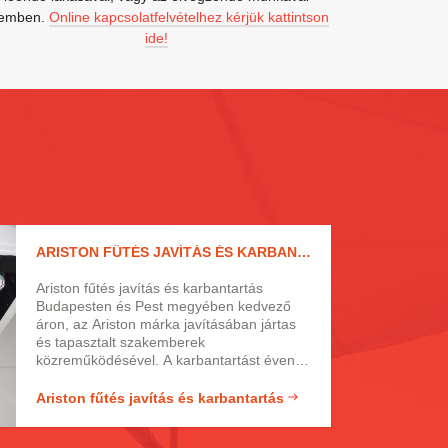
emben.
Online kapcsolatfelvételhez kérjük kattintson
ide!
ARISTON FŰTÉS JAVÍTÁS ÉS KARBANTARTÁS
Ariston fűtés javítás és karbantartás
Budapesten és Pest megyében kedvező
áron, az Ariston márka javításában jártas
és tapasztalt szakemberek
közreműködésével. A karbantartást évente
egy alkalommal mindenképp javasolt
elvégeztetni, hiszen ezzel előzhetjük meg a
Ariston fűtés javítás és karbantartás
meghibásodásokat, de a fűtés is sokkal
gazdaságosabban üzemeltethető, ha