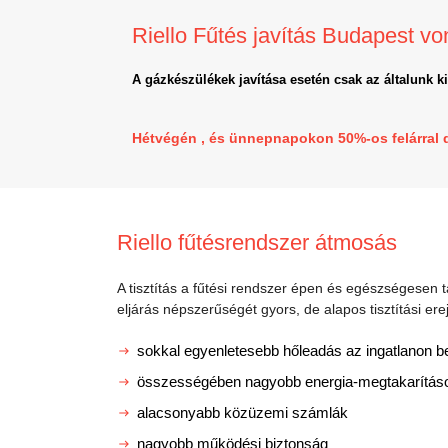
Riello Fűtés javítás Budapest v
A gázkészülékek javítása esetén csak az általunk k
Hétvégén , és ünnepnapokon 50%-os felárral 
Riello fűtésrendszer átmosás
A tisztítás a fűtési rendszer épen és egészségesen t
eljárás népszerűségét gyors, de alapos tisztítási erej
sokkal egyenletesebb hőleadás az ingatlanon be
összességében nagyobb energia-megtakarítás
alacsonyabb közüzemi számlák
nagyobb működési biztonság