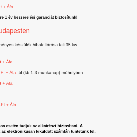
t + Áfa
.
e 1 év beszerelési garanciát biztosítunk!
Budapesten
ményes készülék hibafeltárása fali 35 kw
t + Áfa
Ft + Áfa
-tól (kb 1-3 munkanap) műhelyben
t + Áfa
-Ft + Áfa
sa esetén tudjuk az alkatrészt biztosítani. A
 az elektronikusan kiküldött számlán tüntetünk fel.