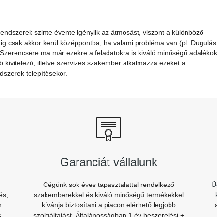
endszerek szinte évente igénylik az átmosást, viszont a különböző
g csak akkor kerül középpontba, ha valami probléma van (pl. Dugulás
 Szerencsére ma már ezekre a feladatokra is kiváló minőségű adalékok
b kivitelező, illetve szervizes szakember alkalmazza ezeket a
dszerek telepítésekor.
Garanciát vállalunk
Cégünk sok éves tapasztalattal rendelkező
Ü
és,
szakemberekkel és kiváló minőségű termékekkel
n
kívánja biztosítani a piacon elérhető legjobb
s.
szolgáltatást. Általánosságban 1 év beszerelési +