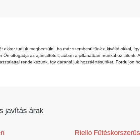
t akkor tudjuk megbecsülni, ha már szembesültünk a kiváltó okkal, így
n Ön elfogadja az ajánlattételt, abban a pillanatban munkához látunk. A
sztalattal rendelkezünk, így garantáljuk hozzáértésünket. Forduljon h
s javítás árak
en
Riello Fűtéskorszerű