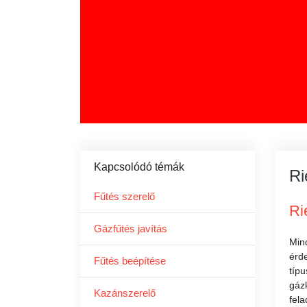
Kapcsolódó témák
Ri
Fűtés szerelő
Ri
Gázfűtés javítás
Min
érd
Fűtés beépítése
típu
gázk
Kazánszerelő
fela