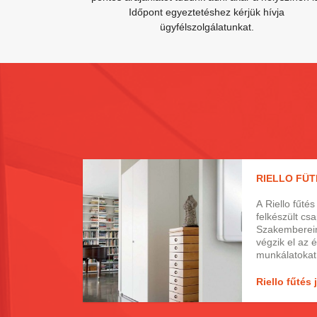
Időpont egyeztetéshez kérjük hívja
ügyfélszolgálatunkat.
A Riello fűtés
felkészült cs
Szakemberein
végzik el az 
munkálatokat
a javításokat
hajtják végre
Riello fűtés 
rendelkező m
hivatalos sz