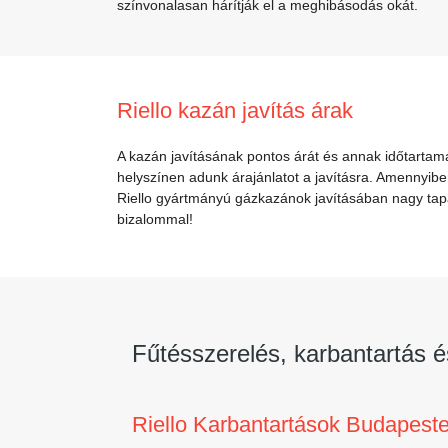
színvonalasan hárítják el a meghibásodás okát.
Riello kazán javítás árak
A kazán javításának pontos árát és annak időtartamá
helyszínen adunk árajánlatot a javításra. Amennyibe
Riello gyártmányú gázkazánok javításában nagy tapa
bizalommal!
Fűtésszerelés, karbantartás é
Riello Karbantartások Budapest