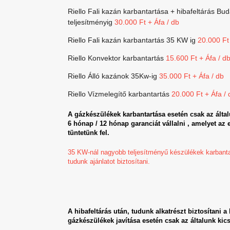
Riello Fali kazán karbantartása + hibafeltárás Bu
teljesítményig
30.000 Ft + Áfa / db
Riello Fali kazán karbantartás 35 KW ig
20.000 Ft 
Riello Konvektor karbantartás
15.600 Ft + Áfa / d
Riello Álló kazánok 35Kw-ig
35.000 Ft + Áfa / db
Riello Vízmelegítő karbantartás
20.000 Ft + Áfa / 
A gázkészülékek karbantartása esetén csak az által
6 hónap / 12 hónap garanciát vállalni , amelyet az
tüntetünk fel.
35 KW-nál nagyobb teljesítményű készülékek karbantar
tudunk ajánlatot biztosítani.
A hibafeltárás után, tudunk alkatrészt biztosítani 
gázkészülékek javítása esetén csak az általunk kics