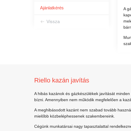
Ajánlatkérés
A gá
kapc
mel
Vissza
bárm
Munk
szak
Riello kazán javítás
A hibás kazánok és gázkészülékek javítását minden
bízni. Amennyiben nem működik megfelelően a kazán,
A meghibásodott kazánt nem szabad tovább használni
mielőbb közbeléphessenek szakembereink.
Cégünk munkatársai nagy tapasztalattal rendelkezne