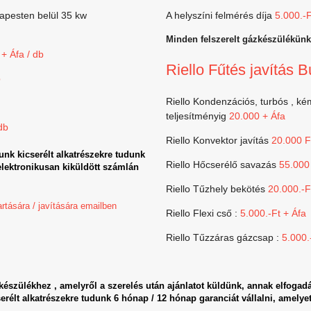
dapesten belül 35 kw
A helyszíni felmérés díja
5.000.-F
Minden felszerelt gázkészülékünkr
+ Áfa / db
Riello Fűtés javítás 
b
Riello Kondenzációs, turbós , ké
teljesítményig
20.000 + Áfa
db
Riello Konvektor javítás
20.000 F
unk kicserélt alkatrészekre tudunk
Riello Hőcserélő savazás
55.000 
 elektronikusan kiküldött számlán
Riello Tűzhely bekötés
20.000.-F
tására / javítására emailben
Riello Flexi cső :
5.000.-Ft + Áfa
Riello Tűzzáras gázcsap :
5.000.
a készülékhez , amelyről a szerelés után ajánlatot küldünk, annak elfogadá
erélt alkatrészekre tudunk 6 hónap / 12 hónap garanciát vállalni, amelyet