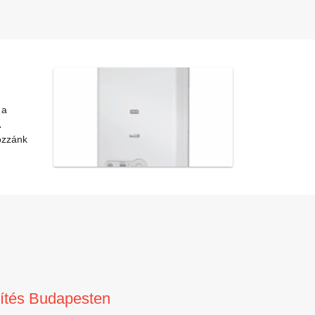
 a
ozzánk
sítés Budapesten