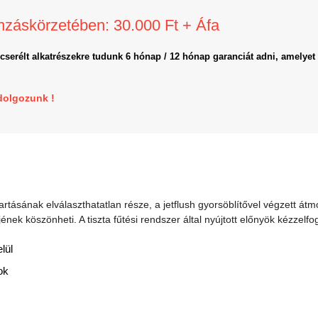
onzáskörzetében: 30.000 Ft + Áfa
icserélt alkatrészekre tudunk 6 hónap / 12 hónap garanciát adni, amelyet 
dolgozunk !
artásának elválaszthatatlan része, a jetflush gyorsöblítővel végzett átm
ének köszönheti. A tiszta fűtési rendszer által nyújtott előnyök kézzelfo
lül
ok