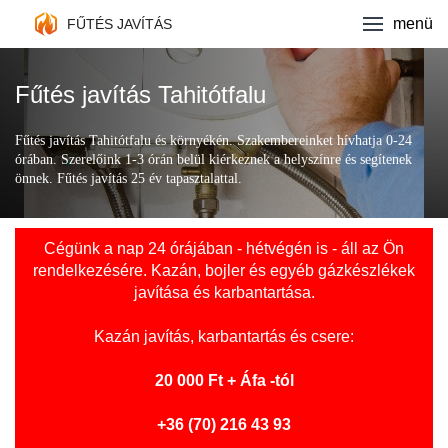
Fűtés javítás
menü
FŰTÉS JAVÍTÁS
Kazán márkák
Fűtés javítás Tahitótfalu
Ajánlatkérés
Fűtés javítás Tahitótfalu és környékén. Szakembereinket hívhatja 0-24
órában. Szerelőink 1-3 órán belül kiérkeznek a helyszínre és segítenek
Kapcsolat
önnek. Fűtés javítás 25 év tapasztalattal.
Cégünk a nap 24 órájában - hétvégén is - áll az Ön
rendelkezésére. Kazán, bojler és egyéb gázkészlékek
javítása és karbantartása.
Kazán javítás
, karbantartás és csere:
20 000 Ft + Áfa -tól
+36 (70) 216 43 93