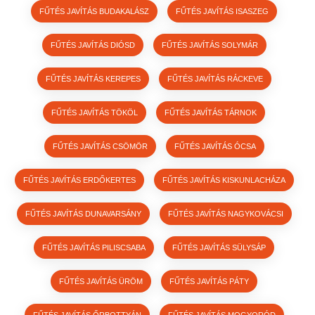
FŰTÉS JAVÍTÁS BUDAKALÁSZ
FŰTÉS JAVÍTÁS ISASZEG
FŰTÉS JAVÍTÁS DIÓSD
FŰTÉS JAVÍTÁS SOLYMÁR
FŰTÉS JAVÍTÁS KEREPES
FŰTÉS JAVÍTÁS RÁCKEVE
FŰTÉS JAVÍTÁS TÖKÖL
FŰTÉS JAVÍTÁS TÁRNOK
FŰTÉS JAVÍTÁS CSÖMÖR
FŰTÉS JAVÍTÁS ÓCSA
FŰTÉS JAVÍTÁS ERDŐKERTES
FŰTÉS JAVÍTÁS KISKUNLACHÁZA
FŰTÉS JAVÍTÁS DUNAVARSÁNY
FŰTÉS JAVÍTÁS NAGYKOVÁCSI
FŰTÉS JAVÍTÁS PILISCSABA
FŰTÉS JAVÍTÁS SÜLYSÁP
FŰTÉS JAVÍTÁS ÜRÖM
FŰTÉS JAVÍTÁS PÁTY
FŰTÉS JAVÍTÁS ŐRBOTTYÁN
FŰTÉS JAVÍTÁS MOGYORÓD