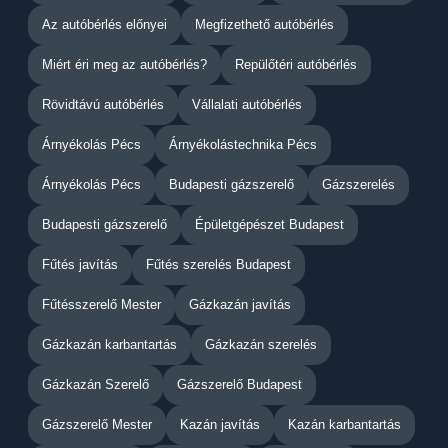
Az autóbérlés előnyei
Megfizethető autóbérlés
Miért éri meg az autóbérlés?
Repülőtéri autóbérlés
Rövidtávú autóbérlés
Vállalati autóbérlés
Árnyékolás Pécs
Árnyékolástechnika Pécs
Árnyékolás Pécs
Budapesti gázszerelő
Gázszerelés
Budapesti gázszerelő
Épületgépészet Budapest
Fűtés javítás
Fűtés szerelés Budapest
Fűtésszerelő Mester
Gázkazán javítás
Gázkazán karbantartás
Gázkazán szerelés
Gázkazán Szerelő
Gázszerelő Budapest
Gázszerelő Mester
Kazán javítás
Kazán karbantartás