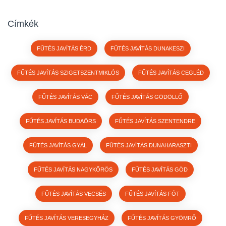
Címkék
FŰTÉS JAVÍTÁS ÉRD
FŰTÉS JAVÍTÁS DUNAKESZI
FŰTÉS JAVÍTÁS SZIGETSZENTMIKLÓS
FŰTÉS JAVÍTÁS CEGLÉD
FŰTÉS JAVÍTÁS VÁC
FŰTÉS JAVÍTÁS GÖDÖLLŐ
FŰTÉS JAVÍTÁS BUDAÖRS
FŰTÉS JAVÍTÁS SZENTENDRE
FŰTÉS JAVÍTÁS GYÁL
FŰTÉS JAVÍTÁS DUNAHARASZTI
FŰTÉS JAVÍTÁS NAGYKŐRÖS
FŰTÉS JAVÍTÁS GÖD
FŰTÉS JAVÍTÁS VECSÉS
FŰTÉS JAVÍTÁS FÓT
FŰTÉS JAVÍTÁS VERESEGYHÁZ
FŰTÉS JAVÍTÁS GYÖMRŐ