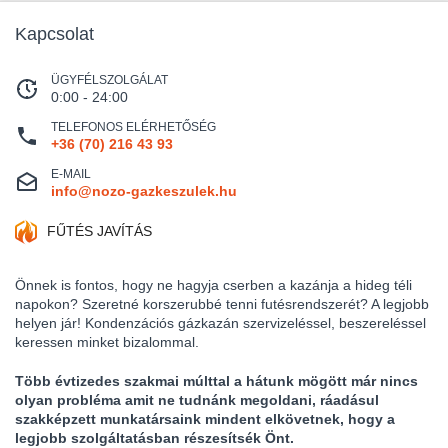
Kapcsolat
ÜGYFÉLSZOLGÁLAT
0:00 - 24:00
TELEFONOS ELÉRHETŐSÉG
+36 (70) 216 43 93
E-MAIL
info@nozo-gazkeszulek.hu
FŰTÉS JAVÍTÁS
Önnek is fontos, hogy ne hagyja cserben a kazánja a hideg téli
napokon? Szeretné korszerubbé tenni futésrendszerét? A legjobb
helyen jár! Kondenzációs gázkazán szervizeléssel, beszereléssel
keressen minket bizalommal.
Több évtizedes szakmai múlttal a hátunk mögött már nincs
olyan probléma amit ne tudnánk megoldani, ráadásul
szakképzett munkatársaink mindent elkövetnek, hogy a
legjobb szolgáltatásban részesítsék Önt.