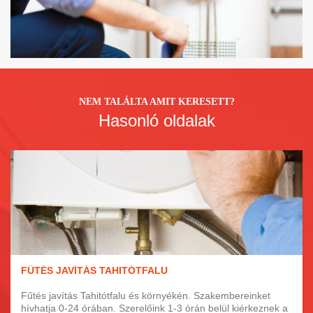
NEM TALÁLTA AMIT KERESETT?
Hasonló oldalak
FŰTÉS JAVÍTÁS TAHITÓTFALU
Fűtés javítás Tahitótfalu és környékén. Szakembereinket
hívhatja 0-24 órában. Szerelőink 1-3 órán belül kiérkeznek a