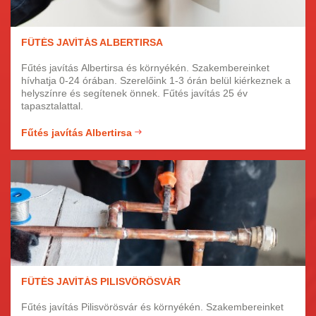
FŰTÉS JAVÍTÁS ALBERTIRSA
Fűtés javítás Albertirsa és környékén. Szakembereinket
hívhatja 0-24 órában. Szerelőink 1-3 órán belül kiérkeznek a
helyszínre és segítenek önnek. Fűtés javítás 25 év
tapasztalattal.
Fűtés javítás Albertirsa
FŰTÉS JAVÍTÁS PILISVÖRÖSVÁR
Fűtés javítás Pilisvörösvár és környékén. Szakembereinket