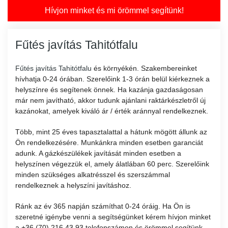
Hívjon minket és mi örömmel segítünk!
Fűtés javítás Tahitótfalu
Fűtés javítás Tahitótfalu
és környékén. Szakembereinket
hívhatja 0-24 órában. Szerelőink 1-3 órán belül kiérkeznek a
helyszínre és segítenek önnek. Ha kazánja gazdaságosan
már nem javítható, akkor tudunk ajánlani raktárkészletről új
kazánokat, amelyek kiváló ár / érték aránnyal rendelkeznek.
Több, mint 25 éves tapasztalattal a hátunk mögött állunk az
Ön rendelkezésére. Munkánkra minden esetben garanciát
adunk. A gázkészülékek javítását minden esetben a
helyszínen végezzük el, amely álatlában 60 perc. Szerelőink
minden szükséges alkatrésszel és szerszámmal
rendelkeznek a helyszíni javításhoz.
Ránk az év 365 napján számíthat 0-24 óráig. Ha Ön is
szeretné igénybe venni a segítségünket kérem hívjon minket
a +36 (70) 216 43 93 telefonszámon és örömmel segítünk.