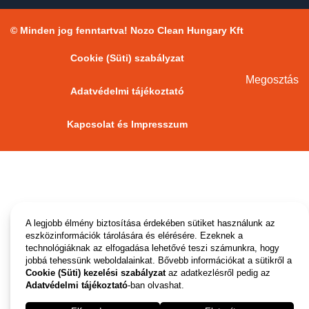
© Minden jog fenntartva! Nozo Clean Hungary Kft
Cookie (Süti) szabályzat
Megosztás
Adatvédelmi tájékoztató
Kapcsolat és Impresszum
A legjobb élmény biztosítása érdekében sütiket használunk az
eszközinformációk tárolására és elérésére. Ezeknek a
technológiáknak az elfogadása lehetővé teszi számunkra, hogy
jobbá tehessünk weboldalainkat. Bővebb információkat a sütikről a
Cookie (Süti) kezelési szabályzat
az adatkezlésről pedig az
Adatvédelmi tájékoztató
-ban olvashat.