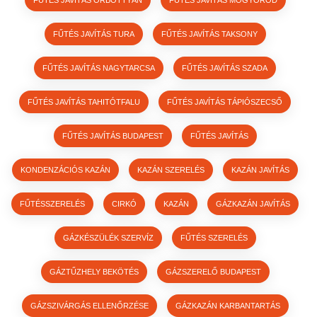
FŰTÉS JAVÍTÁS TURA
FŰTÉS JAVÍTÁS TAKSONY
FŰTÉS JAVÍTÁS NAGYTARCSA
FŰTÉS JAVÍTÁS SZADA
FŰTÉS JAVÍTÁS TAHITÓTFALU
FŰTÉS JAVÍTÁS TÁPIÓSZECSŐ
FŰTÉS JAVÍTÁS BUDAPEST
FŰTÉS JAVÍTÁS
KONDENZÁCIÓS KAZÁN
KAZÁN SZERELÉS
KAZÁN JAVÍTÁS
FŰTÉSSZERELÉS
CIRKÓ
KAZÁN
GÁZKAZÁN JAVÍTÁS
GÁZKÉSZÜLÉK SZERVÍZ
FŰTÉS SZERELÉS
GÁZTŰZHELY BEKÖTÉS
GÁZSZERELŐ BUDAPEST
GÁZSZIVÁRGÁS ELLENŐRZÉSE
GÁZKAZÁN KARBANTARTÁS