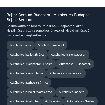
Bojtár Bérautó Budapest - Autóbérlés Budapest -
Bojtár Bérautó
Személyautó és teherautó bérlés Budapesten, akár
kiszállítással vagy személyes átvétellel, kiváló minőségű,
tiszta autók megfizethető áron.
Autóbérlés árak
Autóbérlés azonnal
Autóbérlés bankkártyával
Autóbérlés biztonságosan
Autóbérlés Budapesten 1 napra
Autóbérlés Budapesten
Autóbérlés hosszú távra
Autóbérlés hosszútávon
Autóbérlés házhoz szállítva
Autóbérlés külföldi nyaraláshoz
Autóbérlés menete
Autóbérlés üzleti útra
Autóbérlés
Automata autóbérlés