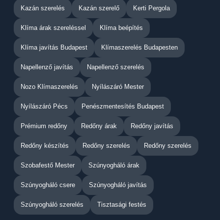
Kazán szerelés
Kazán szerelő
Kerti Pergola
Klíma árak szereléssel
Klíma beépítés
Klíma javítás Budapest
Klímaszerelés Budapesten
Napellenző javítás
Napellenző szerelés
Nozo Klímaszerelés
Nyílászáró Mester
Nyílászáró Pécs
Penészmentesítés Budapest
Prémium redőny
Redőny árak
Redőny javítás
Redőny készítés
Redőny szerelés
Redőny szerelés
Szobafestő Mester
Szúnyogháló árak
Szúnyogháló csere
Szúnyogháló javítás
Szúnyogháló szerelés
Tisztasági festés