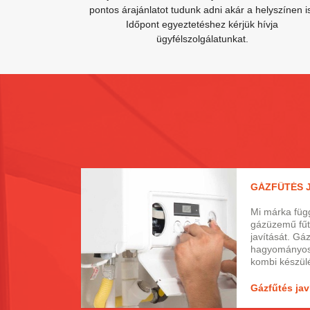
pontos árajánlatot tudunk adni akár a helyszínen i
Időpont egyeztetéshez kérjük hívja
ügyfélszolgálatunkat.
GÁZFŰTÉS 
Mi márka függ
gázüzemű fűt
javítását. Gáz
hagyományos
kombi készül
javítása. Kar
Garanciális j
Gázfűtés jav
stop, akár hé