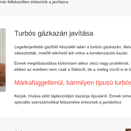
már felkészülten érkezünk a javításra.
Turbós gázkazán javítása
Legelterjedtebb gázfűtő készülék talán a turbós gázkazán, ille
választották, mielőtt elérhető lett volna a kondenzációs kazán.
Ennek meghibásodása különösen akkor okoz nagy problémát, am
ebben az esetben nem csak a fűtésről, de a meleg vízről is le 
Márkafüggetlenül, bármilyen típusú turbós
Kérjük, hívása előtt tájékozódjon kazánja típusáról. Ennek ism
speciális szerszámokkal felszerelve érkeznek a javításhoz.