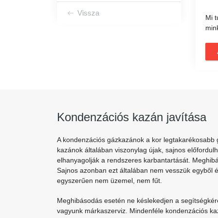
Vissza
Mi t
mink
Kondenzációs kazán javítása
A kondenzációs gázkazánok a kor legtakarékosabb g
kazánok általában viszonylag újak, sajnos előfordu
elhanyagolják a rendszeres karbantartását. Meghib
Sajnos azonban ezt általában nem vesszük egyből é
egyszerűen nem üzemel, nem fűt.
Meghibásodás esetén ne késlekedjen a segítségkéréss
vagyunk márkaszerviz. Mindenféle kondenzációs kaz