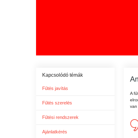
Kapcsolódó témák
Am
Fűtés javítás
A fű
elr
Fűtés szerelés
van 
Fűtési rendszerek
Ajánlatkérés