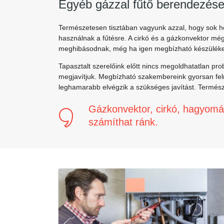
Egyéb gázzal fűtő berendezése
Természetesen tisztában vagyunk azzal, hogy sok
használnak a fűtésre. A cirkó és a gázkonvektor még
meghibásodnak, még ha igen megbízható készülékek
Tapasztalt szerelőink előtt nincs megoldhatatlan pr
megjavítjuk. Megbízható szakembereink gyorsan felm
leghamarabb elvégzik a szükséges javítást. Termész
Gázkonvektor, cirkó, hagyomá
számíthat ránk.