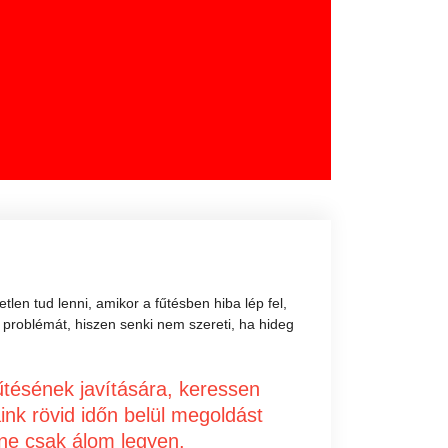
len tud lenni, amikor a fűtésben hiba lép fel,
problémát, hiszen senki nem szereti, ha hideg
tésének javítására, keressen
ink rövid időn belül megoldást
 ne csak álom legyen.