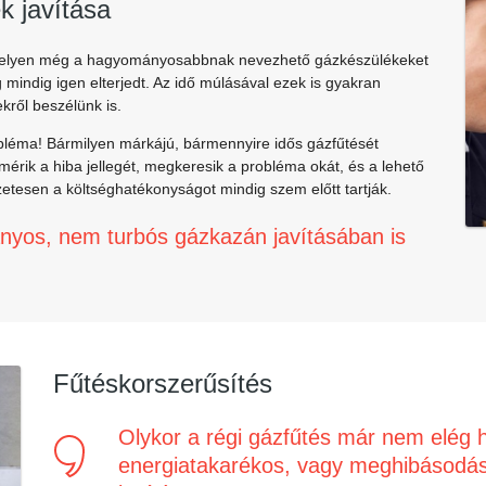
k javítása
 helyen még a hagyományosabbnak nevezhető gázkészülékeket
 mindig igen elterjedt. Az idő múlásával ezek is gyakran
ről beszélünk is
.
obléma! Bármilyen márkájú, bármennyire idős gázfűtését
érik a hiba jellegét, megkeresik a probléma okát, és a lehető
etesen a költséghatékonyságot mindig szem előtt tartják.
nyos, nem turbós gázkazán javításában is
Fűtéskorszerűsítés
Olykor a régi gázfűtés már nem elég 
energiatakarékos, vagy meghibásodás