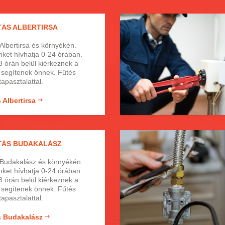
es körű tervezése. Tapasztalt,
légák, jól képzett, megbízható
zakemberek. Gyors, hatékony
TÁS ALBERTIRSA
tási munka garanciával.
ton, Saunier Duval
 Albertirsa és környékén.
ket hívhatja 0-24 órában.
3 órán belül kiérkeznek a
 segítenek önnek. Fűtés
tapasztalattal.
 Albertirsa
ÍTÁS BUDAKALÁSZ
 Budakalász és környékén.
ket hívhatja 0-24 órában.
3 órán belül kiérkeznek a
 segítenek önnek. Fűtés
tapasztalattal.
s Budakalász