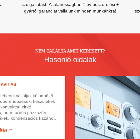
s.
szolgáltatást. Általánosságban 1 év beszerelési +
gyártói garanciát vállalunk minden munkánkra!
sz
NEM TALÁLTA AMIT KERESETT?
Hasonló oldalak
JAVÍTÁS
etlenül vállaljuk különböző
őberendezések, készülékek
konvektor, cirkó,
, nem turbós gázkazán,
ékek, kondenzációs kazánok
bantartás fontossága.
avítás. Gázfűtés javítása non-
ítás
tvégén is. Fűtéskorszerűsítés