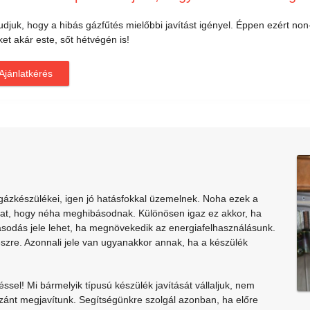
udjuk, hogy a hibás gázfűtés mielőbbi javítást igényel. Éppen ezért non
et akár este, sőt hétvégén is!
Ajánlatkérés
ázkészülékei, igen jó hatásfokkal üzemelnek. Noha ezek a
lhat, hogy néha meghibásodnak. Különösen igaz ez akkor, ha
ásodás jele lehet, ha megnövekedik az energiafelhasználásunk.
szre. Azonnali jele van ugyanakkor annak, ha a készülék
el! Mi bármelyik típusú készülék javítását vállaljuk, nem
ánt megjavítunk. Segítségünkre szolgál azonban, ha előre