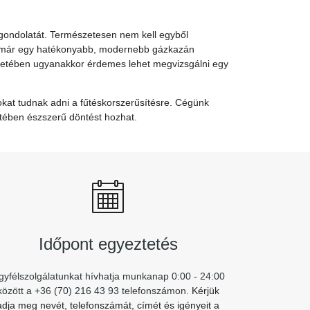
 gondolatát. Természetesen nem kell egyből
y már egy hatékonyabb, modernebb gázkazán
esetében ugyanakkor érdemes lehet megvizsgálni egy
okat tudnak adni a fűtéskorszerűsítésre. Cégünk
etében észszerű döntést hozhat.
Időpont egyeztetés
gyfélszolgálatunkat hívhatja munkanap 0:00 - 24:00
között a +36 (70) 216 43 93 telefonszámon.
Kérjük
adja meg nevét, telefonszámát, címét és igényeit a