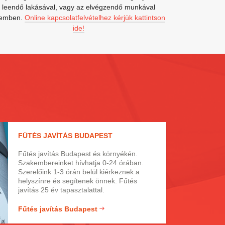
leendő lakásával, vagy az elvégzendő munkával
emben.
Online kapcsolatfelvételhez kérjük kattintson
ide!
FŰTÉS JAVÍTÁS BUDAPEST
Fűtés javítás Budapest és környékén.
Szakembereinket hívhatja 0-24 órában.
Szerelőink 1-3 órán belül kiérkeznek a
helyszínre és segítenek önnek. Fűtés
javítás 25 év tapasztalattal.
Fűtés javítás Budapest