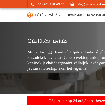
+36 (70) 216 43 93
info@nozo-gazkes
FŰTÉS JAVÍTÁS
Fűtés javítás
Kazán márká
Gázfűtés javítás
Mi márkafüggetlenül vállaljuk különböző gá
készülékek javítását. Gázkonvektor, cirkó, t
kazánok javítását egyaránt vállaljuk, akár gara
javítása non-stop, akár hétvégén is!
Cégünk a nap 24 órájában - hétvég