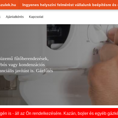
zulek.hu
Ingyenes helyszíni felmérést vállalunk beépítésre és 
k
Ajánlatkérés
Kapcsolat
züzemű fűtőberendezések,
urbós vagy kondenzációs
nciális javítást is. Gázfűtés
én is - áll az Ön rendelkezésére. Kazán, bojler és egyéb gázké