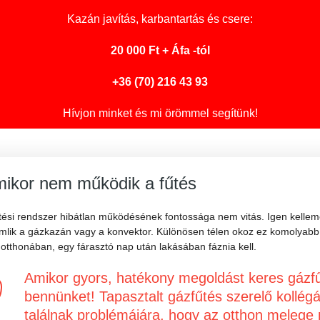
Kazán javítás
, karbantartás és csere:
20 000 Ft + Áfa -tól
+36 (70) 216 43 93
Hívjon minket és mi örömmel segítünk!
ikor nem működik a fűtés
tési rendszer hibátlan működésének fontossága nem vitás. Igen kellemet
omlik a gázkazán vagy a konvektor. Különösen télen okoz ez komolyabb 
otthonában, egy fárasztó nap után lakásában fáznia kell.
Amikor gyors, hatékony megoldást keres gázfű
bennünket! Tapasztalt gázfűtés szerelő kollégá
találnak problémájára, hogy az otthon melege