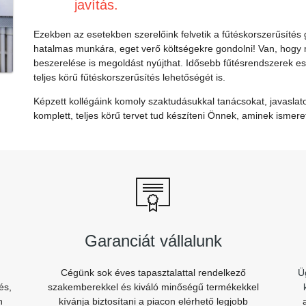
javítás.
Ezekben az esetekben szerelőink felvetik a fűtéskorszerűsítés
hatalmas munkára, eget verő költségekre gondolni! Van, hog
beszerelése is megoldást nyújthat. Idősebb fűtésrendszerek 
teljes körű fűtéskorszerűsítés lehetőségét is.
Képzett kollégáink komoly szaktudásukkal tanácsokat, javaslat
komplett, teljes körű tervet tud készíteni Önnek, aminek ismer
Garanciát vállalunk
Cégünk sok éves tapasztalattal rendelkező
Ü
és,
szakemberekkel és kiváló minőségű termékekkel
n
kívánja biztosítani a piacon elérhető legjobb