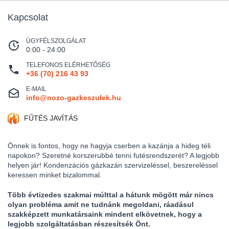
Kapcsolat
ÜGYFÉLSZOLGÁLAT
0:00 - 24:00
TELEFONOS ELÉRHETŐSÉG
+36 (70) 216 43 93
E-MAIL
info@nozo-gazkeszulek.hu
FŰTÉS JAVÍTÁS
Önnek is fontos, hogy ne hagyja cserben a kazánja a hideg téli
napokon? Szeretné korszerubbé tenni futésrendszerét? A legjobb
helyen jár! Kondenzációs gázkazán szervizeléssel, beszereléssel
keressen minket bizalommal.
Több évtizedes szakmai múlttal a hátunk mögött már nincs
olyan probléma amit ne tudnánk megoldani, ráadásul
szakképzett munkatársaink mindent elkövetnek, hogy a
legjobb szolgáltatásban részesítsék Önt.