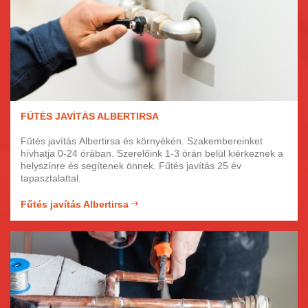
FŰTÉS JAVÍTÁS ALBERTIRSA
Fűtés javítás Albertirsa és környékén. Szakembereinket
hívhatja 0-24 órában. Szerelőink 1-3 órán belül kiérkeznek a
helyszínre és segítenek önnek. Fűtés javítás 25 év
tapasztalattal.
Fűtés javítás Albertirsa