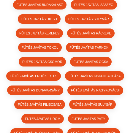
FŰTÉS JAVÍTÁS BUDAKALÁSZ
FŰTÉS JAVÍTÁS ISASZEG
FŰTÉS JAVÍTÁS DIÓSD
FŰTÉS JAVÍTÁS SOLYMÁR
FŰTÉS JAVÍTÁS KEREPES
FŰTÉS JAVÍTÁS RÁCKEVE
FŰTÉS JAVÍTÁS TÖKÖL
FŰTÉS JAVÍTÁS TÁRNOK
FŰTÉS JAVÍTÁS CSÖMÖR
FŰTÉS JAVÍTÁS ÓCSA
FŰTÉS JAVÍTÁS ERDŐKERTES
FŰTÉS JAVÍTÁS KISKUNLACHÁZA
FŰTÉS JAVÍTÁS DUNAVARSÁNY
FŰTÉS JAVÍTÁS NAGYKOVÁCSI
FŰTÉS JAVÍTÁS PILISCSABA
FŰTÉS JAVÍTÁS SÜLYSÁP
FŰTÉS JAVÍTÁS ÜRÖM
FŰTÉS JAVÍTÁS PÁTY
FŰTÉS JAVÍTÁS ŐRBOTTYÁN
FŰTÉS JAVÍTÁS MOGYORÓD