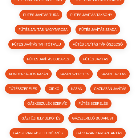
FŰTÉS JAVÍTÁS TURA
FŰTÉS JAVÍTÁS TAKSONY
FŰTÉS JAVÍTÁS NAGYTARCSA
FŰTÉS JAVÍTÁS SZADA
FŰTÉS JAVÍTÁS TAHITÓTFALU
FŰTÉS JAVÍTÁS TÁPIÓSZECSŐ
FŰTÉS JAVÍTÁS BUDAPEST
FŰTÉS JAVÍTÁS
KONDENZÁCIÓS KAZÁN
KAZÁN SZERELÉS
KAZÁN JAVÍTÁS
FŰTÉSSZERELÉS
CIRKÓ
KAZÁN
GÁZKAZÁN JAVÍTÁS
GÁZKÉSZÜLÉK SZERVÍZ
FŰTÉS SZERELÉS
GÁZTŰZHELY BEKÖTÉS
GÁZSZERELŐ BUDAPEST
GÁZSZIVÁRGÁS ELLENŐRZÉSE
GÁZKAZÁN KARBANTARTÁS