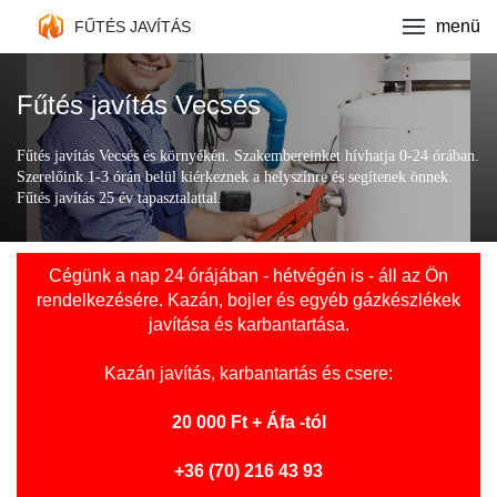
Fűtés javítás
menü
FŰTÉS JAVÍTÁS
Kazán márkák
Fűtés javítás Vecsés
Ajánlatkérés
Fűtés javítás Vecsés és környékén. Szakembereinket hívhatja 0-24 órában.
Szerelőink 1-3 órán belül kiérkeznek a helyszínre és segítenek önnek.
Kapcsolat
Fűtés javítás 25 év tapasztalattal.
Cégünk a nap 24 órájában - hétvégén is - áll az Ön
rendelkezésére. Kazán, bojler és egyéb gázkészlékek
javítása és karbantartása.
Kazán javítás
, karbantartás és csere:
20 000 Ft + Áfa -tól
+36 (70) 216 43 93