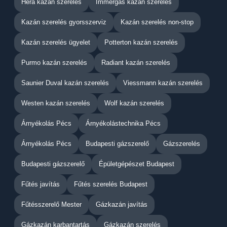
Héra kazán szerelés
Immergas kazán szerelés
Kazán szerelés gyorsszerviz
Kazán szerelés non-stop
Kazán szerelés ügyelet
Potterton kazán szerelés
Purmo kazán szerelés
Radiant kazán szerelés
Saunier Duval kazán szerelés
Viessmann kazán szerelés
Westen kazán szerelés
Wolf kazán szerelés
Árnyékolás Pécs
Árnyékolástechnika Pécs
Árnyékolás Pécs
Budapesti gázszerelő
Gázszerelés
Budapesti gázszerelő
Épületgépészet Budapest
Fűtés javítás
Fűtés szerelés Budapest
Fűtésszerelő Mester
Gázkazán javítás
Gázkazán karbantartás
Gázkazán szerelés