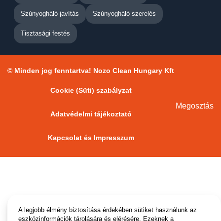
Szúnyogháló javítás
Szúnyogháló szerelés
Tisztasági festés
© Minden jog fenntartva! Nozo Clean Hungary Kft
Cookie (Süti) szabályzat
Megosztás
Adatvédelmi tájékoztató
Kapcsolat és Impresszum
A legjobb élmény biztosítása érdekében sütiket használunk az
eszközinformációk tárolására és elérésére. Ezeknek a