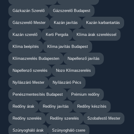
Gázkazán Szerelő
Gázszerelő Budapest
Gázszerelő Mester
Kazán javítás
Kazán karbantartás
Kazán szerelő
Kerti Pergola
Klíma árak szereléssel
Klíma beépítés
Klíma javítás Budapest
Klímaszerelés Budapesten
Napellenző javítás
Napellenző szerelés
Nozo Klímaszerelés
Nyílászáró Mester
Nyílászáró Pécs
Penészmentesítés Budapest
Prémium redőny
Redőny árak
Redőny javítás
Redőny készítés
Redőny szerelés
Redőny szerelés
Szobafestő Mester
Szúnyogháló árak
Szúnyogháló csere