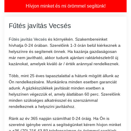
Hívjon minket és mi örömmel segítünk!
Fűtés javítás Vecsés
Fűtés javítás Vecsés
és környékén. Szakembereinket
hívhatja 0-24 órában. Szerelőink 1-3 órán belül kiérkeznek a
helyszínre és segítenek önnek. Ha kazánja gazdaságosan
már nem javítható, akkor tudunk ajánlani raktárkészletről új
kazánokat, amelyek kiváló ár / érték aránnyal rendelkeznek.
Több, mint 25 éves tapasztalattal a hátunk mögött állunk az
Ön rendelkezésére. Munkánkra minden esetben garanciát
adunk. A gázkészülékek javítását minden esetben a
helyszínen végezzük el, amely álatlában 60 perc. Szerelőink
minden szükséges alkatrésszel és szerszámmal
rendelkeznek a helyszíni javításhoz.
Ránk az év 365 napján számíthat 0-24 óráig. Ha Ön is
szeretné igénybe venni a segítségünket kérem hívjon minket
a +36 (70) 216 43 93 telefonszámon és örömmel segítünk.