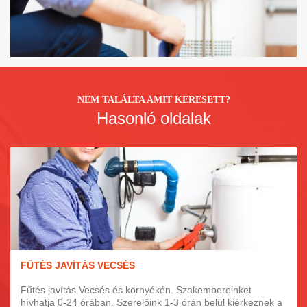
NEM TALÁLTA AMIT KERESETT?
Hasonló oldalak
FŰTÉS JAVÍTÁS VECSÉS
Fűtés javítás Vecsés és környékén. Szakembereinket
hívhatja 0-24 órában. Szerelőink 1-3 órán belül kiérkeznek a