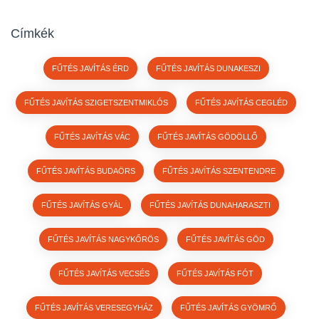
Címkék
FŰTÉS JAVÍTÁS ÉRD
FŰTÉS JAVÍTÁS DUNAKESZI
FŰTÉS JAVÍTÁS SZIGETSZENTMIKLÓS
FŰTÉS JAVÍTÁS CEGLÉD
FŰTÉS JAVÍTÁS VÁC
FŰTÉS JAVÍTÁS GÖDÖLLŐ
FŰTÉS JAVÍTÁS BUDAÖRS
FŰTÉS JAVÍTÁS SZENTENDRE
FŰTÉS JAVÍTÁS GYÁL
FŰTÉS JAVÍTÁS DUNAHARASZTI
FŰTÉS JAVÍTÁS NAGYKŐRÖS
FŰTÉS JAVÍTÁS GÖD
FŰTÉS JAVÍTÁS VECSÉS
FŰTÉS JAVÍTÁS FÓT
FŰTÉS JAVÍTÁS VERESEGYHÁZ
FŰTÉS JAVÍTÁS GYÖMRŐ