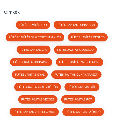
Címkék
FŰTÉS JAVÍTÁS ÉRD
FŰTÉS JAVÍTÁS DUNAKESZI
FŰTÉS JAVÍTÁS SZIGETSZENTMIKLÓS
FŰTÉS JAVÍTÁS CEGLÉD
FŰTÉS JAVÍTÁS VÁC
FŰTÉS JAVÍTÁS GÖDÖLLŐ
FŰTÉS JAVÍTÁS BUDAÖRS
FŰTÉS JAVÍTÁS SZENTENDRE
FŰTÉS JAVÍTÁS GYÁL
FŰTÉS JAVÍTÁS DUNAHARASZTI
FŰTÉS JAVÍTÁS NAGYKŐRÖS
FŰTÉS JAVÍTÁS GÖD
FŰTÉS JAVÍTÁS VECSÉS
FŰTÉS JAVÍTÁS FÓT
FŰTÉS JAVÍTÁS VERESEGYHÁZ
FŰTÉS JAVÍTÁS GYÖMRŐ