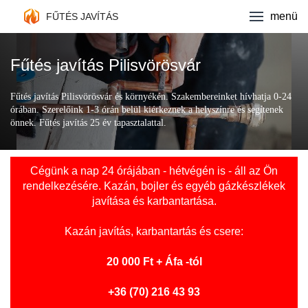
Fűtés javítás
menü
FŰTÉS JAVÍTÁS
Kazán márkák
Fűtés javítás Pilisvörösvár
Ajánlatkérés
Fűtés javítás Pilisvörösvár és környékén. Szakembereinket hívhatja 0-24
órában. Szerelőink 1-3 órán belül kiérkeznek a helyszínre és segítenek
Kapcsolat
önnek. Fűtés javítás 25 év tapasztalattal.
Cégünk a nap 24 órájában - hétvégén is - áll az Ön
rendelkezésére. Kazán, bojler és egyéb gázkészlékek
javítása és karbantartása.
Kazán javítás
, karbantartás és csere:
20 000 Ft + Áfa -tól
+36 (70) 216 43 93