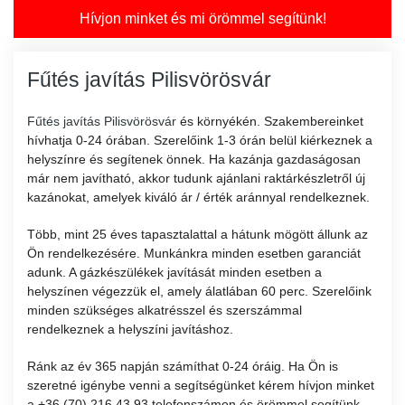
Hívjon minket és mi örömmel segítünk!
Fűtés javítás Pilisvörösvár
Fűtés javítás Pilisvörösvár
és környékén. Szakembereinket
hívhatja 0-24 órában. Szerelőink 1-3 órán belül kiérkeznek a
helyszínre és segítenek önnek. Ha kazánja gazdaságosan
már nem javítható, akkor tudunk ajánlani raktárkészletről új
kazánokat, amelyek kiváló ár / érték aránnyal rendelkeznek.
Több, mint 25 éves tapasztalattal a hátunk mögött állunk az
Ön rendelkezésére. Munkánkra minden esetben garanciát
adunk. A gázkészülékek javítását minden esetben a
helyszínen végezzük el, amely álatlában 60 perc. Szerelőink
minden szükséges alkatrésszel és szerszámmal
rendelkeznek a helyszíni javításhoz.
Ránk az év 365 napján számíthat 0-24 óráig. Ha Ön is
szeretné igénybe venni a segítségünket kérem hívjon minket
a +36 (70) 216 43 93 telefonszámon és örömmel segítünk.