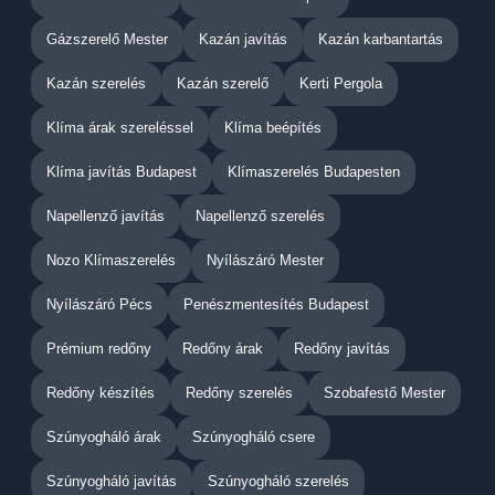
Gázszerelő Mester
Kazán javítás
Kazán karbantartás
Kazán szerelés
Kazán szerelő
Kerti Pergola
Klíma árak szereléssel
Klíma beépítés
Klíma javítás Budapest
Klímaszerelés Budapesten
Napellenző javítás
Napellenző szerelés
Nozo Klímaszerelés
Nyílászáró Mester
Nyílászáró Pécs
Penészmentesítés Budapest
Prémium redőny
Redőny árak
Redőny javítás
Redőny készítés
Redőny szerelés
Szobafestő Mester
Szúnyogháló árak
Szúnyogháló csere
Szúnyogháló javítás
Szúnyogháló szerelés