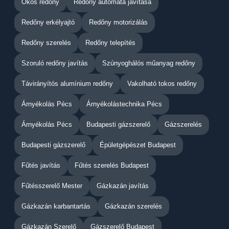
Okos redőny
Redőny automata javítása
Redőny erkélyajtó
Redőny motorizálás
Redőny szerelés
Redőny telepítés
Szoruló redőny javítás
Szúnyoghálós műanyag redőny
Távirányítós alumínium redőny
Vakolható tokos redőny
Árnyékolás Pécs
Árnyékolástechnika Pécs
Árnyékolás Pécs
Budapesti gázszerelő
Gázszerelés
Budapesti gázszerelő
Épületgépészet Budapest
Fűtés javítás
Fűtés szerelés Budapest
Fűtésszerelő Mester
Gázkazán javítás
Gázkazán karbantartás
Gázkazán szerelés
Gázkazán Szerelő
Gázszerelő Budapest