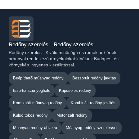
Redőny szerelés - Redőny szerelés
Redőny szerelés - Kiváló minőségű és remek ár / érték
aránnyal rendelkező árnyékolókat kínálunk Budapest és
környékén ingyenes kiszállítással.
Beépíthető műanyag redőny
Beszorult redőny javítás
Isso-fix szúnyogháló
Kapcsolós redőny
Kombinált műanyag redőny
Kombinált redőny javítás
Külső tokos redőny
Motorizált redőny
Műanyag redőny ablakra
Műanyag redőny szereléssel