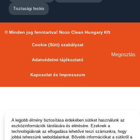
Tisztasági festés
© Minden jog fenntartva! Nozo Clean Hungary Kft
Cookie (Süti) szabályzat
Megosztás
Adatvédelmi tájékoztató
Kapcsolat és Impresszum
A legjobb élmény biztosítása érdekében sütiket használunk az
eszközinformációk tárolására és elérésére. Ezeknek a
technológiáknak az elfogadása lehetővé teszi számunkra, hogy
jobbá tehessünk weboldalainkat. Bővebb információkat a sütikről a