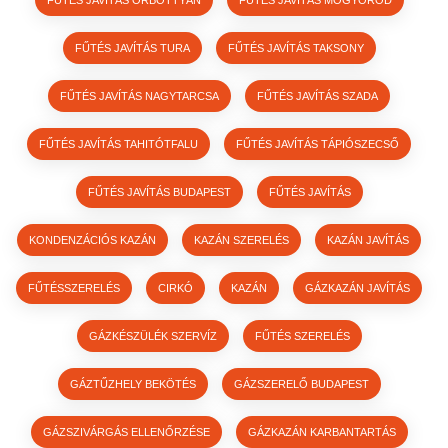
FŰTÉS JAVÍTÁS TURA
FŰTÉS JAVÍTÁS TAKSONY
FŰTÉS JAVÍTÁS NAGYTARCSA
FŰTÉS JAVÍTÁS SZADA
FŰTÉS JAVÍTÁS TAHITÓTFALU
FŰTÉS JAVÍTÁS TÁPIÓSZECSŐ
FŰTÉS JAVÍTÁS BUDAPEST
FŰTÉS JAVÍTÁS
KONDENZÁCIÓS KAZÁN
KAZÁN SZERELÉS
KAZÁN JAVÍTÁS
FŰTÉSSZERELÉS
CIRKÓ
KAZÁN
GÁZKAZÁN JAVÍTÁS
GÁZKÉSZÜLÉK SZERVÍZ
FŰTÉS SZERELÉS
GÁZTŰZHELY BEKÖTÉS
GÁZSZERELŐ BUDAPEST
GÁZSZIVÁRGÁS ELLENŐRZÉSE
GÁZKAZÁN KARBANTARTÁS