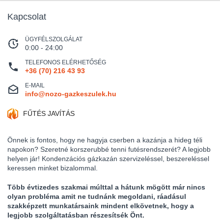
Kapcsolat
ÜGYFÉLSZOLGÁLAT
0:00 - 24:00
TELEFONOS ELÉRHETŐSÉG
+36 (70) 216 43 93
E-MAIL
info@nozo-gazkeszulek.hu
FŰTÉS JAVÍTÁS
Önnek is fontos, hogy ne hagyja cserben a kazánja a hideg téli
napokon? Szeretné korszerubbé tenni futésrendszerét? A legjobb
helyen jár! Kondenzációs gázkazán szervizeléssel, beszereléssel
keressen minket bizalommal.
Több évtizedes szakmai múlttal a hátunk mögött már nincs
olyan probléma amit ne tudnánk megoldani, ráadásul
szakképzett munkatársaink mindent elkövetnek, hogy a
legjobb szolgáltatásban részesítsék Önt.