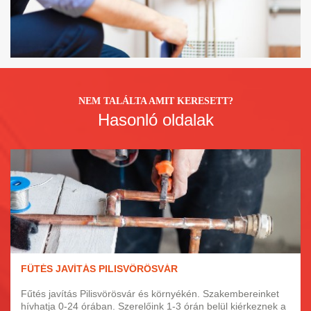
NEM TALÁLTA AMIT KERESETT?
Hasonló oldalak
FŰTÉS JAVÍTÁS PILISVÖRÖSVÁR
Fűtés javítás Pilisvörösvár és környékén. Szakembereinket
hívhatja 0-24 órában. Szerelőink 1-3 órán belül kiérkeznek a