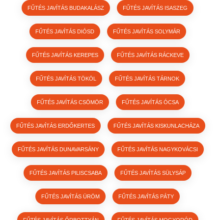
FŰTÉS JAVÍTÁS BUDAKALÁSZ
FŰTÉS JAVÍTÁS ISASZEG
FŰTÉS JAVÍTÁS DIÓSD
FŰTÉS JAVÍTÁS SOLYMÁR
FŰTÉS JAVÍTÁS KEREPES
FŰTÉS JAVÍTÁS RÁCKEVE
FŰTÉS JAVÍTÁS TÖKÖL
FŰTÉS JAVÍTÁS TÁRNOK
FŰTÉS JAVÍTÁS CSÖMÖR
FŰTÉS JAVÍTÁS ÓCSA
FŰTÉS JAVÍTÁS ERDŐKERTES
FŰTÉS JAVÍTÁS KISKUNLACHÁZA
FŰTÉS JAVÍTÁS DUNAVARSÁNY
FŰTÉS JAVÍTÁS NAGYKOVÁCSI
FŰTÉS JAVÍTÁS PILISCSABA
FŰTÉS JAVÍTÁS SÜLYSÁP
FŰTÉS JAVÍTÁS ÜRÖM
FŰTÉS JAVÍTÁS PÁTY
FŰTÉS JAVÍTÁS ŐRBOTTYÁN
FŰTÉS JAVÍTÁS MOGYORÓD