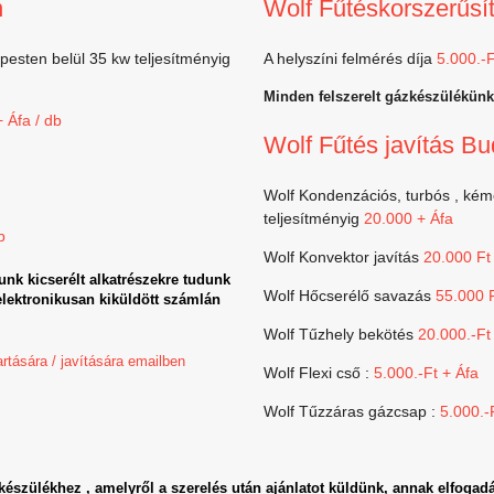
n
Wolf Fűtéskorszerűsí
pesten belül 35 kw teljesítményig
A helyszíni felmérés díja
5.000.-F
Minden felszerelt gázkészülékünkr
 Áfa / db
Wolf Fűtés javítás B
Wolf Kondenzációs, turbós , kémé
teljesítményig
20.000 + Áfa
b
Wolf Konvektor javítás
20.000 Ft
unk kicserélt alkatrészekre tudunk
Wolf Hőcserélő savazás
55.000 F
 elektronikusan kiküldött számlán
Wolf Tűzhely bekötés
20.000.-Ft
tására / javítására emailben
Wolf Flexi cső :
5.000.-Ft + Áfa
Wolf Tűzzáras gázcsap :
5.000.-
a készülékhez , amelyről a szerelés után ajánlatot küldünk, annak elfogadá