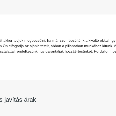
t akkor tudjuk megbecsülni, ha már szembesültünk a kiváltó okkal, így
n Ön elfogadja az ajánlattételt, abban a pillanatban munkához látunk. A
talattal rendelkezünk, így garantáljuk hozzáértésünket. Forduljon ho
s javítás árak