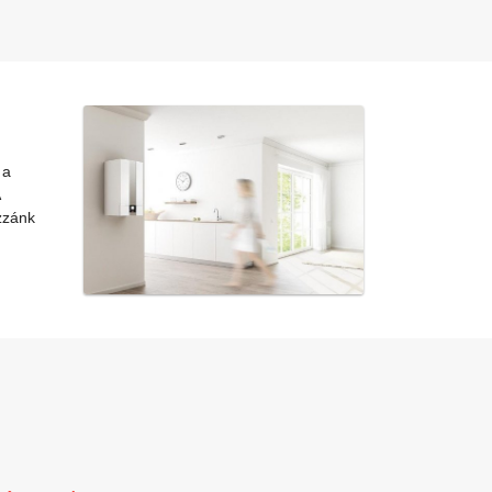
 a
zzánk