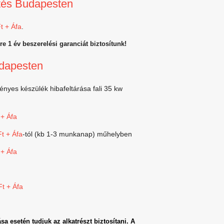
tés Budapesten
t + Áfa
.
e 1 év beszerelési garanciát biztosítunk!
udapesten
nyes készülék hibafeltárása fali 35 kw
 + Áfa
t + Áfa
-tól (kb 1-3 munkanap) műhelyben
 + Áfa
Ft + Áfa
sa esetén tudjuk az alkatrészt biztosítani. A