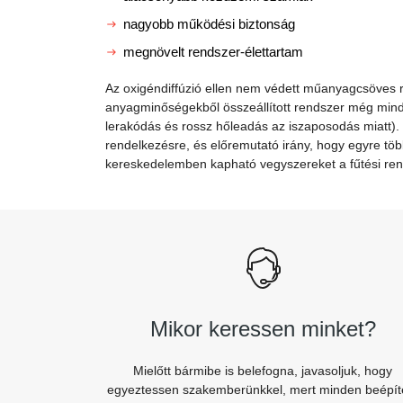
nagyobb működési biztonság
megnövelt rendszer-élettartam
Az oxigéndiffúzió ellen nem védett műanyagcsöves r
anyagminőségekből összeállított rendszer még mindi
lerakódás és rossz hőleadás az iszaposodás miatt).
rendelkezésre, és előremutató irány, hogy egyre töb
kereskedelemben kapható vegyszereket a fűtési ren
Mikor keressen minket?
Mielőtt bármibe is belefogna, javasoljuk, hogy
egyeztessen szakemberünkkel, mert minden beépít