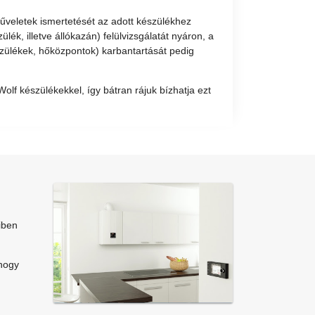
 műveletek ismertetését az adott készülékhez
lék, illetve állókazán) felülvizsgálatát nyáron, a
zülékek, hőközpontok) karbantartását pedig
lf készülékekkel, így bátran rájuk bízhatja ezt
iben
 hogy