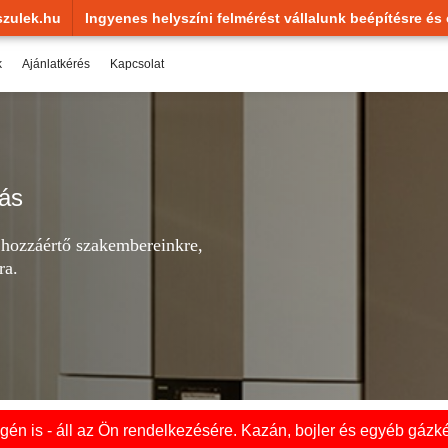
zulek.hu
Ingyenes helyszíni felmérést vállalunk beépítésre és 
k
Ajánlatkérés
Kapcsolat
tás
a hozzáértő szakembereinkre,
ra.
én is - áll az Ön rendelkezésére. Kazán, bojler és egyéb gázké