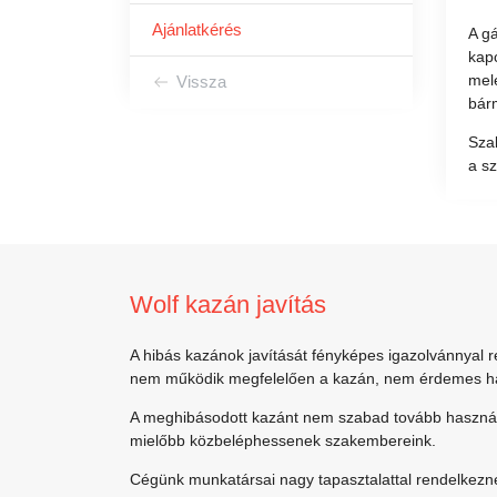
Ajánlatkérés
A gá
kapc
mel
Vissza
bárm
Szak
a sz
Wolf kazán javítás
A hibás kazánok javítását fényképes igazolvánnyal
nem működik megfelelően a kazán, nem érdemes házil
A meghibásodott kazánt nem szabad tovább használni
mielőbb közbeléphessenek szakembereink.
Cégünk munkatársai nagy tapasztalattal rendelkezne