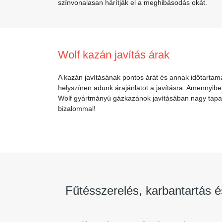
színvonalasan hárítják el a meghibásodás okát.
Wolf kazán javítás árak
A kazán javításának pontos árát és annak időtartamá
helyszínen adunk árajánlatot a javításra. Amennyibe
Wolf gyártmányú gázkazánok javításában nagy tapasz
bizalommal!
Fűtésszerelés, karbantartás é