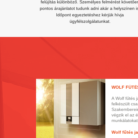
felújítás különböző. Személyes felmérést követőe
pontos árajánlatot tudunk adni akár a helyszínen i
Időpont egyeztetéshez kérjük hívja
ügyfélszolgálatunkat.
A Wolf fűtés 
felkészült cs
Szakemberein
végzik el az 
munkálatokat
a javításokat
hajtják végre
Wolf fűtés j
rendelkező m