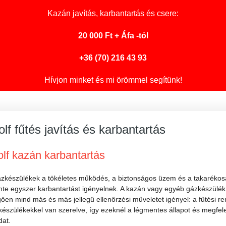
Kazán javítás
, karbantartás és csere:
20 000 Ft + Áfa -tól
+36 (70) 216 43 93
Hívjon minket és mi örömmel segítünk!
lf fűtés javítás és karbantartás
lf kazán karbantartás
ázkészülékek a tökéletes működés, a biztonságos üzem és a takarékos
te egyszer karbantartást igényelnek. A kazán vagy egyéb gázkészülék a
ően mind más és más jellegű ellenőrzési műveletet igényel: a fűtési r
észülékekkel van szerelve, így ezeknél a légmentes állapot és megfel
dat.