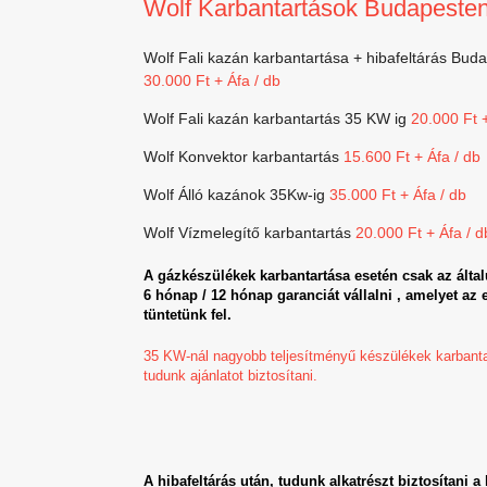
Wolf Karbantartások Budapeste
Wolf Fali kazán karbantartása + hibafeltárás Buda
30.000 Ft + Áfa / db
Wolf Fali kazán karbantartás 35 KW ig
20.000 Ft +
Wolf Konvektor karbantartás
15.600 Ft + Áfa / db
Wolf Álló kazánok 35Kw-ig
35.000 Ft + Áfa / db
Wolf Vízmelegítő karbantartás
20.000 Ft + Áfa / d
A gázkészülékek karbantartása esetén csak az által
6 hónap / 12 hónap garanciát vállalni , amelyet az
tüntetünk fel.
35 KW-nál nagyobb teljesítményű készülékek karbantar
tudunk ajánlatot biztosítani.
A hibafeltárás után, tudunk alkatrészt biztosítani 