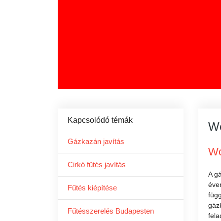
Kapcsolódó témák
Wo
Gázkazán javítás
Wo
Cirkó fűtés javítás
A g
éven
Fűtés kiépítése
függ
gázk
Fűtésszerelés Budapesten
fela