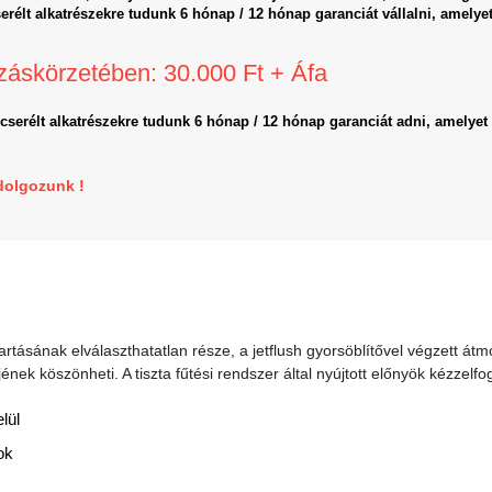
erélt alkatrészekre tudunk 6 hónap / 12 hónap garanciát vállalni, amelyet
záskörzetében: 30.000 Ft + Áfa
icserélt alkatrészekre tudunk 6 hónap / 12 hónap garanciát adni, amelyet 
dolgozunk !
artásának elválaszthatatlan része, a jetflush gyorsöblítővel végzett átm
ének köszönheti. A tiszta fűtési rendszer által nyújtott előnyök kézzelfo
lül
ok