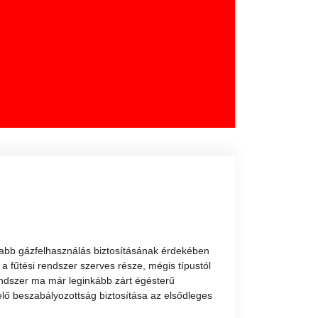
abb gázfelhasználás biztosításának érdekében
 fűtési rendszer szerves része, mégis típustól
endszer ma már leginkább zárt égésterű
elő beszabályozottság biztosítása az elsődleges