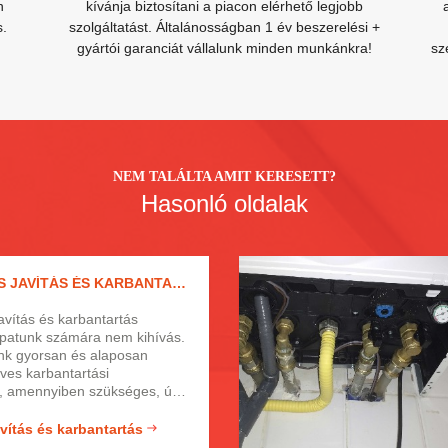
n
kívánja biztosítani a piacon elérhető legjobb
s.
szolgáltatást. Általánosságban 1 év beszerelési +
gyártói garanciát vállalunk minden munkánkra!
sz
NEM TALÁLTA AMIT KERESETT?
Hasonló oldalak
WOLF FŰTÉS JAVÍTÁS ÉS KARBANTARTÁS
javítás és karbantartás
apatunk számára nem kihívás.
k gyorsan és alaposan
éves karbantartási
, amennyiben szükséges, úgy
 is megfelelő profizmussal
. Fényképes igazolvánnyal
avítás és karbantartás
unkatársaink képzett,