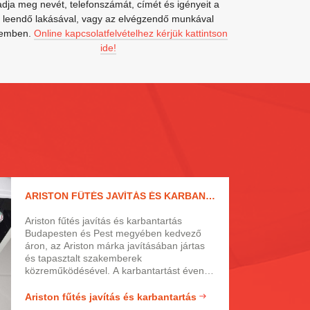
adja meg nevét, telefonszámát, címét és igényeit a
leendő lakásával, vagy az elvégzendő munkával
emben.
Online kapcsolatfelvételhez kérjük kattintson
ide!
ARISTON FŰTÉS JAVÍTÁS ÉS KARBANTARTÁS
Ariston fűtés javítás és karbantartás
Budapesten és Pest megyében kedvező
áron, az Ariston márka javításában jártas
és tapasztalt szakemberek
közreműködésével. A karbantartást évente
egy alkalommal mindenképp javasolt
elvégeztetni, hiszen ezzel előzhetjük meg a
Ariston fűtés javítás és karbantartás
meghibásodásokat, de a fűtés is sokkal