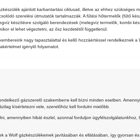
zkészülék ajánlott karbantartási ciklusait, illetve az ehhez szükséges
solódó szerelési útmutatók tartalmazzák. A fűtési hőtermelők (fűtő készü
egvíz készítésre szolgáló berendezések (melegvíz termelők, kombi kés
ikor el lehet végeztetni, az ősz kezdetétől függetlenül.
embereink nagy tapasztalattal és kellő hozzáértéssel rendelkeznek a Wo
akértelmet igénylő folyamatot.
 rendelkező gázszerelő szakemberre kell bízni minden esetben. Amenny
ag kísérletezni vele, szerelőhöz kell fordulni mielőbb.
, amennyiben hibát észlel, azonnal forduljon ügyfélszolgálatunkhoz,
k a Wolf gázkészülékeinek javításában és ellátásában, így gyorsan és