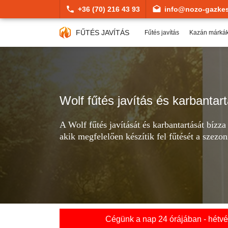
+36 (70) 216 43 93
info@nozo-gazkes
FŰTÉS JAVÍTÁS
Fűtés javítás
Kazán márká
Wolf fűtés javítás és karbantar
A Wolf fűtés javítását és karbantartását bízz
akik megfelelően készítik fel fűtését a szezon
Cégünk a nap 24 órájában - hétvég