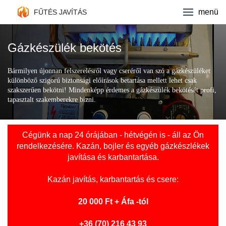
Fűtés javítás
menü
FŰTÉS JAVÍTÁS
Kazán márkák
Gázkészülék bekötés
Ajánlatkérés
Bármilyen újonnan felszerelésről vagy cseréről van szó a gázkészüléket
különböző szigorú biztonsági előírások betartása mellett lehet csak
Kapcsolat
szakszerűen bekötni! Mindenképp érdemes a gázkészülék bekötését profi,
tapasztalt szakemberekre bízni.
Cégünk a nap 24 órájában - hétvégén is - áll az Ön
rendelkezésére. Kazán, bojler és egyéb gázkészlékek
javítása és karbantartása.
Kazán javítás
, karbantartás és csere:
20 000 Ft + Áfa -tól
+36 (70) 216 43 93