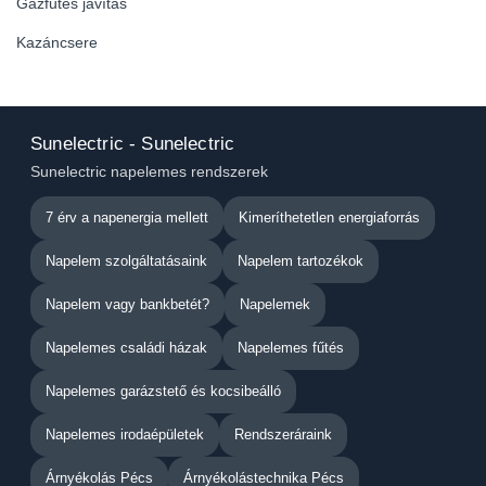
Gázfűtés javítás
Kazáncsere
Sunelectric - Sunelectric
Sunelectric napelemes rendszerek
7 érv a napenergia mellett
Kimeríthetetlen energiaforrás
Napelem szolgáltatásaink
Napelem tartozékok
Napelem vagy bankbetét?
Napelemek
Napelemes családi házak
Napelemes fűtés
Napelemes garázstető és kocsibeálló
Napelemes irodaépületek
Rendszeráraink
Árnyékolás Pécs
Árnyékolástechnika Pécs