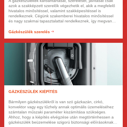
A gázkészülékek karbantartását, szerelését, javítását csak
azok a szakképzett szerelők végezhetik el, akik a megfelelő
hivatalos minősítéssel, valamint szakképesítéssel is
rendelkeznek. Cégünk szakemberei hivatalos minősítéssel
és nagy szakmai tapasztalattal rendelkeznek, így megvan
minden képesítésük ahhoz, hogy gondosan járjanak el
minden fűtésrendszer szereléskor, javításkor vagy
Gázkészülék szerelés
karbantartáskor. A gázkészülék szerelési munkáit kedvező
áron és garanciális feltételek mellett vállaljuk.
GÁZKÉSZÜLÉK KIÉPÍTÉS
Bármilyen gázkészülékről is van szó gázkazán, cirkó,
konvektor vagy egy tűzhely annak optimális üzemeléséhez
számtalan műszaki paraméter kiszámítása szükséges.
Ahhoz, hogy a kiépítés elvégzése után megtörténhessen a
gázkészülék beüzemelése szigorú biztonsági előírásoknak