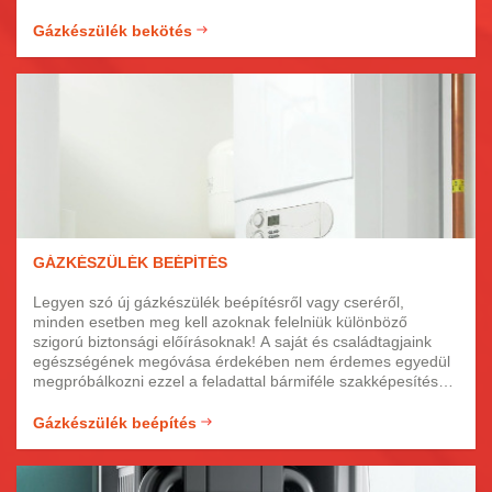
próbálkozni ezzel a felelősségteljes feladattal, mert egy
rosszul bekötött gázkészülék akár életveszélyessé is vállhat!
Gázkészülék bekötés
Ezért mindenképp érdemes a gázkészülék bekötését profi,
tapasztalt szakemberekre bízni.
GÁZKÉSZÜLÉK BEÉPÍTÉS
Legyen szó új gázkészülék beépítésről vagy cseréről,
minden esetben meg kell azoknak felelniük különböző
szigorú biztonsági előírásoknak! A saját és családtagjaink
egészségének megóvása érdekében nem érdemes egyedül
megpróbálkozni ezzel a feladattal bármiféle szakképesítés
nélkül, mert egy hibásan bekötött készülék nem csak baleset,
hanem akár életveszélyes is lehet! Bármilyen berendezésről
Gázkészülék beépítés
is van szó, kizárólag profi szakemberrel végeztessük el a
gázkészülék beépítési munkáit.