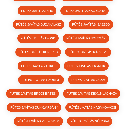
FŰTÉS JAVÍTÁS PILIS
FŰTÉS JAVÍTÁS NAGYKÁTA
FŰTÉS JAVÍTÁS BUDAKALÁSZ
FŰTÉS JAVÍTÁS ISASZEG
FŰTÉS JAVÍTÁS DIÓSD
FŰTÉS JAVÍTÁS SOLYMÁR
FŰTÉS JAVÍTÁS KEREPES
FŰTÉS JAVÍTÁS RÁCKEVE
FŰTÉS JAVÍTÁS TÖKÖL
FŰTÉS JAVÍTÁS TÁRNOK
FŰTÉS JAVÍTÁS CSÖMÖR
FŰTÉS JAVÍTÁS ÓCSA
FŰTÉS JAVÍTÁS ERDŐKERTES
FŰTÉS JAVÍTÁS KISKUNLACHÁZA
FŰTÉS JAVÍTÁS DUNAVARSÁNY
FŰTÉS JAVÍTÁS NAGYKOVÁCSI
FŰTÉS JAVÍTÁS PILISCSABA
FŰTÉS JAVÍTÁS SÜLYSÁP