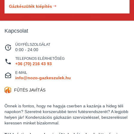
kell annak megfelelnie, amely során a megfelelő szakértelem
és tapasztalat hiányában nem lehet kizárni a balesetveszély
Gázkészülék kiépítés
kockázatát ezért mindenképp érdemes megfelelő
engedélyekkel rendelkező szakembert alkalmaznia.
Kapcsolat
ÜGYFÉLSZOLGÁLAT
0:00 - 24:00
TELEFONOS ELÉRHETŐSÉG
+36 (70) 216 43 93
E-MAIL
info@nozo-gazkeszulek.hu
FŰTÉS JAVÍTÁS
Önnek is fontos, hogy ne hagyja cserben a kazánja a hideg téli
napokon? Szeretné korszerubbé tenni futésrendszerét? A legjobb
helyen jár! Kondenzációs gázkazán szervizeléssel, beszereléssel
keressen minket bizalommal.