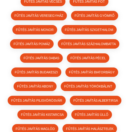
FŰTÉS JAVÍTÁS VECSÉS
FŰTÉS JAVÍTÁS FÓT
FŰTÉS JAVÍTÁS VERESEGYHÁZ
FŰTÉS JAVÍTÁS GYÖMRŐ
FŰTÉS JAVÍTÁS MONOR
FŰTÉS JAVÍTÁS SZIGETHALOM
FŰTÉS JAVÍTÁS POMÁZ
FŰTÉS JAVÍTÁS SZÁZHALOMBATTA
FŰTÉS JAVÍTÁS DABAS
FŰTÉS JAVÍTÁS PÉCEL
FŰTÉS JAVÍTÁS BUDAKESZI
FŰTÉS JAVÍTÁS BIATORBÁGY
FŰTÉS JAVÍTÁS ABONY
FŰTÉS JAVÍTÁS TÖRÖKBÁLINT
FŰTÉS JAVÍTÁS PILISVÖRÖSVÁR
FŰTÉS JAVÍTÁS ALBERTIRSA
FŰTÉS JAVÍTÁS KISTARCSA
FŰTÉS JAVÍTÁS ÜLLŐ
FŰTÉS JAVÍTÁS MAGLÓD
FŰTÉS JAVÍTÁS HALÁSZTELEK