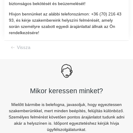
biztonságos bekötését és beüzemelését!
Hívjon bennünket az alábbi telefonszámon: +36 (70) 216 43
93, és kérje szakembereink helyszíni felmérését, amely
során személyre szabott egyedi árajánlattal állnak az Ön
rendelkezésére!
Vissza
Mikor keressen minket?
Mielőtt bármibe is belefogna, javasoljuk, hogy egyeztessen
szakemberünkkel, mert minden beépítés, felújítás különböző.
Személyes felmérést követően pontos árajánlatot tudunk adni
akár a helyszínen is. Időpont egyeztetéshez kérjük hívja
ügyfélszolgálatunkat.