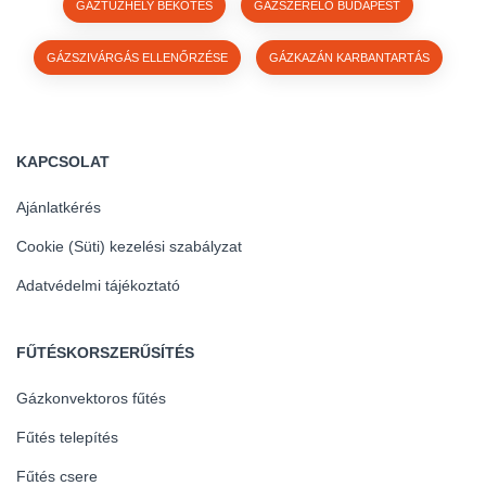
GÁZTŰZHELY BEKÖTÉS
GÁZSZERELŐ BUDAPEST
GÁZSZIVÁRGÁS ELLENŐRZÉSE
GÁZKAZÁN KARBANTARTÁS
KAPCSOLAT
Ajánlatkérés
Cookie (Süti) kezelési szabályzat
Adatvédelmi tájékoztató
FŰTÉSKORSZERŰSÍTÉS
Gázkonvektoros fűtés
Fűtés telepítés
Fűtés csere