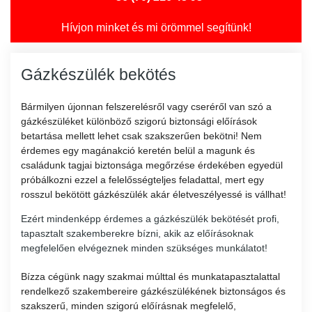
Hívjon minket és mi örömmel segítünk!
Gázkészülék bekötés
Bármilyen újonnan felszerelésről vagy cseréről van szó a
gázkészüléket különböző szigorú biztonsági előírások
betartása mellett lehet csak szakszerűen bekötni! Nem
érdemes egy magánakció keretén belül a magunk és
családunk tagjai biztonsága megőrzése érdekében egyedül
próbálkozni ezzel a felelősségteljes feladattal, mert egy
rosszul bekötött gázkészülék akár életveszélyessé is vállhat!
Ezért mindenképp érdemes a gázkészülék bekötését profi,
tapasztalt szakemberekre bízni, akik az előírásoknak
megfelelően elvégeznek minden szükséges munkálatot!
Bízza cégünk nagy szakmai múlttal és munkatapasztalattal
rendelkező szakembereire gázkészülékének biztonságos és
szakszerű, minden szigorú előírásnak megfelelő,