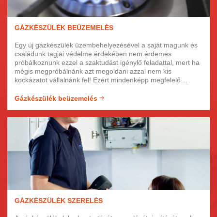
GÁZKÉSZÜLÉK BEÜZEMELÉS
Egy új gázkészülék üzembehelyezésével a saját magunk és
családunk tagjai védelme érdekében nem érdemes
próbálkoznunk ezzel a szaktudást igénylő feladattal, mert ha
mégis megpróbálnánk azt megoldani azzal nem kis
kockázatot vállalnánk fel! Ezért mindenképp megfelelő
engedéllyel és ezen a területen tapasztalt szakembert
érdemes megbízni ezzel a munkával. Egy rosszul beüzemelt
Gázkészülék beüzemelés
készülék esetében nem csak kiszámíthatatlan annak
működése, de még könnyen megnövelheti a szivárgás
lehetőségét.
GÁZKÉSZÜLÉK SZERELÉS