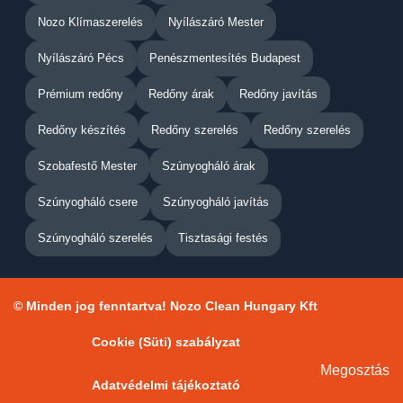
Nozo Klímaszerelés
Nyílászáró Mester
Nyílászáró Pécs
Penészmentesítés Budapest
Prémium redőny
Redőny árak
Redőny javítás
Redőny készítés
Redőny szerelés
Redőny szerelés
Szobafestő Mester
Szúnyogháló árak
Szúnyogháló csere
Szúnyogháló javítás
Szúnyogháló szerelés
Tisztasági festés
© Minden jog fenntartva! Nozo Clean Hungary Kft
Cookie (Süti) szabályzat
Megosztás
Adatvédelmi tájékoztató