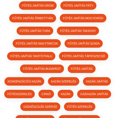
FŰTÉS JAVÍTÁS ÜRÖM
FŰTÉS JAVÍTÁS PÁTY
FŰTÉS JAVÍTÁS ŐRBOTTYÁN
FŰTÉS JAVÍTÁS MOGYORÓD
FŰTÉS JAVÍTÁS TURA
FŰTÉS JAVÍTÁS TAKSONY
FŰTÉS JAVÍTÁS NAGYTARCSA
FŰTÉS JAVÍTÁS SZADA
FŰTÉS JAVÍTÁS TAHITÓTFALU
FŰTÉS JAVÍTÁS TÁPIÓSZECSŐ
FŰTÉS JAVÍTÁS BUDAPEST
FŰTÉS JAVÍTÁS
KONDENZÁCIÓS KAZÁN
KAZÁN SZERELÉS
KAZÁN JAVÍTÁS
FŰTÉSSZERELÉS
CIRKÓ
KAZÁN
GÁZKAZÁN JAVÍTÁS
GÁZKÉSZÜLÉK SZERVÍZ
FŰTÉS SZERELÉS