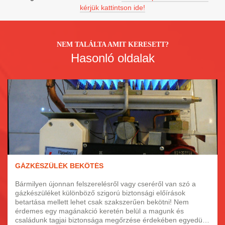
kérjük kattintson ide!
NEM TALÁLTA AMIT KERESETT?
Hasonló oldalak
GÁZKÉSZÜLÉK BEKÖTÉS
Bármilyen újonnan felszerelésről vagy cseréről van szó a
gázkészüléket különböző szigorú biztonsági előírások
betartása mellett lehet csak szakszerűen bekötni! Nem
érdemes egy magánakció keretén belül a magunk és
családunk tagjai biztonsága megőrzése érdekében egyedül