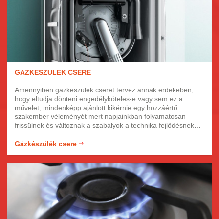
GÁZKÉSZÜLÉK CSERE
Amennyiben gázkészülék cserét tervez annak érdekében,
hogy eltudja dönteni engedélyköteles-e vagy sem ez a
művelet, mindenképp ajánlott kikérnie egy hozzáértő
szakember véleményét mert napjainkban folyamatosan
frissülnek és változnak a szabályok a technika fejlődésnek
köszönhetően. Ám sokan úgy gondolják, hogy teljesen
felesleges ezekkel a szabályokkal foglalkozni és felesleges
Gázkészülék csere
pénzkidobás szakembert hívni, azonban ezek a fontosak a
saját magunk és családunk biztonságának megőrzéséért
íródtak!