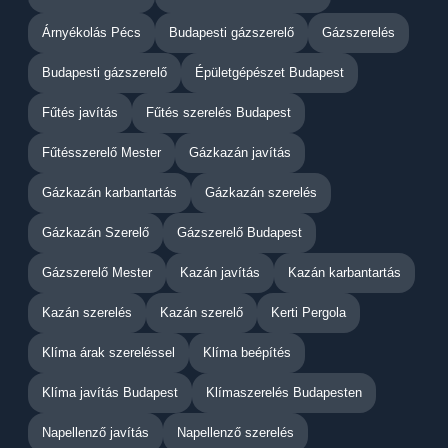
Árnyékolás Pécs
Budapesti gázszerelő
Gázszerelés
Budapesti gázszerelő
Épületgépészet Budapest
Fűtés javítás
Fűtés szerelés Budapest
Fűtésszerelő Mester
Gázkazán javítás
Gázkazán karbantartás
Gázkazán szerelés
Gázkazán Szerelő
Gázszerelő Budapest
Gázszerelő Mester
Kazán javítás
Kazán karbantartás
Kazán szerelés
Kazán szerelő
Kerti Pergola
Klíma árak szereléssel
Klíma beépítés
Klíma javítás Budapest
Klímaszerelés Budapesten
Napellenző javítás
Napellenző szerelés