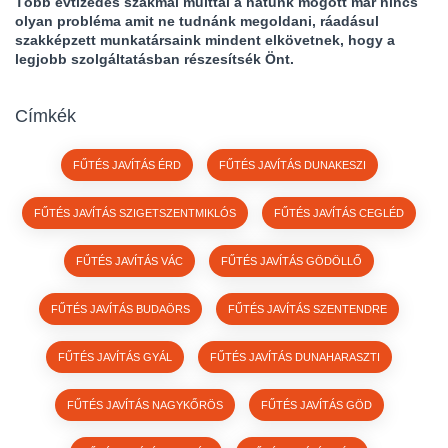
Több évtizedes szakmai múlttal a hátunk mögött már nincs
olyan probléma amit ne tudnánk megoldani, ráadásul
szakképzett munkatársaink mindent elkövetnek, hogy a
legjobb szolgáltatásban részesítsék Önt.
Címkék
FŰTÉS JAVÍTÁS ÉRD
FŰTÉS JAVÍTÁS DUNAKESZI
FŰTÉS JAVÍTÁS SZIGETSZENTMIKLÓS
FŰTÉS JAVÍTÁS CEGLÉD
FŰTÉS JAVÍTÁS VÁC
FŰTÉS JAVÍTÁS GÖDÖLLŐ
FŰTÉS JAVÍTÁS BUDAÖRS
FŰTÉS JAVÍTÁS SZENTENDRE
FŰTÉS JAVÍTÁS GYÁL
FŰTÉS JAVÍTÁS DUNAHARASZTI
FŰTÉS JAVÍTÁS NAGYKŐRÖS
FŰTÉS JAVÍTÁS GÖD