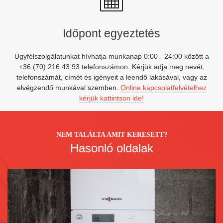
Időpont egyeztetés
Ügyfélszolgálatunkat hívhatja munkanap 0:00 - 24:00 között a
+36 (70) 216 43 93 telefonszámon.
Kérjük adja meg nevét,
telefonszámát, címét és igényeit a leendő lakásával, vagy az
elvégzendő munkával szemben.
Online kapcsolatfelvételhez
kérjük kattintson ide!
NEM TALÁLTA AMIT KERESETT?
Hasonló oldalak