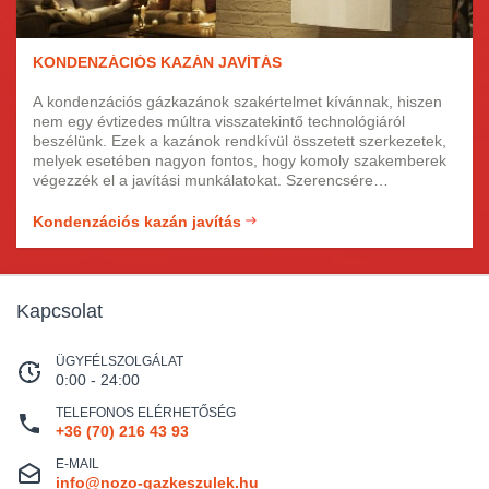
KONDENZÁCIÓS KAZÁN JAVÍTÁS
A kondenzációs gázkazánok szakértelmet kívánnak, hiszen
nem egy évtizedes múltra visszatekintő technológiáról
beszélünk. Ezek a kazánok rendkívül összetett szerkezetek,
melyek esetében nagyon fontos, hogy komoly szakemberek
végezzék el a javítási munkálatokat. Szerencsére
kondenzációs típusú kazánja szerelését is ránk bízhatja,
mivel ezen a területen is jártasak vagyunk. Kazánját
Kondenzációs kazán javítás
garanciálisan megszereljük, hívjon minket bizalommal, akár
hétvégén is!
Kapcsolat
ÜGYFÉLSZOLGÁLAT
0:00 - 24:00
TELEFONOS ELÉRHETŐSÉG
+36 (70) 216 43 93
E-MAIL
info@nozo-gazkeszulek.hu