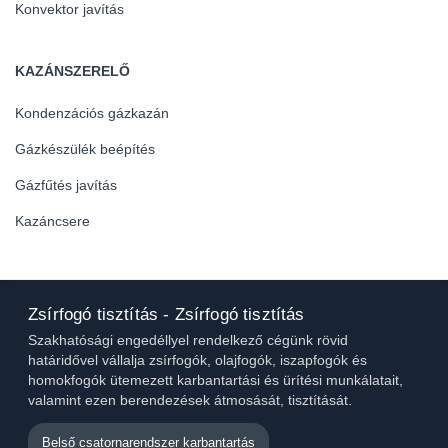
Konvektor javítás
KAZÁNSZERELŐ
Kondenzációs gázkazán
Gázkészülék beépítés
Gázfűtés javítás
Kazáncsere
Zsírfogó tisztítás - Zsírfogó tisztítás
Szakhatósági engedéllyel rendelkező cégünk rövid
határidővel vállalja zsírfogók, olajfogók, iszapfogók és
homokfogók ütemezett karbantartási és ürítési munkálatait,
valamint ezen berendezések átmosását, tisztítását.
Belső csatornarendszer karbantartás