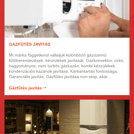
GÁZFŰTÉS JAVÍTÁS
Mi márka függetlenül vállaljuk különböző gázüzemű
fűtőberendezések, készülékek javítását. Gázkonvektor, cirkó,
hagyományos, nem turbós gázkazán, kombi készülékek,
kondenzációs kazánok javítása. Karbantartás fontossága.
Garanciális javítás. Gázfűtés javítása non-stop, akár
hétvégén is. Fűtéskorszerűsítés komplett, teljes körű
tervezése. Tapasztalt, felkészült kollégák, jól képzett,
Gázfűtés javítás
megbízható gázszerelő szakemberek. Gyors, hatékony
gázfűtés-javítási munka garanciával. Vaillant, Ariston,
Saunier Duval