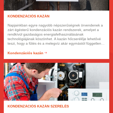
KONDENZÁCIÓS KAZÁN
Napjainkban egyre nagyobb népszerűségnek örvendenek a
zárt égésterű kondenzációs kazán rendszerek, amelyet a
rendkívül gazdaságos energiafelhasználásának
technológiájának köszönhet. A kazán hőcserélője lehetővé
teszi, hogy a fűtés és a melegvíz akár egymástól függetlenül
működjön. Továbbá a kondenzációs technológiának
köszönhetően nem csak rendkívül magas hőfokkal képes
Kondenzációs kazán
üzemelni, hanem a kazánból távozó meleg levegőben
maradt hőenergiát képes hasznosítani amivel jelentős
energiát megtakaríthat.
KONDENZÁCIÓS KAZÁN SZERELÉS