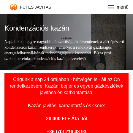
Fűtés javítás
menü
FŰTÉS JAVÍTÁS
Kazán márkák
Kondenzációs kazán
Ajánlatkérés
Napjainkban egyre nagyobb népszerűségnek örvendenek a zárt égésterű
kondenzációs kazán rendszerek, amelyet a rendkívül gazdaságos
Kapcsolat
energiafelhasználásának technológiájának köszönhet. Bízza profi
szakembereinkre kondenzációs kazánja szerelését!
Cégünk a nap 24 órájában - hétvégén is - áll az Ön
rendelkezésére. Kazán, bojler és egyéb gázkészlékek
javítása és karbantartása.
Kazán javítás
, karbantartás és csere:
20 000 Ft + Áfa -tól
+36 (70) 216 43 93