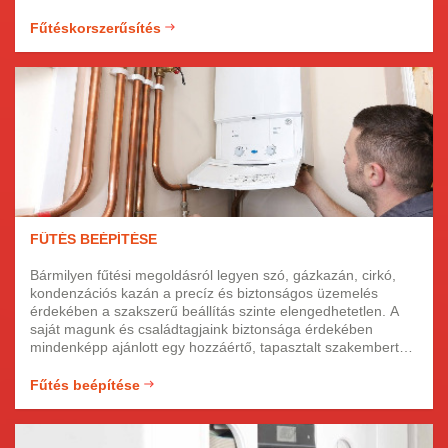
beszerelésével, vagy hőszivattyú beszerelésével.
Fűtéskorszerűsítés
FŰTÉS BEÉPÍTÉSE
Bármilyen fűtési megoldásról legyen szó, gázkazán, cirkó,
kondenzációs kazán a precíz és biztonságos üzemelés
érdekében a szakszerű beállítás szinte elengedhetetlen. A
saját magunk és családtagjaink biztonsága érdekében
mindenképp ajánlott egy hozzáértő, tapasztalt szakembert
megbízni ezzel a feladattal! Azonban érdemes tudni, hogy ha
fűtési rendszerünk nincs megfelelően és rendszeresen
Fűtés beépítése
karbantartva, akkor abban különböző szennyeződések
felgyűlve eldugíthatják a rendszert.