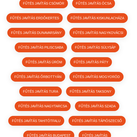
FŰTÉS JAVÍTÁS CSÖMÖR
FŰTÉS JAVÍTÁS ÓCSA
FŰTÉS JAVÍTÁS ERDŐKERTES
FŰTÉS JAVÍTÁS KISKUNLACHÁZA
FŰTÉS JAVÍTÁS DUNAVARSÁNY
FŰTÉS JAVÍTÁS NAGYKOVÁCSI
FŰTÉS JAVÍTÁS PILISCSABA
FŰTÉS JAVÍTÁS SÜLYSÁP
FŰTÉS JAVÍTÁS ÜRÖM
FŰTÉS JAVÍTÁS PÁTY
FŰTÉS JAVÍTÁS ŐRBOTTYÁN
FŰTÉS JAVÍTÁS MOGYORÓD
FŰTÉS JAVÍTÁS TURA
FŰTÉS JAVÍTÁS TAKSONY
FŰTÉS JAVÍTÁS NAGYTARCSA
FŰTÉS JAVÍTÁS SZADA
FŰTÉS JAVÍTÁS TAHITÓTFALU
FŰTÉS JAVÍTÁS TÁPIÓSZECSŐ
FŰTÉS JAVÍTÁS BUDAPEST
FŰTÉS JAVÍTÁS