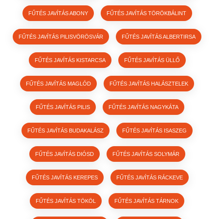
FŰTÉS JAVÍTÁS ABONY
FŰTÉS JAVÍTÁS TÖRÖKBÁLINT
FŰTÉS JAVÍTÁS PILISVÖRÖSVÁR
FŰTÉS JAVÍTÁS ALBERTIRSA
FŰTÉS JAVÍTÁS KISTARCSA
FŰTÉS JAVÍTÁS ÜLLŐ
FŰTÉS JAVÍTÁS MAGLÓD
FŰTÉS JAVÍTÁS HALÁSZTELEK
FŰTÉS JAVÍTÁS PILIS
FŰTÉS JAVÍTÁS NAGYKÁTA
FŰTÉS JAVÍTÁS BUDAKALÁSZ
FŰTÉS JAVÍTÁS ISASZEG
FŰTÉS JAVÍTÁS DIÓSD
FŰTÉS JAVÍTÁS SOLYMÁR
FŰTÉS JAVÍTÁS KEREPES
FŰTÉS JAVÍTÁS RÁCKEVE
FŰTÉS JAVÍTÁS TÖKÖL
FŰTÉS JAVÍTÁS TÁRNOK