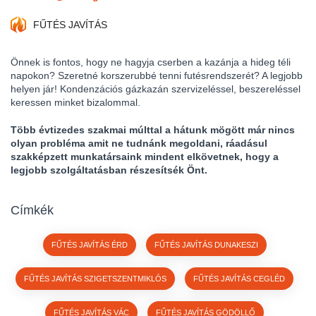
FŰTÉS JAVÍTÁS
Önnek is fontos, hogy ne hagyja cserben a kazánja a hideg téli
napokon? Szeretné korszerubbé tenni futésrendszerét? A legjobb
helyen jár! Kondenzációs gázkazán szervizeléssel, beszereléssel
keressen minket bizalommal.
Több évtizedes szakmai múlttal a hátunk mögött már nincs
olyan probléma amit ne tudnánk megoldani, ráadásul
szakképzett munkatársaink mindent elkövetnek, hogy a
legjobb szolgáltatásban részesítsék Önt.
Címkék
FŰTÉS JAVÍTÁS ÉRD
FŰTÉS JAVÍTÁS DUNAKESZI
FŰTÉS JAVÍTÁS SZIGETSZENTMIKLÓS
FŰTÉS JAVÍTÁS CEGLÉD
FŰTÉS JAVÍTÁS VÁC
FŰTÉS JAVÍTÁS GÖDÖLLŐ