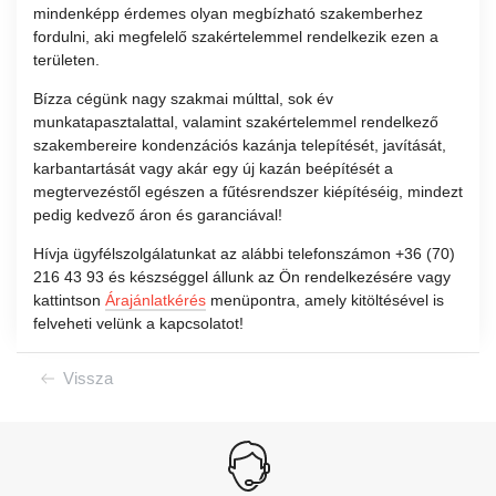
mindenképp érdemes olyan megbízható szakemberhez
fordulni, aki megfelelő szakértelemmel rendelkezik ezen a
területen.
Bízza cégünk nagy szakmai múlttal, sok év
munkatapasztalattal, valamint szakértelemmel rendelkező
szakembereire kondenzációs kazánja telepítését, javítását,
karbantartását vagy akár egy új kazán beépítését a
megtervezéstől egészen a fűtésrendszer kiépítéséig, mindezt
pedig kedvező áron és garanciával!
Hívja ügyfélszolgálatunkat az alábbi telefonszámon +36 (70)
216 43 93 és készséggel állunk az Ön rendelkezésére vagy
kattintson
Árajánlatkérés
menüpontra, amely kitöltésével is
felveheti velünk a kapcsolatot!
Vissza