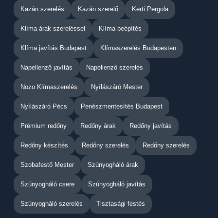
Kazán szerelés
Kazán szerelő
Kerti Pergola
Klíma árak szereléssel
Klíma beépítés
Klíma javítás Budapest
Klímaszerelés Budapesten
Napellenző javítás
Napellenző szerelés
Nozo Klímaszerelés
Nyílászáró Mester
Nyílászáró Pécs
Penészmentesítés Budapest
Prémium redőny
Redőny árak
Redőny javítás
Redőny készítés
Redőny szerelés
Redőny szerelés
Szobafestő Mester
Szúnyogháló árak
Szúnyogháló csere
Szúnyogháló javítás
Szúnyogháló szerelés
Tisztasági festés