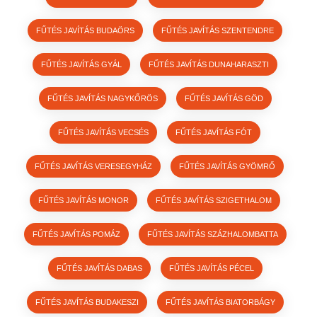
FŰTÉS JAVÍTÁS BUDAÖRS
FŰTÉS JAVÍTÁS SZENTENDRE
FŰTÉS JAVÍTÁS GYÁL
FŰTÉS JAVÍTÁS DUNAHARASZTI
FŰTÉS JAVÍTÁS NAGYKŐRÖS
FŰTÉS JAVÍTÁS GÖD
FŰTÉS JAVÍTÁS VECSÉS
FŰTÉS JAVÍTÁS FÓT
FŰTÉS JAVÍTÁS VERESEGYHÁZ
FŰTÉS JAVÍTÁS GYÖMRŐ
FŰTÉS JAVÍTÁS MONOR
FŰTÉS JAVÍTÁS SZIGETHALOM
FŰTÉS JAVÍTÁS POMÁZ
FŰTÉS JAVÍTÁS SZÁZHALOMBATTA
FŰTÉS JAVÍTÁS DABAS
FŰTÉS JAVÍTÁS PÉCEL
FŰTÉS JAVÍTÁS BUDAKESZI
FŰTÉS JAVÍTÁS BIATORBÁGY