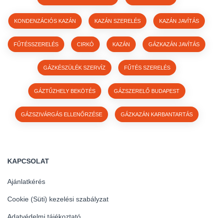
KONDENZÁCIÓS KAZÁN
KAZÁN SZERELÉS
KAZÁN JAVÍTÁS
FŰTÉSSZERELÉS
CIRKÓ
KAZÁN
GÁZKAZÁN JAVÍTÁS
GÁZKÉSZÜLÉK SZERVÍZ
FŰTÉS SZERELÉS
GÁZTŰZHELY BEKÖTÉS
GÁZSZERELŐ BUDAPEST
GÁZSZIVÁRGÁS ELLENŐRZÉSE
GÁZKAZÁN KARBANTARTÁS
KAPCSOLAT
Ajánlatkérés
Cookie (Süti) kezelési szabályzat
Adatvédelmi tájékoztató