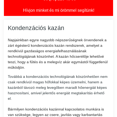
Hívjon minket és mi örömmel segítünk!
Kondenzációs kazán
Napjainkban egyre nagyobb népszerűségnek örvendenek a
zárt égésterű kondenzációs kazán rendszerek, amelyet a
rendkívül gazdaságos energiafelhasználásának
technológiájának köszönhet. A kazán hőcserélője lehetővé
teszi, hogy a fűtés és a melegvíz akár egymástól függetlenül
működjön.
Továbbá a kondenzációs technológiának köszönhetően nem
csak rendkívül magas hőfokkal képes üzemelni, hanem a
kazánból távozó meleg levegőben maradt hőenergiát képes
hasznosítani, amivel jelentős energiát megtakarítás érhető
el.
Bármilyen kondenzációs kazánnal kapcsolatos munkára is
van szüksége, legyen az csere, javítás vagy karbantartás