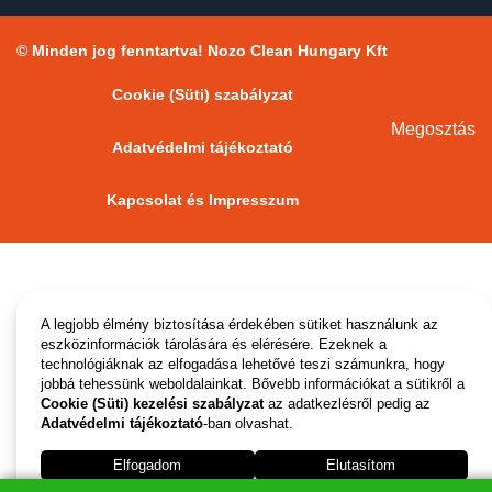
© Minden jog fenntartva! Nozo Clean Hungary Kft
Cookie (Süti) szabályzat
Megosztás
Adatvédelmi tájékoztató
Kapcsolat és Impresszum
A legjobb élmény biztosítása érdekében sütiket használunk az
eszközinformációk tárolására és elérésére. Ezeknek a
technológiáknak az elfogadása lehetővé teszi számunkra, hogy
jobbá tehessünk weboldalainkat. Bővebb információkat a sütikről a
Cookie (Süti) kezelési szabályzat
az adatkezlésről pedig az
Adatvédelmi tájékoztató
-ban olvashat.
Elfogadom
Elutasítom