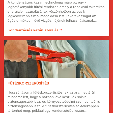
A kondenzációs kazán technológia mára az egyik
leghatékonyabb fűtési rendszer, amely a rendkívül takarékos
energiafelhasználásának köszönhetően az egyik
legkedveltebb fűtési megoldása lett. Takarékosságát az
égéstermékben lévő vízgőz hőjének felhasználásának
köszönheti, amellyel akár 30% fűtési energia is könnyen
megtakarítható. Nem utolsó sorban a kondenzációs kazánok
Kondenzációs kazán szerelés
használatával jelentősen csökkenthetjük a levegőbe kerülő
káros légszennyező anyagok kibocsájtásának mértékét.
FŰTÉSKORSZERŰSÍTÉS
Hosszú távon a fűtéskorszerűsítésnek az ára megtérül
mindamellett, hogy a házban lévő készülék sokkal
biztonságosabb lesz, és környezetvédelmi szempontból is
biztonságosabb lesz. A fűtéskorszerűsítés sokféleképpen
történhet meg, például egy kondenzációs kazán