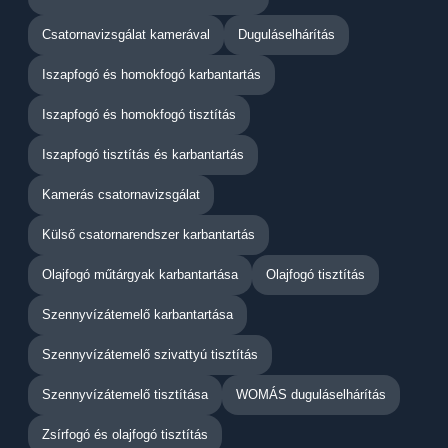
Csatornavizsgálat kamerával
Duguláselhárítás
Iszapfogó és homokfogó karbantartás
Iszapfogó és homokfogó tisztítás
Iszapfogó tisztítás és karbantartás
Kamerás csatornavizsgálat
Külső csatornarendszer karbantartás
Olajfogó műtárgyak karbantartása
Olajfogó tisztítás
Szennyvízátemelő karbantartása
Szennyvízátemelő szivattyú tisztítás
Szennyvízátemelő tisztítása
WOMÁS duguláselhárítás
Zsírfogó és olajfogó tisztítás