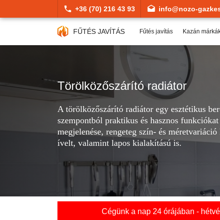
+36 (70) 216 43 93
info@nozo-gazkes
FŰTÉS JAVÍTÁS
Fűtés javítás
Kazán márká
Törölközőszárító radiátor
A törölközőszárító radiátor egy esztétikus be
szempontból praktikus és hasznos funkciókat l
megjelenése, rengeteg szín- és méretvariáció
ívelt, valamint lapos kialakítású is.
Cégünk a nap 24 órájában - hétvég