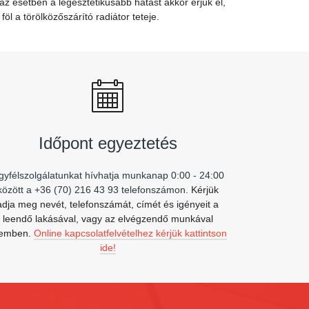
 esetben a legesztétikusabb hatást akkor érjük el,
öl a törölközőszárító radiátor teteje.
Időpont egyeztetés
gyfélszolgálatunkat hívhatja munkanap 0:00 - 24:00
között a +36 (70) 216 43 93 telefonszámon.
Kérjük
adja meg nevét, telefonszámát, címét és igényeit a
leendő lakásával, vagy az elvégzendő munkával
emben.
Online kapcsolatfelvételhez kérjük kattintson
ide!