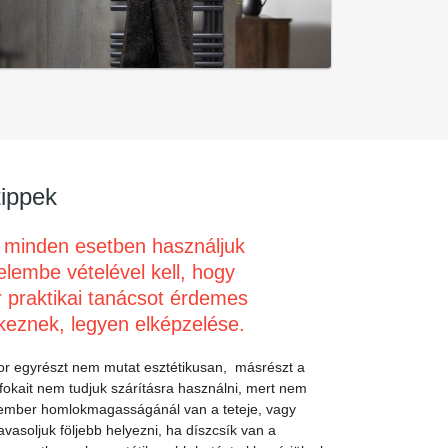
tippek
m minden esetben használjuk
elembe vételével kell, hogy
r praktikai tanácsot érdemes
keznek, legyen elképzelése.
kkor egyrészt nem mutat esztétikusan, másrészt a
ő fokait nem tudjuk szárításra használni, mert nem
t ember homlokmagasságánál van a teteje, vagy
asoljuk följebb helyezni, ha díszcsík van a