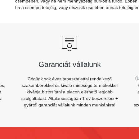
csempében, vagy ha nem mennyezetig burkolt a fürdő. Ebben az
ha a csempe tetejéig, vagy díszcsík esetében annak tetejéig ér f
Garanciát vállalunk
Cégünk sok éves tapasztalattal rendelkező
Ü
és,
szakemberekkel és kiváló minőségű termékekkel
n
kívánja biztosítani a piacon elérhető legjobb
s.
szolgáltatást. Általánosságban 1 év beszerelési +
gyártói garanciát vállalunk minden munkánkra!
sz