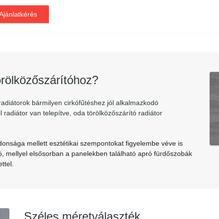
Ajánlatkérés
örölközőszárítóhoz?
radiátorok bármilyen cirkófűtéshez jól alkalmazkodó
 radiátor van telepítve, oda törölközőszárító radiátor
donsága mellett esztétikai szempontokat figyelembe véve is
ó, mellyel elsősorban a panelekben található apró fürdőszobák
ettel.
Széles méretválaszték