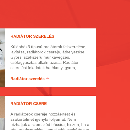
RADIÁTOR SZERELÉS
Különböző típusú radiátorok felszerelése,
javítása, radiátorok cseréje, áthelyezése.
Gyors, szakszerű munkavégzés,
csőfagyasztás alkalmazása. Radiátor
szerelési feladatok hatékony, gyors,
megbízható elvégzése. Acél, öntött vas
radiátorok, rézradiátorok, lapradiátorok,
Radiátor szerelés
csőradiátorok, tagos radiátorok javítása,
szerelése, cseréje. Radiátorszelepek,
illesztések felülvizsgálata, tömítettség-
ellenőrzés, tömítettség javítás.
RADIÁTOR CSERE
Fűtéskorszerűsítési tanácsadás, tervezés,
teljes körű kivitelezés.
A radiátorok cseréje hozzáértést és
szakértelmet igénylő folyamat. Nem
bízhatjuk a szomszéd bácsira, hiszen, ha a
régi rendszerekkel komolyabb szakértelem