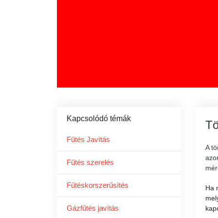
Kapcsolódó témák
Tö
Fűtés Javítás
A t
azon
Fűtés szerelés
mére
Fűtéskorszerűsítés
Ha n
mely
Gázfűtés javítás
kapc