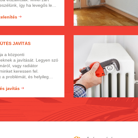
eszélünk, így ha levegős lesz
ár több alkalommal is, akkor
 kell járni a probléma
telenítés
ielőtt komolyabb
 léphetne fel, melyek
 csak bonyolultabb, de sokkal
is. Ezért azt javasoljuk, hogy
ŰTÉS JAVÍTÁS
szerűnek tűnő dolgot is
lyan.
ja a központi
eknek a javítását. Legyen szó
áról, vagy radiátor
minket keressen fel.
 a problémát, és helyileg
t. Szakembereink több, mint
ztalattal rendelkeznek a gáz-,
és javítás
lésben.