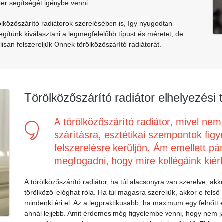
er segítségét igénybe venni.
ölközőszárító radiátorok szerelésében is, így nyugodtan
ítünk kiválasztani a legmegfelelőbb típust és méretet, de
lisan felszereljük Önnek
törölközőszárító radiátorát.
Törölközőszárító radiátor elhelyezési 
A törölközőszárító radiátor, mivel ne
szárításra, esztétikai szempontok figy
felszerelésre kerüljön. Ám emellett pá
megfogadni, hogy mire kollégáink kiér
A törölközőszárító radiátor, ha túl alacsonyra van szerelve, a
törölköző lelóghat róla. Ha túl magasra szereljük, akkor e fels
mindenki éri el. Az a legpraktikusabb, ha maximum egy felnőt
annál lejjebb. Amit érdemes még figyelembe venni, hogy nem jav