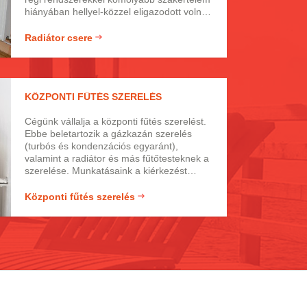
hiányában hellyel-közzel eligazodott volna,
a mai modern felszerelésekkel és kötött
rendszerekkel csak a szakmailag képzett
Radiátor csere
és tapasztalt, hivatalos szerelők képesek
elboldogulni. Szerencsére cégünk több
mint 20 éves tapasztalattal rendelkezik és
a legmodernebb rendszerekhez is
KÖZPONTI FŰTÉS SZERELÉS
professzionális szinten értünk.
Cégünk vállalja a központi fűtés szerelést.
Ebbe beletartozik a gázkazán szerelés
(turbós és kondenzációs egyaránt),
valamint a radiátor és más fűtőtesteknek a
szerelése. Munkatásaink a kiérkezést
követően elkezdik diagnosztizálni a
problémát. Ha meg van a probléma pontos
Központi fűtés szerelés
forrása, akkor egyből neki is kezdenek a
helyreállításnak.