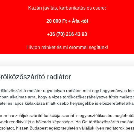
Kazán javítás
, karbantartás és csere:
20 000 Ft + Áfa -tól
+36 (70) 216 43 93
Hívjon minket és mi örömmel segítünk!
rölközőszárító radiátor
örölközőszárító radiátor ugyanolyan radiátor, mint egy hagyományos le
ban alkalmas arra, hogy a vizes törölközőket ráhelyezve fűtés mellett
tei és lapos kialakítása miatt kisebb helységekbe is előszeretettel a
em használjuk szárító funkciója szerint is egy esztétikus és meglehetős
nek rendkívül jó a hőleadó képessége. Ha Ön törölközőszárító radiátor
solatot, hiszen Budapest egész területén vállaljuk ilyen radiátorok be