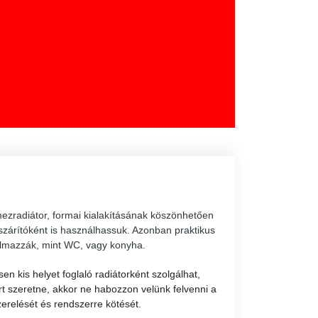
mezradiátor, formai kialakításának köszönhetően
 szárítóként is használhassuk. Azonban praktikus
lkalmazzák, mint WC, vagy konyha.
en kis helyet foglaló radiátorként szolgálhat,
t szeretne, akkor ne habozzon velünk felvenni a
szerelését és rendszerre kötését.