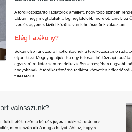
A törölközőszárító radiátorok amellett, hogy több színben rend
abban, hogy megtaláljuk a legmegfelelőbb méretet, amely az Ö
íves és egyenes kivitel közül is van lehetőségünk választani.
Elég hatékony?
Sokan első ránézésre hitetlenkednek a törölközőszárító radiát
olyan kicsi. Megnyugtatjuk. Ha egy teljesen hétköznapi radiát
egyszerű radiátor sem rendelkezik összességében nagyobb hőlea
nagyobbnak. A törölközőszárító radiátor közvetlen hőleadásró
fűtéséről is.
tort válasszunk?
n fellelhetők, ezért a kérdés jogos, mekkorát érdemes
 elfér, nem igazán állná meg a helyét. Ahhoz, hogy a