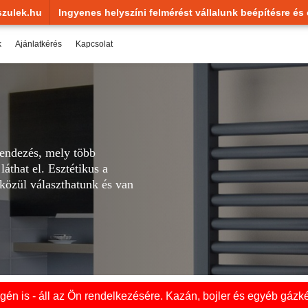
zulek.hu
Ingyenes helyszíni felmérést vállalunk beépítésre és 
k
Ajánlatkérés
Kapcsolat
rendezés, mely több
áthat el. Esztétikus a
 közül választhatunk és van
én is - áll az Ön rendelkezésére. Kazán, bojler és egyéb gázké