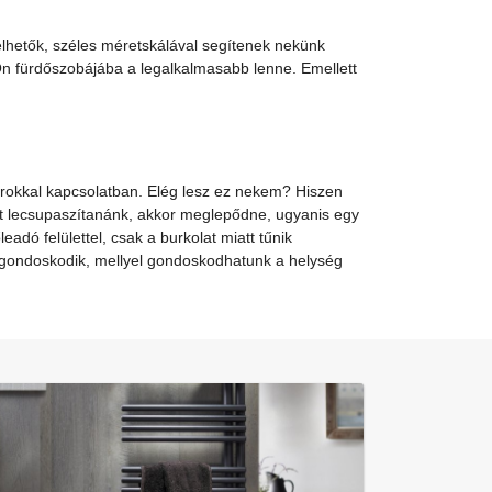
elhetők, széles méretskálával segítenek nekünk
n fürdőszobájába a legalkalmasabb lenne. Emellett
orokkal kapcsolatban. Elég lesz ez nekem? Hiszen
ort lecsupaszítanánk, akkor meglepődne, ugyanis egy
dó felülettel, csak a burkolat miatt tűnik
l gondoskodik, mellyel gondoskodhatunk a helység