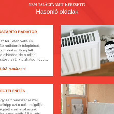
NEM TALÁLTA AMIT KERESETT?
Hasonló oldalak
SZÁRÍTÓ RADIÁTOR
z területén vállaljuk
tó radiátorok telepítését,
javítását is. Komplett
 ellátását, de a teljes
sítést is ránk bízhatja. Több,
szakmai tapasztalattal a
t minden típusú
rító radiátor
rt magabiztosan kezelünk
gárdával. Minden általunk
kára garanciát vállalunk,
lehet benne, ha minket hív, a
LÉGTELENÍTÉS
get választja! Személyes
vjon minket, vagy üzenjen!
egy zárt rendszer részei,
onképp azt a célt szolgálják,
egített vizet a lakásunk
a elszállítsák. Mivel zárt