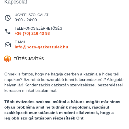
Kapcsolat
ÜGYFÉLSZOLGÁLAT
0:00 - 24:00
TELEFONOS ELÉRHETŐSÉG
+36 (70) 216 43 93
E-MAIL
info@nozo-gazkeszulek.hu
FŰTÉS JAVÍTÁS
Önnek is fontos, hogy ne hagyja cserben a kazánja a hideg téli
napokon? Szeretné korszerubbé tenni futésrendszerét? A legjobb
helyen jár! Kondenzációs gázkazán szervizeléssel, beszereléssel
keressen minket bizalommal.
Több évtizedes szakmai múlttal a hátunk mögött már nincs
olyan probléma amit ne tudnánk megoldani, ráadásul
szakképzett munkatársaink mindent elkövetnek, hogy a
legjobb szolgáltatásban részesítsék Önt.