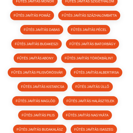
FŰTÉS JAVÍTÁS MONOR
FŰTÉS JAVÍTÁS SZIGETHALOM
FŰTÉS JAVÍTÁS POMÁZ
FŰTÉS JAVÍTÁS SZÁZHALOMBATTA
FŰTÉS JAVÍTÁS DABAS
FŰTÉS JAVÍTÁS PÉCEL
FŰTÉS JAVÍTÁS BUDAKESZI
FŰTÉS JAVÍTÁS BIATORBÁGY
FŰTÉS JAVÍTÁS ABONY
FŰTÉS JAVÍTÁS TÖRÖKBÁLINT
FŰTÉS JAVÍTÁS PILISVÖRÖSVÁR
FŰTÉS JAVÍTÁS ALBERTIRSA
FŰTÉS JAVÍTÁS KISTARCSA
FŰTÉS JAVÍTÁS ÜLLŐ
FŰTÉS JAVÍTÁS MAGLÓD
FŰTÉS JAVÍTÁS HALÁSZTELEK
FŰTÉS JAVÍTÁS PILIS
FŰTÉS JAVÍTÁS NAGYKÁTA
FŰTÉS JAVÍTÁS BUDAKALÁSZ
FŰTÉS JAVÍTÁS ISASZEG