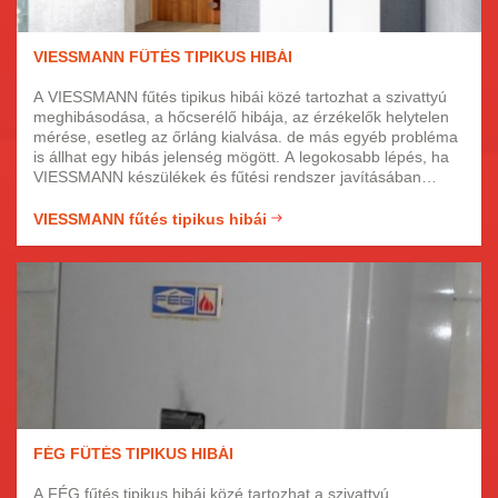
VIESSMANN FŰTÉS TIPIKUS HIBÁI
A VIESSMANN fűtés tipikus hibái közé tartozhat a szivattyú
meghibásodása, a hőcserélő hibája, az érzékelők helytelen
mérése, esetleg az őrláng kialvása. de más egyéb probléma
is állhat egy hibás jelenség mögött. A legokosabb lépés, ha
VIESSMANN készülékek és fűtési rendszer javításában
tapasztalt szakértőkhöz fordul segítségért. Kollégáink
hozzáértő, fényképes igazolvánnyal rendelkező, képzett
VIESSMANN fűtés tipikus hibái
szakemberek, akik precízen és gyorsan javítják meg fűtését.
FÉG FŰTÉS TIPIKUS HIBÁI
A FÉG fűtés tipikus hibái közé tartozhat a szivattyú