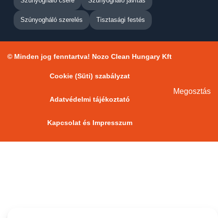
Szúnyogháló csere
Szúnyogháló javítás
Szúnyogháló szerelés
Tisztasági festés
© Minden jog fenntartva! Nozo Clean Hungary Kft
Cookie (Süti) szabályzat
Megosztás
Adatvédelmi tájékoztató
Kapcsolat és Impresszum