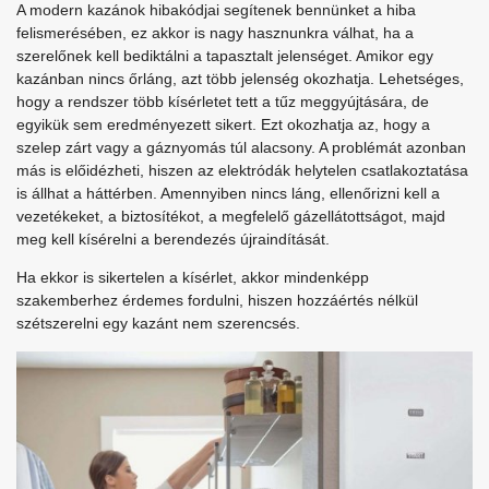
A modern kazánok hibakódjai segítenek bennünket a hiba
felismerésében, ez akkor is nagy hasznunkra válhat, ha a
szerelőnek kell bediktálni a tapasztalt jelenséget. Amikor egy
kazánban nincs őrláng, azt több jelenség okozhatja. Lehetséges,
hogy a rendszer több kísérletet tett a tűz meggyújtására, de
egyikük sem eredményezett sikert. Ezt okozhatja az, hogy a
szelep zárt vagy a gáznyomás túl alacsony. A problémát azonban
más is előidézheti, hiszen az elektródák helytelen csatlakoztatása
is állhat a háttérben. Amennyiben nincs láng, ellenőrizni kell a
vezetékeket, a biztosítékot, a megfelelő gázellátottságot, majd
meg kell kísérelni a berendezés újraindítását.
Ha ekkor is sikertelen a kísérlet, akkor mindenképp
szakemberhez érdemes fordulni, hiszen hozzáértés nélkül
szétszerelni egy kazánt nem szerencsés.