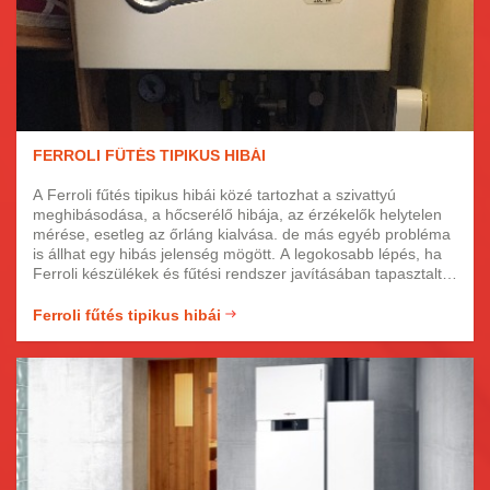
FERROLI FŰTÉS TIPIKUS HIBÁI
A Ferroli fűtés tipikus hibái közé tartozhat a szivattyú
meghibásodása, a hőcserélő hibája, az érzékelők helytelen
mérése, esetleg az őrláng kialvása. de más egyéb probléma
is állhat egy hibás jelenség mögött. A legokosabb lépés, ha
Ferroli készülékek és fűtési rendszer javításában tapasztalt
szakértőkhöz fordul segítségért. Kollégáink hozzáértő,
fényképes igazolvánnyal rendelkező, képzett szakemberek,
Ferroli fűtés tipikus hibái
akik precízen és gyorsan javítják meg fűtését.