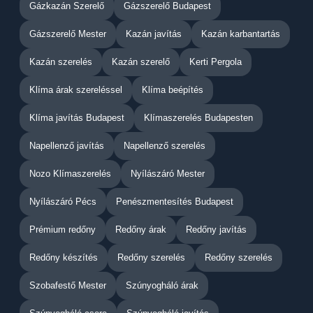
Gázkazán Szerelő
Gázszerelő Budapest
Gázszerelő Mester
Kazán javítás
Kazán karbantartás
Kazán szerelés
Kazán szerelő
Kerti Pergola
Klíma árak szereléssel
Klíma beépítés
Klíma javítás Budapest
Klímaszerelés Budapesten
Napellenző javítás
Napellenző szerelés
Nozo Klímaszerelés
Nyílászáró Mester
Nyílászáró Pécs
Penészmentesítés Budapest
Prémium redőny
Redőny árak
Redőny javítás
Redőny készítés
Redőny szerelés
Redőny szerelés
Szobafestő Mester
Szúnyogháló árak