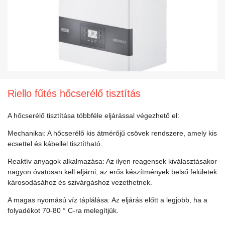
Riello fűtés hőcserélő tisztítás
A hőcserélő tisztítása többféle eljárással végezhető el:
Mechanikai: A hőcserélő kis átmérőjű csövek rendszere, amely kis
ecsettel és kábellel tisztítható.
Reaktív anyagok alkalmazása: Az ilyen reagensek kiválasztásakor
nagyon óvatosan kell eljárni, az erős készítmények belső felületek
károsodásához és szivárgáshoz vezethetnek.
A magas nyomású víz táplálása: Az eljárás előtt a legjobb, ha a
folyadékot 70-80 ° C-ra melegítjük.