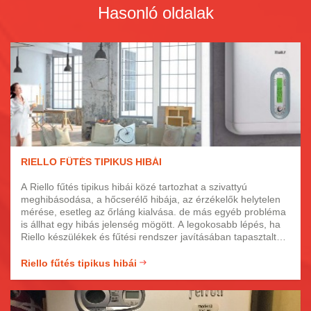
Hasonló oldalak
RIELLO FŰTÉS TIPIKUS HIBÁI
A Riello fűtés tipikus hibái közé tartozhat a szivattyú
meghibásodása, a hőcserélő hibája, az érzékelők helytelen
mérése, esetleg az őrláng kialvása. de más egyéb probléma
is állhat egy hibás jelenség mögött. A legokosabb lépés, ha
Riello készülékek és fűtési rendszer javításában tapasztalt
szakértőkhöz fordul segítségért. Kollégáink hozzáértő,
fényképes igazolvánnyal rendelkező, képzett szakemberek,
Riello fűtés tipikus hibái
akik precízen és gyorsan javítják meg fűtését.