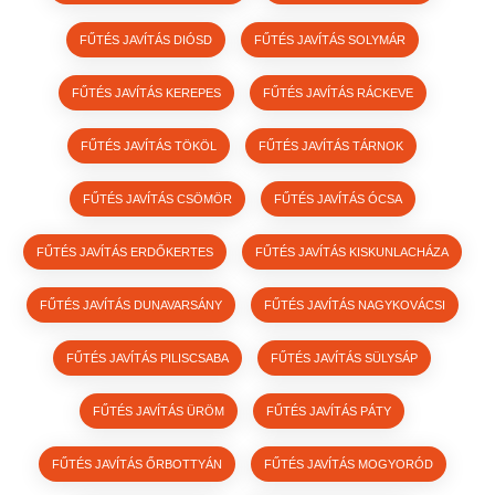
FŰTÉS JAVÍTÁS DIÓSD
FŰTÉS JAVÍTÁS SOLYMÁR
FŰTÉS JAVÍTÁS KEREPES
FŰTÉS JAVÍTÁS RÁCKEVE
FŰTÉS JAVÍTÁS TÖKÖL
FŰTÉS JAVÍTÁS TÁRNOK
FŰTÉS JAVÍTÁS CSÖMÖR
FŰTÉS JAVÍTÁS ÓCSA
FŰTÉS JAVÍTÁS ERDŐKERTES
FŰTÉS JAVÍTÁS KISKUNLACHÁZA
FŰTÉS JAVÍTÁS DUNAVARSÁNY
FŰTÉS JAVÍTÁS NAGYKOVÁCSI
FŰTÉS JAVÍTÁS PILISCSABA
FŰTÉS JAVÍTÁS SÜLYSÁP
FŰTÉS JAVÍTÁS ÜRÖM
FŰTÉS JAVÍTÁS PÁTY
FŰTÉS JAVÍTÁS ŐRBOTTYÁN
FŰTÉS JAVÍTÁS MOGYORÓD