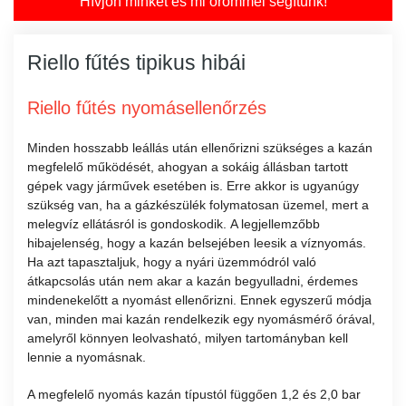
Hívjon minket és mi örömmel segítünk!
Riello fűtés tipikus hibái
Riello fűtés nyomásellenőrzés
Minden hosszabb leállás után ellenőrizni szükséges a kazán
megfelelő működését, ahogyan a sokáig állásban tartott
gépek vagy járművek esetében is. Erre akkor is ugyanúgy
szükség van, ha a gázkészülék folymatosan üzemel, mert a
melegvíz ellátásról is gondoskodik.
A legjellemzőbb
hibajelenség, hogy a kazán belsejében leesik a víznyomás.
Ha azt tapasztaljuk, hogy a nyári üzemmódról való
átkapcsolás után nem akar a kazán begyulladni, érdemes
mindenekelőtt a nyomást ellenőrizni. Ennek egyszerű módja
van, minden mai kazán rendelkezik egy nyomásmérő órával,
amelyről könnyen leolvasható, milyen tartományban kell
lennie a nyomásnak.
A megfelelő nyomás kazán típustól függően 1,2 és 2,0 bar