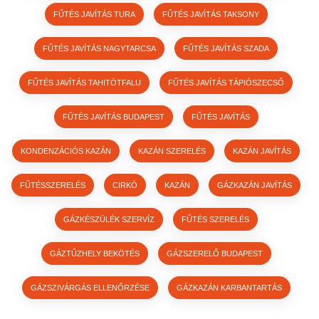
FŰTÉS JAVÍTÁS TURA
FŰTÉS JAVÍTÁS TAKSONY
FŰTÉS JAVÍTÁS NAGYTARCSA
FŰTÉS JAVÍTÁS SZADA
FŰTÉS JAVÍTÁS TAHITÓTFALU
FŰTÉS JAVÍTÁS TÁPIÓSZECSŐ
FŰTÉS JAVÍTÁS BUDAPEST
FŰTÉS JAVÍTÁS
KONDENZÁCIÓS KAZÁN
KAZÁN SZERELÉS
KAZÁN JAVÍTÁS
FŰTÉSSZERELÉS
CIRKÓ
KAZÁN
GÁZKAZÁN JAVÍTÁS
GÁZKÉSZÜLÉK SZERVÍZ
FŰTÉS SZERELÉS
GÁZTŰZHELY BEKÖTÉS
GÁZSZERELŐ BUDAPEST
GÁZSZIVÁRGÁS ELLENŐRZÉSE
GÁZKAZÁN KARBANTARTÁS