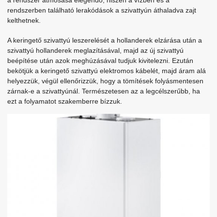
a rendszer átmosása elegendő, hiszen a vízben és a
rendszerben található lerakódások a szivattyún áthaladva zajt
kelthetnek.
A keringető szivattyú leszerelését a hollanderek elzárása után a
szivattyú hollanderek meglazításával, majd az új szivattyú
beépítése után azok meghúzásával tudjuk kivitelezni. Ezután
bekötjük a keringető szivattyú elektromos kábelét, majd áram alá
helyezzük, végül ellenőrizzük, hogy a tömítések folyásmentesen
zárnak-e a szivattyúnál. Természetesen az a legcélszerűbb, ha
ezt a folyamatot szakemberre bízzuk.