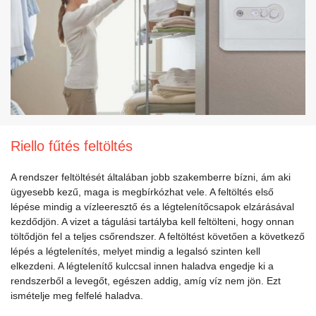
Riello fűtés feltöltés
A rendszer feltöltését általában jobb szakemberre bízni, ám aki
ügyesebb kezű, maga is megbírkózhat vele. A feltöltés első
lépése mindig a vízleeresztő és a légtelenítőcsapok elzárásával
kezdődjön. A vizet a tágulási tartályba kell feltölteni, hogy onnan
töltődjön fel a teljes csőrendszer. A feltöltést követően a következő
lépés a légtelenítés, melyet mindig a legalsó szinten kell
elkezdeni. A légtelenítő kulccsal innen haladva engedje ki a
rendszerből a levegőt, egészen addig, amíg víz nem jön. Ezt
ismételje meg felfelé haladva.