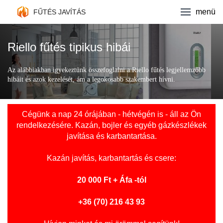
Fűtés javítás
menü
FŰTÉS JAVÍTÁS
Kazán márkák
Riello fűtés tipikus hibái
Ajánlatkérés
Az alábbiakban igyekeztünk összefoglalni a Riello fűtés legjellemzőbb
hibáit és azok kezelését, ám a legokosabb szakembert hívni.
Kapcsolat
Cégünk a nap 24 órájában - hétvégén is - áll az Ön
rendelkezésére. Kazán, bojler és egyéb gázkészlékek
javítása és karbantartása.
Kazán javítás
, karbantartás és csere:
20 000 Ft + Áfa -tól
+36 (70) 216 43 93