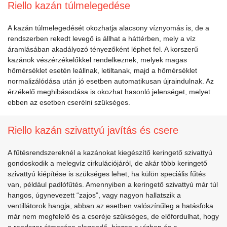
Riello kazán túlmelegedése
A kazán túlmelegedését okozhatja alacsony víznyomás is, de a
rendszerben rekedt levegő is állhat a háttérben, mely a víz
áramlásában akadályozó tényezőként léphet fel. A korszerű
kazánok vészérzékelőkkel rendelkeznek, melyek magas
hőmérséklet esetén leállnak, letiltanak, majd a hőmérséklet
normalizálódása után jó esetben automatikusan újraindulnak. Az
érzékelő meghibásodása is okozhat hasonló jelenséget, melyet
ebben az esetben cserélni szükséges.
Riello kazán szivattyú javítás és csere
A fűtésrendszereknél a kazánokat kiegészítő keringető szivattyú
gondoskodik a melegvíz cirkulációjáról, de akár több keringető
szivattyú kiépítése is szükséges lehet, ha külön speciális fűtés
van, például padlófűtés. Amennyiben a keringető szivattyú már túl
hangos, úgynevezett “zajos”, vagy nagyon hallatszik a
ventillátorok hangja, abban az esetben valószínűleg a hatásfoka
már nem megfelelő és a cseréje szükséges, de előfordulhat, hogy