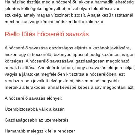
Ha házilag tisztítja meg a hőcserélőt, akkor a harmadik lehetőség
jelentős költségeket igényelhet, mivel olyan telepítésre van
szükség, amely magas vízszintet biztosít. A saját kezű tisztításnál
mechanikus vagy kémiai módszert kell alkalmazni.
Riello fűtés hőcserélő savazás
A hőcserélő savazása gazdaságos eljárás a kazánok javítására,
hiszen egy új hőcserélő, bizonyos típusnál pedig kazántest is igen
költséges. A hőcserélő savazásával gazdaságosan megoldható
annak tisztítása. Annak érdekében, hogy a savazás elérje a célját,
vagyis a járatokat megfelelően kitisztítsa a hőcserélőben, ezt
rendszeresen javallott elvégeztetni, hiszen minél nagyobb
mértékű a lerakódás, annál kevésbé képes a sav megbontani azt.
A hőcserélő savazás előnyei:
Üzembiztosabbá válik a kazán
Gazdaságosabb az üzemeltetés
Hamarabb melegszik fel a rendszer