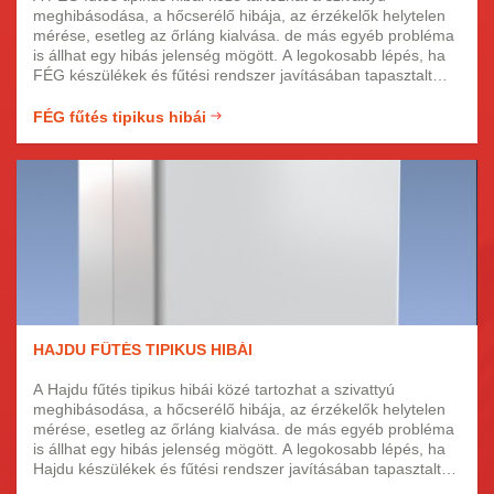
meghibásodása, a hőcserélő hibája, az érzékelők helytelen
mérése, esetleg az őrláng kialvása. de más egyéb probléma
is állhat egy hibás jelenség mögött. A legokosabb lépés, ha
FÉG készülékek és fűtési rendszer javításában tapasztalt
szakértőkhöz fordul segítségért. Kollégáink hozzáértő,
fényképes igazolvánnyal rendelkező, képzett szakemberek,
FÉG fűtés tipikus hibái
akik precízen és gyorsan javítják meg fűtését.
HAJDU FŰTÉS TIPIKUS HIBÁI
A Hajdu fűtés tipikus hibái közé tartozhat a szivattyú
meghibásodása, a hőcserélő hibája, az érzékelők helytelen
mérése, esetleg az őrláng kialvása. de más egyéb probléma
is állhat egy hibás jelenség mögött. A legokosabb lépés, ha
Hajdu készülékek és fűtési rendszer javításában tapasztalt
szakértőkhöz fordul segítségért. Kollégáink hozzáértő,