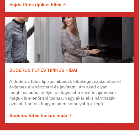
fényképes igazolvánnyal rendelkező, képzett szakemberek,
Hajdu fűtés tipikus hibái
akik precízen és gyorsan javítják meg fűtését.
BUDERUS FŰTÉS TIPIKUS HIBÁI
A Buderus fűtés tipikus hibáinak többségét szakemberrel
érdemes ellenőriztetni és javíttatni, ám akad olyan
meghibásodás, melyet az ügyesebb kezű tulajdonosok
maguk is ellenőrizni tudnak, vagy akár el is háríthatják
azokat. Fontos, hogy minden komolyabb jellegű
hibajelenséghez hívjunk hozzáértő szakembert, ellenkező
esetben nagyobb hibát idézhetünk elő a már meglévőnél és
Buderus fűtés tipikus hibái
a garanciát is elveszíthetjük. Munkatársaink jártasak a
Buderus fűtés szerelésében!