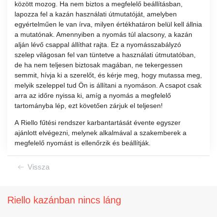
között mozog. Ha nem biztos a megfelelő beállításban,
lapozza fel a kazán használati útmutatóját, amelyben
egyértelműen le van írva, milyen értékhatáron belül kell állnia
a mutatónak. Amennyiben a nyomás túl alacsony, a kazán
alján lévő csappal állíthat rajta. Ez a nyomásszabályzó
szelep világosan fel van tüntetve a használati útmutatóban,
de ha nem teljesen biztosak magában, ne tekergessen
semmit, hívja ki a szerelőt, és kérje meg, hogy mutassa meg,
melyik szeleppel tud Ön is állítani a nyomáson. A csapot csak
arra az időre nyissa ki, amíg a nyomás a megfelelő
tartományba lép, ezt követően zárjuk el teljesen!
A
Riello
fűtési rendszer karbantartását évente egyszer
ajánlott elvégezni, melynek alkalmával a szakemberek a
megfelelő nyomást is ellenőrzik és beállítják.
Vissza
Riello kazánban nincs láng