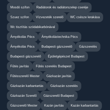
Mosdó szifon
Radiátorok és radiátorszelep cseréje
Szuez szifon
Vízvezeték szerelő
WC csésze lerakása
Wc tisztítás szódabikarbónával
Árnyékolás Pécs
Árnyékolástechnika Pécs
Árnyékolás Pécs
Budapesti gázszerelő
Gázszerelés
Budapesti gázszerelő
Épületgépészet Budapest
Fűtés javítás
Fűtés szerelés Budapest
Fűtésszerelő Mester
Gázkazán javítás
Gázkazán karbantartás
Gázkazán szerelés
Gázkazán Szerelő
Gázszerelő Budapest
Gázszerelő Mester
Kazán javítás
Kazán karbantartás