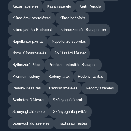
Kazán szerelés
Kazán szerelő
Kerti Pergola
Klíma árak szereléssel
Klíma beépítés
Klíma javítás Budapest
Klímaszerelés Budapesten
Napellenző javítás
Napellenző szerelés
Nozo Klímaszerelés
Nyílászáró Mester
Nyílászáró Pécs
Penészmentesítés Budapest
Prémium redőny
Redőny árak
Redőny javítás
Redőny készítés
Redőny szerelés
Redőny szerelés
Szobafestő Mester
Szúnyogháló árak
Szúnyogháló csere
Szúnyogháló javítás
Szúnyogháló szerelés
Tisztasági festés