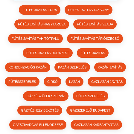
FŰTÉS JAVÍTÁS TURA
FŰTÉS JAVÍTÁS TAKSONY
FŰTÉS JAVÍTÁS NAGYTARCSA
FŰTÉS JAVÍTÁS SZADA
FŰTÉS JAVÍTÁS TAHITÓTFALU
FŰTÉS JAVÍTÁS TÁPIÓSZECSŐ
FŰTÉS JAVÍTÁS BUDAPEST
FŰTÉS JAVÍTÁS
KONDENZÁCIÓS KAZÁN
KAZÁN SZERELÉS
KAZÁN JAVÍTÁS
FŰTÉSSZERELÉS
CIRKÓ
KAZÁN
GÁZKAZÁN JAVÍTÁS
GÁZKÉSZÜLÉK SZERVÍZ
FŰTÉS SZERELÉS
GÁZTŰZHELY BEKÖTÉS
GÁZSZERELŐ BUDAPEST
GÁZSZIVÁRGÁS ELLENŐRZÉSE
GÁZKAZÁN KARBANTARTÁS