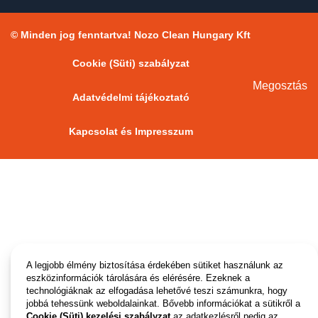
© Minden jog fenntartva! Nozo Clean Hungary Kft
Cookie (Süti) szabályzat
Megosztás
Adatvédelmi tájékoztató
Kapcsolat és Impresszum
A legjobb élmény biztosítása érdekében sütiket használunk az
eszközinformációk tárolására és elérésére. Ezeknek a
technológiáknak az elfogadása lehetővé teszi számunkra, hogy
jobbá tehessünk weboldalainkat. Bővebb információkat a sütikről a
Cookie (Süti) kezelési szabályzat
az adatkezlésről pedig az