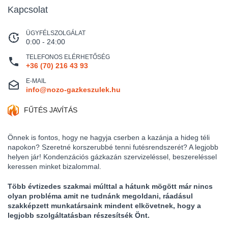
Kapcsolat
ÜGYFÉLSZOLGÁLAT
0:00 - 24:00
TELEFONOS ELÉRHETŐSÉG
+36 (70) 216 43 93
E-MAIL
info@nozo-gazkeszulek.hu
FŰTÉS JAVÍTÁS
Önnek is fontos, hogy ne hagyja cserben a kazánja a hideg téli
napokon? Szeretné korszerubbé tenni futésrendszerét? A legjobb
helyen jár! Kondenzációs gázkazán szervizeléssel, beszereléssel
keressen minket bizalommal.
Több évtizedes szakmai múlttal a hátunk mögött már nincs
olyan probléma amit ne tudnánk megoldani, ráadásul
szakképzett munkatársaink mindent elkövetnek, hogy a
legjobb szolgáltatásban részesítsék Önt.