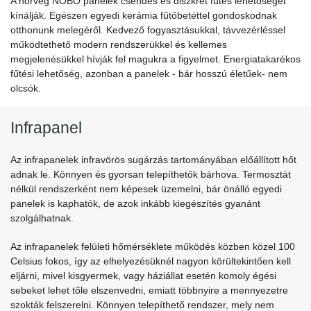
A norvég NOBO panelek csendes és diszkrét fűtés lehetőségét
kínálják. Egészen egyedi kerámia fűtőbetéttel gondoskodnak
otthonunk melegéről. Kedvező fogyasztásukkal, távvezérléssel
működtethető modern rendszerükkel és kellemes
megjelenésükkel hívják fel magukra a figyelmet. Energiatakarékos
fűtési lehetőség, azonban a panelek - bár hosszú életűek- nem
olcsók.
Infrapanel
Az infrapanelek infravörös sugárzás tartományában előállított hőt
adnak le. Könnyen és gyorsan telepíthetők bárhova. Termosztát
nélkül rendszerként nem képesek üzemelni, bár önálló egyedi
panelek is kaphatók, de azok inkább kiegészítés gyanánt
szolgálhatnak.
Az infrapanelek felületi hőmérséklete működés közben közel 100
Celsius fokos, így az elhelyezésüknél nagyon körültekintően kell
eljárni, mivel kisgyermek, vagy háziállat esetén komoly égési
sebeket lehet tőle elszenvedni, emiatt többnyire a mennyezetre
szokták felszerelni. Könnyen telepíthető rendszer, mely nem