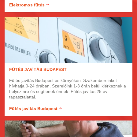
jellegű. Az elektromos fűtésekről, valamint napelem
Elektromos fűtés
rendszerekkel történő kombinálásáról szakértőtől
tájékozódjon.
FŰTÉS JAVÍTÁS BUDAPEST
Fűtés javítás Budapest és környékén. Szakembereinket
hívhatja 0-24 órában. Szerelőink 1-3 órán belül kiérkeznek a
helyszínre és segítenek önnek. Fűtés javítás 25 év
tapasztalattal.
Fűtés javítás Budapest