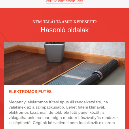
kérjük kattintson ide!
NEM TALÁLTA AMIT KERESETT?
Hasonló oldalak
ELEKTROMOS FŰTÉS
Megannyi elektromos fűtési típus áll rendelkezésre, ha
valakinek az a szimpatikusabb. Lehet fűteni klímával,
elektromos kazánnal, de többféle fűtő panel között is
válogathatunk ma már, míg a modern hőszivattyús rendszer
is kiépíthető. Cégünk közvetlenül nem foglalkozik elektromos
fűtéssel, ezért nem formálunk véleményt. Cikkünk tájékoztató