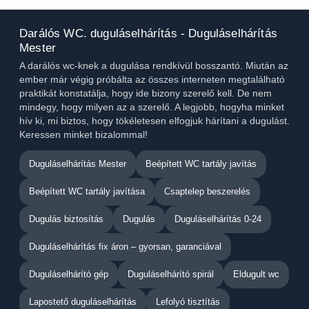
Darálós WC. duguláselhárítás - Duguláselhárítás
Mester
A darálós wc-knek a dugulása rendkívül bosszantó. Miután az
ember már végig próbálta az összes interneten megtalálható
praktikát konstatálja, hogy ide bizony szerelő kell. De nem
mindegy, hogy milyen az a szerelő. A legjobb, hogyha minket
hív ki, mi biztos, hogy tökéletesen elfogjuk hárítani a dugulást.
Keressen minket bizalommal!
Duguláselhárítás Mester
Beépített WC tartály javítás
Beépített WC tartály javítása
Csaptelep beszerelés
Dugulás biztosítás
Dugulás
Duguláselhárítás 0-24
Duguláselhárítás fix áron – gyorsan, garanciával
Duguláselhárító gép
Duguláselhárító spirál
Eldugult wc
Lapostető duguláselhárítás
Lefolyó tisztítás