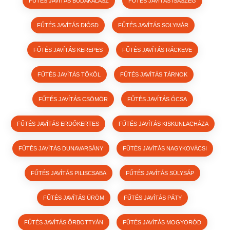
FŰTÉS JAVÍTÁS BUDAKALÁSZ
FŰTÉS JAVÍTÁS ISASZEG
FŰTÉS JAVÍTÁS DIÓSD
FŰTÉS JAVÍTÁS SOLYMÁR
FŰTÉS JAVÍTÁS KEREPES
FŰTÉS JAVÍTÁS RÁCKEVE
FŰTÉS JAVÍTÁS TÖKÖL
FŰTÉS JAVÍTÁS TÁRNOK
FŰTÉS JAVÍTÁS CSÖMÖR
FŰTÉS JAVÍTÁS ÓCSA
FŰTÉS JAVÍTÁS ERDŐKERTES
FŰTÉS JAVÍTÁS KISKUNLACHÁZA
FŰTÉS JAVÍTÁS DUNAVARSÁNY
FŰTÉS JAVÍTÁS NAGYKOVÁCSI
FŰTÉS JAVÍTÁS PILISCSABA
FŰTÉS JAVÍTÁS SÜLYSÁP
FŰTÉS JAVÍTÁS ÜRÖM
FŰTÉS JAVÍTÁS PÁTY
FŰTÉS JAVÍTÁS ŐRBOTTYÁN
FŰTÉS JAVÍTÁS MOGYORÓD