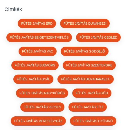
Címkék
FŰTÉS JAVÍTÁS ÉRD
FŰTÉS JAVÍTÁS DUNAKESZI
FŰTÉS JAVÍTÁS SZIGETSZENTMIKLÓS
FŰTÉS JAVÍTÁS CEGLÉD
FŰTÉS JAVÍTÁS VÁC
FŰTÉS JAVÍTÁS GÖDÖLLŐ
FŰTÉS JAVÍTÁS BUDAÖRS
FŰTÉS JAVÍTÁS SZENTENDRE
FŰTÉS JAVÍTÁS GYÁL
FŰTÉS JAVÍTÁS DUNAHARASZTI
FŰTÉS JAVÍTÁS NAGYKŐRÖS
FŰTÉS JAVÍTÁS GÖD
FŰTÉS JAVÍTÁS VECSÉS
FŰTÉS JAVÍTÁS FÓT
FŰTÉS JAVÍTÁS VERESEGYHÁZ
FŰTÉS JAVÍTÁS GYÖMRŐ