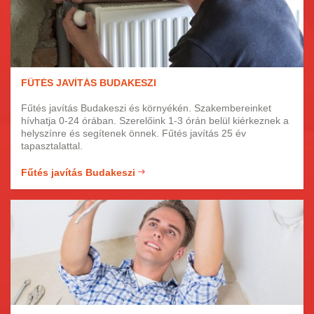
FŰTÉS JAVÍTÁS BUDAKESZI
Fűtés javítás Budakeszi és környékén. Szakembereinket
hívhatja 0-24 órában. Szerelőink 1-3 órán belül kiérkeznek a
helyszínre és segítenek önnek. Fűtés javítás 25 év
tapasztalattal.
Fűtés javítás Budakeszi