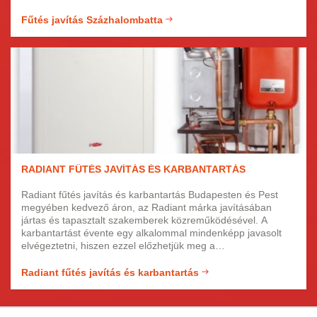
Fűtés javítás Százhalombatta
RADIANT FŰTÉS JAVÍTÁS ÉS KARBANTARTÁS
Radiant fűtés javítás és karbantartás Budapesten és Pest
megyében kedvező áron, az Radiant márka javításában
jártas és tapasztalt szakemberek közreműködésével. A
karbantartást évente egy alkalommal mindenképp javasolt
elvégeztetni, hiszen ezzel előzhetjük meg a
meghibásodásokat, de a fűtés is sokkal gazdaságosabban
üzemeltethető, ha rendszeresen át van tisztítva a rendszer
Radiant fűtés javítás és karbantartás
és a hőcserélő is meg van szabadítva a lerakódásoktól.
Forduljon hozzánk Radiant fűtésével kapcsolatban!