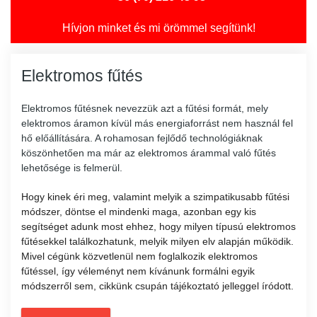
Hívjon minket és mi örömmel segítünk!
Elektromos fűtés
Elektromos fűtésnek nevezzük azt a fűtési formát, mely
elektromos áramon kívül más energiaforrást nem használ fel
hő előállítására. A rohamosan fejlődő technológiáknak
köszönhetően ma már az elektromos árammal való fűtés
lehetősége is felmerül.
Hogy kinek éri meg, valamint melyik a szimpatikusabb fűtési
módszer, döntse el mindenki maga, azonban egy kis
segítséget adunk most ehhez, hogy milyen típusú elektromos
fűtésekkel találkozhatunk, melyik milyen elv alapján működik.
Mivel cégünk közvetlenül nem foglalkozik elektromos
fűtéssel, így véleményt nem kívánunk formálni egyik
módszerről sem, cikkünk csupán tájékoztató jelleggel íródott.