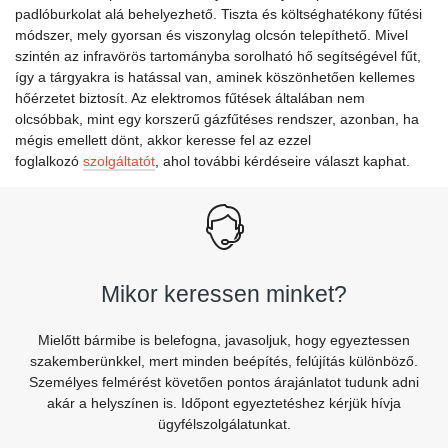
padlóburkolat alá behelyezhető. Tiszta és költséghatékony fűtési
módszer, mely gyorsan és viszonylag olcsón telepíthető. Mivel
szintén az infravörös tartományba sorolható hő segítségével fűt,
így a tárgyakra is hatással van, aminek köszönhetően kellemes
hőérzetet biztosít. Az elektromos fűtések általában nem
olcsóbbak, mint egy korszerű gázfűtéses rendszer, azonban, ha
mégis emellett dönt, akkor keresse fel az ezzel
foglalkozó
szolgáltatót
, ahol további kérdéseire választ kaphat.
Mikor keressen minket?
Mielőtt bármibe is belefogna, javasoljuk, hogy egyeztessen
szakemberünkkel, mert minden beépítés, felújítás különböző.
Személyes felmérést követően pontos árajánlatot tudunk adni
akár a helyszínen is. Időpont egyeztetéshez kérjük hívja
ügyfélszolgálatunkat.