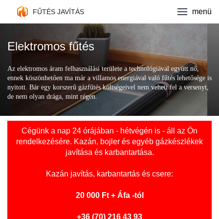
Fűtés javítás
menü
FŰTÉS JAVÍTÁS
Kazán márkák
Elektromos fűtés
Ajánlatkérés
Az elektromos áram felhasználási területe a technológiával együtt nő,
ennek köszönhetően ma már a villamos energiával való fűtés lehetősége is
Kapcsolat
nyitott. Bár egy korszerű gázfűtés költségeivel nem veheti fel a versenyt,
de nem olyan drága, mint régen.
Cégünk a nap 24 órájában - hétvégén is - áll az Ön
rendelkezésére. Kazán, bojler és egyéb gázkészlékek
javítása és karbantartása.
Kazán javítás
, karbantartás és csere:
20 000 Ft + Áfa -tól
+36 (70) 216 43 93